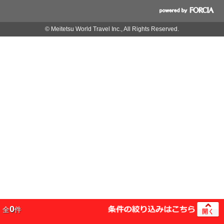
© Meitetsu World Travel Inc., All Rights Reserved.
0
全
件
開く