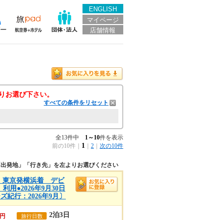
ENGLISH
マイページ
店舗情報
りお選び下さい。
すべての条件をリセット
全13件中
1～10
件を表示
1
前の10件
｜
｜
2
｜
次の10件
「出発地」「行き先」を左よりお選びください
A)】東京発横浜着 デビ
用●2026年9月30日
紀行：2026年9月〕
2泊3日
円
旅行日数