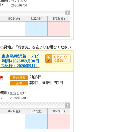
通機関：
指定しない
間：
2026/09/30
8/21(金)
8/22(土)
8/23(日)
-
-
-
「出発地」「行き先」を左よりお選びください
A)】東京発横浜着 デビ
用●2026年9月30日
紀行：2026年9月〕
2泊3日
円
旅行日数
朝2回、昼1回、夜2回
食事
機関：
指定しない
：
2026/09/30
8/21(金)
8/22(土)
8/23(日)
-
-
-