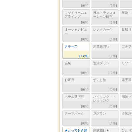
[
0
件]
[
0
件]
フジドリームエ
日本トランスオ
早割・
アラインズ
ーシャン航空
[
0
件]
[
0
件]
オーシャンビュ
レンタカー付
日帰り
ー
[
0
件]
[
0
件]
クルーズ
添乗員同行
ゴルフ
[
13
件]
[
0
件]
温泉
連泊プラン
リゾー
[
0
件]
[
0
件]
お正月
ずらし旅
露天風
[
0
件]
[
0
件]
ホテル選択可
ハイキング・ト
湯治プ
レッキング
[
0
件]
[
0
件]
テーマパーク
JRプラン
全国旅
[
0
件]
[
0
件]
★とっておき旅
家族旅行★
ひとり