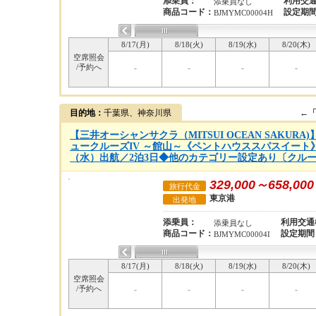
添乗員：
利用交
添乗員なし
商品コード：
設定期
BJMYMC00004H
8/17(月)
8/18(火)
8/19(水)
8/20(木)
空席照会
/予約へ
-
-
-
-
目的地：
千葉県、神奈川県
←
【三井オーシャンサクラ（MITSUI OCEAN SAKUR
ュークルーズIV ～館山～《ペントハウススパスイート》利
（水）出航／2泊3日◆他のカテゴリー設定あり〔クルーズ
329,000～658,000
旅行代金
東京港
出発地
添乗員：
利用交通
添乗員なし
商品コード：
設定期間
BJMYMC00004I
8/17(月)
8/18(火)
8/19(水)
8/20(木)
空席照会
/予約へ
-
-
-
-