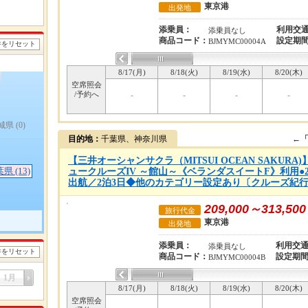
東京港
出発地
添乗員：
利用交
添乗員なし
商品コード：
設定期
BJMYMC00004A
件をリセット
8/17(月)
8/18(火)
8/19(水)
8/20(木)
空席照会
/予約へ
-
-
-
-
城県
(0)
目的地：
千葉県、神奈川県
←
【三井オーシャンサクラ（MITSUI OCEAN SAKUR
葉県
(13)
ュークルーズIV ～館山～《ベランダスイートF》利用●20
出航／2泊3日◆他のカテゴリー設定あり〔クルーズ紀行：
209,000～313,500
旅行代金
東京港
出発地
添乗員：
利用交
添乗員なし
件をリセット
商品コード：
設定期
BJMYMC00004B
1月
8/17(月)
8/18(火)
8/19(水)
8/20(木)
空席照会