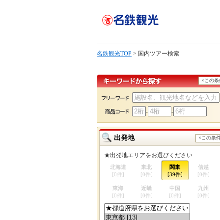
名鉄観光TOP
> 国内ツアー検索
×この
-
-
出発地
×この条
★出発地エリアをお選びください
北海道
東北
関東
信越
[
0
件]
[
0
件]
[
39
件]
[
0
件]
東海
近畿
中国
九州
[
0
件]
[
0
件]
[
0
件]
[
0
件]