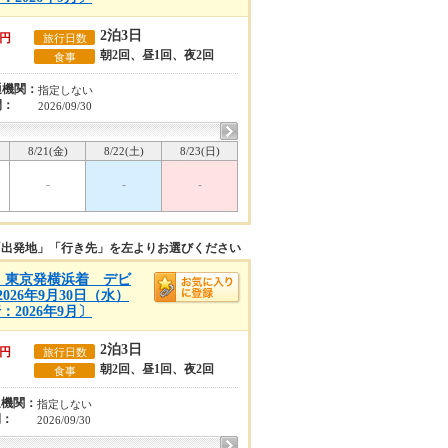
2泊3日
円
旅行日数
朝2回、昼1回、夜2回
食事
通機関：
指定しない
間：
2026/09/30
8/21(金)
8/22(土)
8/23(日)
-
-
-
「出発地」「行き先」を左よりお選びください
A)】東京発横浜着 デビ
26年9月30日（水）
2026年9月〕
2泊3日
円
旅行日数
朝2回、昼1回、夜2回
食事
通機関：
指定しない
間：
2026/09/30