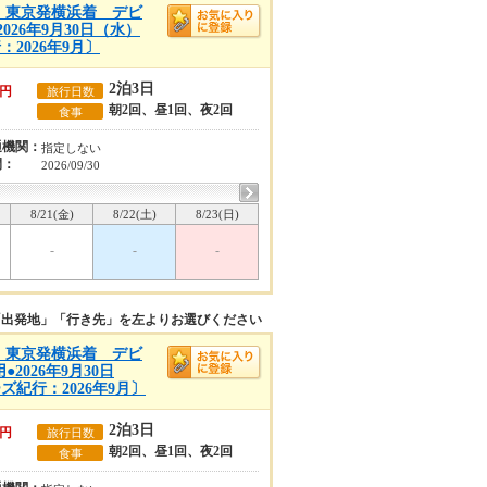
A)】東京発横浜着 デビ
26年9月30日（水）
2026年9月〕
2泊3日
円
旅行日数
朝2回、昼1回、夜2回
食事
通機関：
指定しない
間：
2026/09/30
8/21(金)
8/22(土)
8/23(日)
-
-
-
「出発地」「行き先」を左よりお選びください
A)】東京発横浜着 デビ
026年9月30日
紀行：2026年9月〕
2泊3日
円
旅行日数
朝2回、昼1回、夜2回
食事