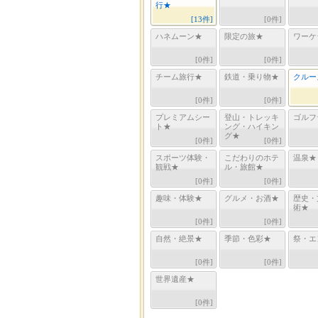
行★
[
13
件]
[
0
件]
ハネムーン★
限定の旅★
ワーケ
[
0
件]
[
0
件]
チーム旅行★
鉄道・乗り物★
クルー
[
0
件]
[
0
件]
プレミアムシー
登山・トレッキ
ゴルフ
ト★
ング・ハイキン
グ★
[
0
件]
[
0
件]
スポーツ体験・
こだわりのホテ
温泉★
観戦★
ル・旅館★
[
0
件]
[
0
件]
趣味・体験★
グルメ・お酒★
歴史・
術★
[
0
件]
[
0
件]
自然・絶景★
季節・色彩★
祭・エ
[
0
件]
[
0
件]
世界遺産★
[
0
件]