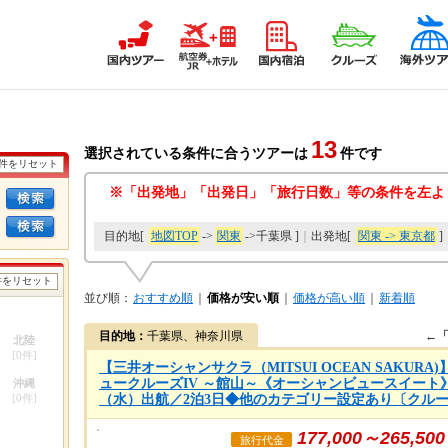
13
選択されている条件に合うツアーは
件です
条件をリセット
※「出発地」「出発日」「旅行日数」等の条件を左よ
目的地[
地図TOP
->
関東
->
千葉県 ]
｜
出発地[
関東 -> 東京都
]
件をリセット
並び順：
おすすめ順
｜
価格が安い順
｜
価格が高い順
｜
新着順
目的地：
千葉県、神奈川県
←
北陸
[
0
件]
【三井オーシャンサクラ（MITSUI OCEAN SAKUR
ュークルーズIV ～館山～《オーシャンビュースイート》利
沖縄
[
0
件]
（水）出航／2泊3日◆他のカテゴリー設定あり〔クルーズ
177,000～265,500
旅行代金