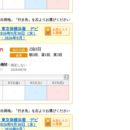
-
-
-
「出発地」「行き先」を左よりお選びください
A)】東京発横浜着 デビ
26年9月30日（水）
2026年9月〕
2泊3日
円
旅行日数
朝2回、昼1回、夜2回
食事
通機関：
指定しない
間：
2026/09/30
8/21(金)
8/22(土)
8/23(日)
-
-
-
「出発地」「行き先」を左よりお選びください
A)】東京発横浜着 デビ
26年9月30日（水）
2026年9月〕