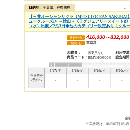
目的地：
千葉県、神奈川県
←
【三井オーシャンサクラ（MITSUI OCEAN SAKUR
ュークルーズIV ～館山～《ラグジュアリースイートB》利用
（水）出航／2泊3日◆他のカテゴリー設定あり〔クルーズ
416,000～832,000
旅行代金
東京港
出発地
添乗員：
利用交通
添乗員なし
商品コード：
設定期間
BJMYMC00004J
8/17(月)
8/18(火)
8/19(水)
8/20(木)
空席照会
/予約へ
-
-
-
-
金
空室状況は、08月07日 06