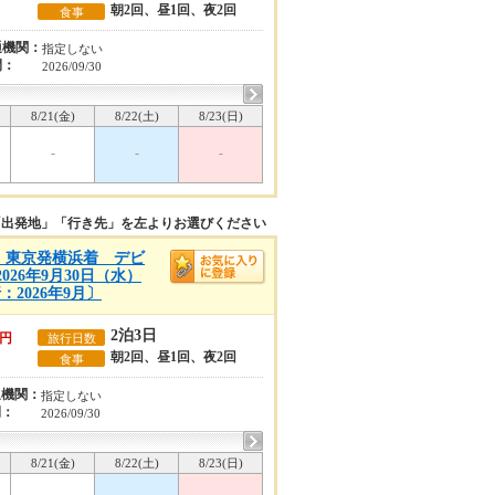
朝2回、昼1回、夜2回
食事
通機関：
指定しない
間：
2026/09/30
8/21(金)
8/22(土)
8/23(日)
-
-
-
「出発地」「行き先」を左よりお選びください
A)】東京発横浜着 デビ
26年9月30日（水）
2026年9月〕
2泊3日
円
旅行日数
朝2回、昼1回、夜2回
食事
通機関：
指定しない
間：
2026/09/30
8/21(金)
8/22(土)
8/23(日)