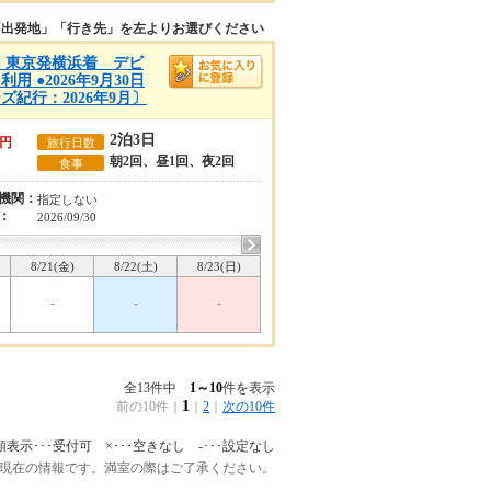
「出発地」「行き先」を左よりお選びください
A)】東京発横浜着 デビ
 ●2026年9月30日
紀行：2026年9月〕
2泊3日
円
旅行日数
朝2回、昼1回、夜2回
食事
機関：
指定しない
：
2026/09/30
8/21(金)
8/22(土)
8/23(日)
-
-
-
全13件中
1～10
件を表示
1
前の10件
｜
｜
2
｜
次の10件
額表示･･･受付可 ×･･･空きなし -･･･設定なし
:45 現在の情報です。満室の際はご了承ください。