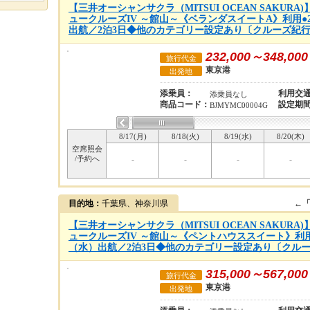
【三井オーシャンサクラ（MITSUI OCEAN SAKUR
ュークルーズIV ～館山～《ベランダスイートA》利用●20
出航／2泊3日◆他のカテゴリー設定あり〔クルーズ紀行：
232,000～348,000
旅行代金
東京港
出発地
添乗員：
利用交
添乗員なし
商品コード：
設定期
BJMYMC00004G
8/17(月)
8/18(火)
8/19(水)
8/20(木)
空席照会
/予約へ
-
-
-
-
目的地：
千葉県、神奈川県
←
【三井オーシャンサクラ（MITSUI OCEAN SAKUR
ュークルーズIV ～館山～《ペントハウススイート》利用●2
（水）出航／2泊3日◆他のカテゴリー設定あり〔クルーズ
315,000～567,000
旅行代金
東京港
出発地