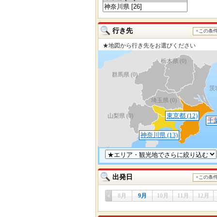
行き先
×この条
★地図から行き先をお選びください
栃木県
(0)
群馬県
(0)
茨
埼玉県
(0)
東京都
(12)
山梨県
(0)
千
神奈川県
(13)
出発日
×この条
a
8月
9月
10月
11月
12月