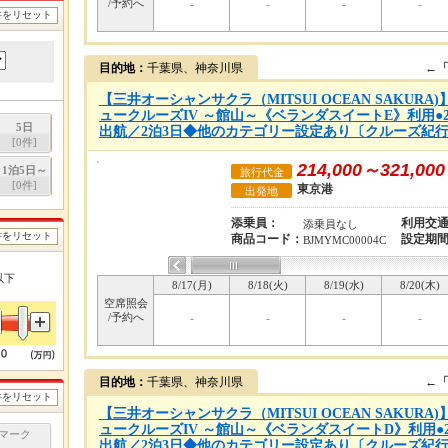
/予約へ
-
-
-
-
件をリセット
目的地：
千葉県、神奈川県
←
【三井オーシャンサクラ（MITSUI OCEAN SAKUR
ュークルーズIV ～館山～《ベランダスイートE》利用●20
5日
出航／2泊3日◆他のカテゴリー設定あり〔クルーズ紀行：
[
0
件]
214,000～321,000
1泊5日～
旅行代金
[
0
件]
東京港
出発地
添乗員：
利用交
添乗員なし
件をリセット
商品コード：
設定期
BJMYMC00004C
以下
8/17(月)
8/18(火)
8/19(水)
8/20(木)
空席照会
/予約へ
-
-
-
-
目的地：
千葉県、神奈川県
←
件をリセット
【三井オーシャンサクラ（MITSUI OCEAN SAKUR
ュークルーズIV ～館山～《ベランダスイートD》利用●20
マーク
出航／2泊3日◆他のカテゴリー設定あり〔クルーズ紀行：