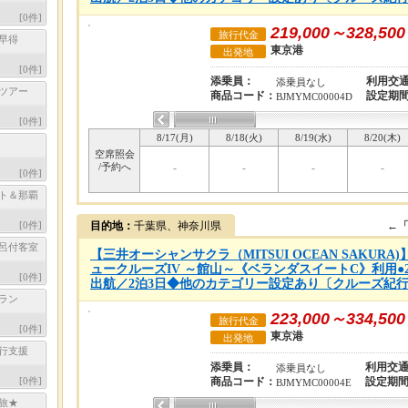
[
0
件]
219,000～328,500
旅行代金
早得
東京港
出発地
[
0
件]
添乗員：
利用交
添乗員なし
ツアー
商品コード：
設定期
BJMYMC00004D
[
0
件]
8/17(月)
8/18(火)
8/19(水)
8/20(木)
空席照会
/予約へ
-
-
-
-
[
0
件]
ト＆那覇
[
0
件]
目的地：
千葉県、神奈川県
←
呂付客室
【三井オーシャンサクラ（MITSUI OCEAN SAKUR
ュークルーズIV ～館山～《ベランダスイートC》利用●20
[
0
件]
出航／2泊3日◆他のカテゴリー設定あり〔クルーズ紀行：
ラン
223,000～334,500
旅行代金
[
0
件]
東京港
出発地
行支援
添乗員：
利用交
添乗員なし
[
0
件]
商品コード：
設定期
BJMYMC00004E
旅★