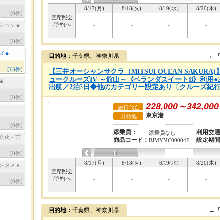
8/17(月)
8/18(火)
8/19(水)
8/20(木)
[
0
件]
空席照会
/予約へ
-
-
-
-
ション★
[
0
件]
ズ★
目的地：
千葉県、神奈川県
←
[
13
件]
【三井オーシャンサクラ（MITSUI OCEAN SAKUR
ュークルーズIV ～館山～《ベランダスイートB》利用●20
★
出航／2泊3日◆他のカテゴリー設定あり〔クルーズ紀行：
[
0
件]
228,000～342,000
旅行代金
東京港
出発地
[
0
件]
添乗員：
利用交通
添乗員なし
文化・芸
商品コード：
設定期間
BJMYMC00004F
[
0
件]
8/17(月)
8/18(火)
8/19(水)
8/20(木)
ンタメ★
空席照会
/予約へ
-
-
-
-
[
0
件]
目的地：
千葉県、神奈川県
←