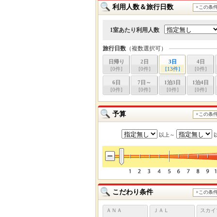
利用人数＆旅行日数
×この条
1室あたり利用人数
旅行日数
（複数選択可）
日帰り
2日
3日
4日
[
0
件]
[
0
件]
[
13
件]
[
0
件]
6日
7日～
1泊3日
1泊4日
[
0
件]
[
0
件]
[
0
件]
[
0
件]
予算
×この条
以上～
こだわり条件
×この条
ＡＮＡ
ＪＡＬ
スカイ