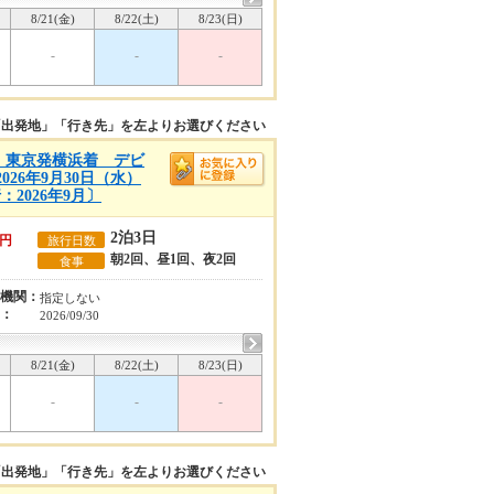
8/21(金)
8/22(土)
8/23(日)
-
-
-
「出発地」「行き先」を左よりお選びください
A)】東京発横浜着 デビ
26年9月30日（水）
2026年9月〕
2泊3日
円
旅行日数
朝2回、昼1回、夜2回
食事
機関：
指定しない
：
2026/09/30
8/21(金)
8/22(土)
8/23(日)
-
-
-
「出発地」「行き先」を左よりお選びください