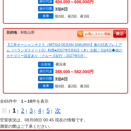
旅行代金
404,000～606,000円
旅行日数
3泊4日
食事
朝3回、昼2回、夜3回
目的地
：和歌山県
お気に入りに登録
【三井オーシャンサクラ（MITSUI OCEAN SAKURA)】春の日高プレミア
ム《ベランダスイートD》利用●2027年5月6日（木）出航／3泊4日◆他の
カテゴリー設定あり〔クルーズ紀行：2027年5月〕
横浜港
出発地
旅行代金
388,000～582,000円
旅行日数
3泊4日
食事
朝3回、昼2回、夜3回
全65件中
1～10
件を表示
前
1
2
3
4
5
次
｜
｜
｜
｜
｜
｜
空室状況は、08月08日 00:45 現在の情報です。
満室の際はご了承ください。