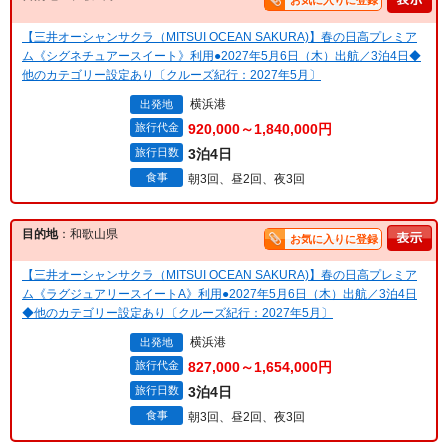
お気に入りに登録
【三井オーシャンサクラ（MITSUI OCEAN SAKURA)】春の日高プレミア
ム《シグネチュアースイート》利用●2027年5月6日（木）出航／3泊4日◆
他のカテゴリー設定あり〔クルーズ紀行：2027年5月〕
横浜港
出発地
旅行代金
920,000～1,840,000円
旅行日数
3泊4日
食事
朝3回、昼2回、夜3回
目的地
：和歌山県
お気に入りに登録
【三井オーシャンサクラ（MITSUI OCEAN SAKURA)】春の日高プレミア
ム《ラグジュアリースイートA》利用●2027年5月6日（木）出航／3泊4日
◆他のカテゴリー設定あり〔クルーズ紀行：2027年5月〕
横浜港
出発地
旅行代金
827,000～1,654,000円
旅行日数
3泊4日
食事
朝3回、昼2回、夜3回