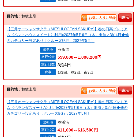
目的地
：和歌山県
お気に入りに登録
【三井オーシャンサクラ（MITSUI OCEAN SAKURA)】春の日高プレミア
ム《ペントハウススイート》利用●2027年5月6日（木）出航／3泊4日◆他
のカテゴリー設定あり〔クルーズ紀行：2027年5月〕
横浜港
出発地
旅行代金
559,000～1,006,200円
旅行日数
3泊4日
食事
朝3回、昼2回、夜3回
目的地
：和歌山県
お気に入りに登録
【三井オーシャンサクラ（MITSUI OCEAN SAKURA)】春の日高プレミア
ム《ベランダスイートA》利用●2027年5月6日（木）出航／3泊4日◆他の
カテゴリー設定あり〔クルーズ紀行：2027年5月〕
横浜港
出発地
旅行代金
411,000～616,500円