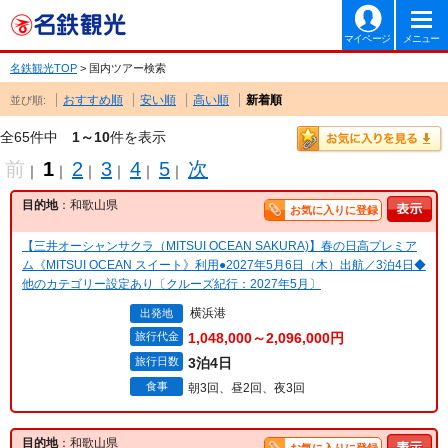
マイページ
メニュー
名鉄観光TOP
> 国内ツアー検索
おすすめ順
安い順
高い順
新着順
並び順:
全65件中
1～10
件を表示
前
1
2
3
4
5
次
｜
｜
｜
｜
｜
｜
目的地
：和歌山県
お気に入りに登録
【三井オーシャンサクラ（MITSUI OCEAN SAKURA)】春の日高プレミア
ム《MITSUI OCEAN スイート》利用●2027年5月6日（木）出航／3泊4日◆
他のカテゴリー設定あり〔クルーズ紀行：2027年5月〕
横浜港
出発地
旅行代金
1,048,000～2,096,000円
旅行日数
3泊4日
食事
朝3回、昼2回、夜3回
目的地
：和歌山県