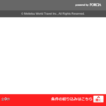
© Meitetsu World Travel Inc., All Rights Reserved.
0
全
件
開く