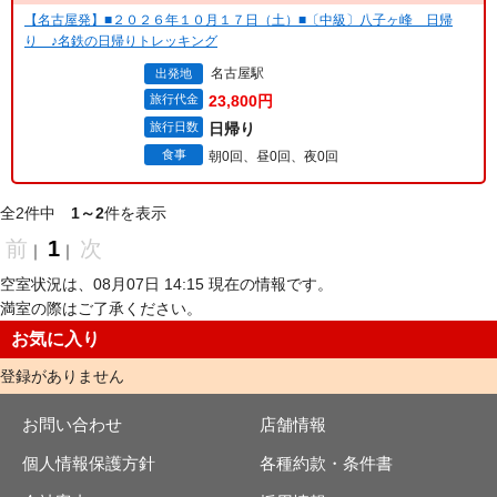
【名古屋発】■２０２６年１０月１７日（土）■〔中級〕八子ヶ峰 日帰
り ♪名鉄の日帰りトレッキング
名古屋駅
出発地
旅行代金
23,800円
旅行日数
日帰り
食事
朝0回、昼0回、夜0回
全2件中
1～2
件を表示
前
1
次
｜
｜
空室状況は、08月07日 14:15 現在の情報です。
満室の際はご了承ください。
お気に入り
登録がありません
お問い合わせ
店舗情報
個人情報保護方針
各種約款・条件書