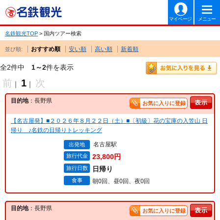
マイページ
メニュー
名鉄観光TOP
> 国内ツアー検索
おすすめ順
安い順
高い順
新着順
並び順:
全2件中
1～2
件を表示
前
1
次
｜
｜
目的地
：長野県
お気に入りに登録
【名古屋発】■２０２６年８月２２日（土）■〔初級〕花の宝庫の入笠山 日
帰り ♪名鉄の日帰りトレッキング
名古屋駅
出発地
旅行代金
23,800円
旅行日数
日帰り
食事
朝0回、昼0回、夜0回
目的地
：長野県
お気に入りに登録