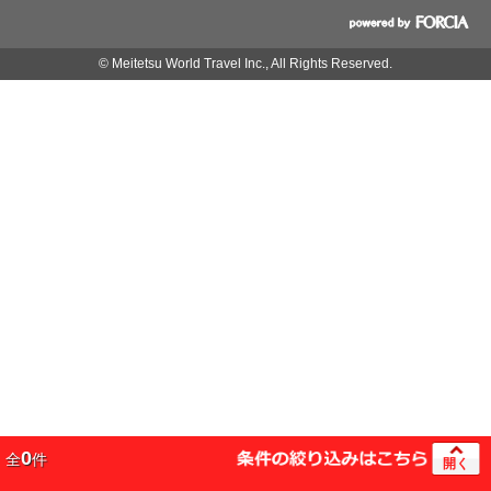
© Meitetsu World Travel Inc., All Rights Reserved.
0
全
件
開く