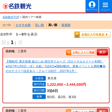
マイページ
メニュー
名鉄観光TOP
> 国内ツアー検索
おすすめ順
安い順
高い順
新着順
並び順:
全8件中
1～8
件を表示
前
1
次
｜
｜
目的地
：三重県
お気に入りに登録
【飛鳥II】東京発着 旅はじめ 四日市クルーズ《Sロイヤルスイート利用》
●2027年1月6日（水）出航／3泊4日●飛鳥II船内、新春イベントも満喫◆他
のカテゴリー設定あり〔クルーズ紀行：2027年1月〕
東京港
出発地
旅行代金
1,222,000～2,444,000円
旅行日数
3泊4日
食事
朝3回、昼2回、夜3回
目的地
：三重県