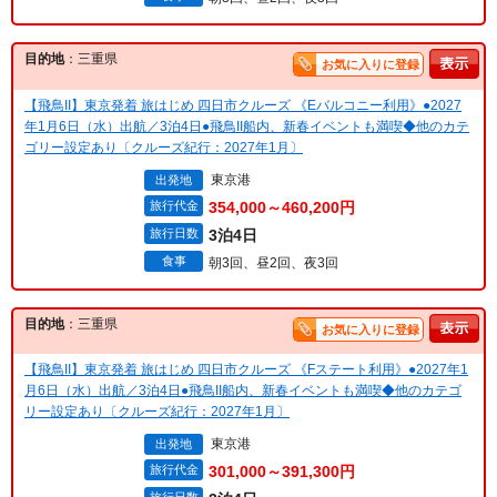
目的地
：三重県
お気に入りに登録
【飛鳥II】東京発着 旅はじめ 四日市クルーズ 《Eバルコニー利用》●2027
年1月6日（水）出航／3泊4日●飛鳥II船内、新春イベントも満喫◆他のカテ
ゴリー設定あり〔クルーズ紀行：2027年1月〕
東京港
出発地
旅行代金
354,000～460,200円
旅行日数
3泊4日
食事
朝3回、昼2回、夜3回
目的地
：三重県
お気に入りに登録
【飛鳥II】東京発着 旅はじめ 四日市クルーズ 《Fステート利用》●2027年1
月6日（水）出航／3泊4日●飛鳥II船内、新春イベントも満喫◆他のカテゴ
リー設定あり〔クルーズ紀行：2027年1月〕
東京港
出発地
旅行代金
301,000～391,300円