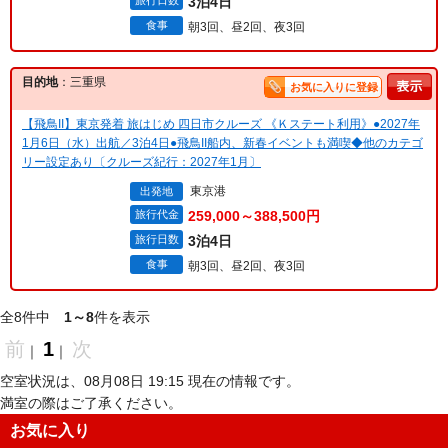
旅行日数
3泊4日
食事
朝3回、昼2回、夜3回
目的地
：三重県
お気に入りに登録
【飛鳥II】東京発着 旅はじめ 四日市クルーズ 《Ｋステート利用》●2027年
1月6日（水）出航／3泊4日●飛鳥II船内、新春イベントも満喫◆他のカテゴ
リー設定あり〔クルーズ紀行：2027年1月〕
東京港
出発地
旅行代金
259,000～388,500円
旅行日数
3泊4日
食事
朝3回、昼2回、夜3回
全8件中
1～8
件を表示
前
1
次
｜
｜
空室状況は、08月08日 19:15 現在の情報です。
満室の際はご了承ください。
お気に入り