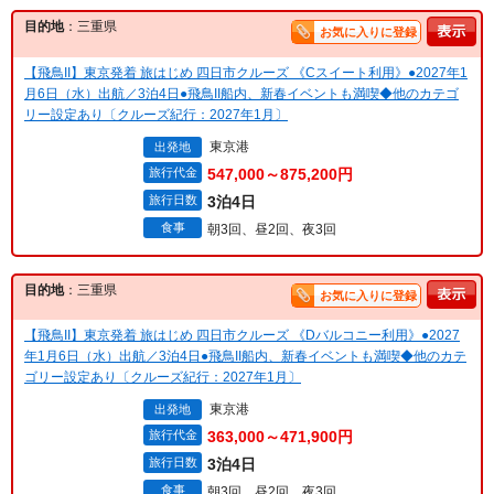
目的地
：三重県
お気に入りに登録
【飛鳥II】東京発着 旅はじめ 四日市クルーズ 《Cスイート利用》●2027年1
月6日（水）出航／3泊4日●飛鳥II船内、新春イベントも満喫◆他のカテゴ
リー設定あり〔クルーズ紀行：2027年1月〕
東京港
出発地
旅行代金
547,000～875,200円
旅行日数
3泊4日
食事
朝3回、昼2回、夜3回
目的地
：三重県
お気に入りに登録
【飛鳥II】東京発着 旅はじめ 四日市クルーズ 《Dバルコニー利用》●2027
年1月6日（水）出航／3泊4日●飛鳥II船内、新春イベントも満喫◆他のカテ
ゴリー設定あり〔クルーズ紀行：2027年1月〕
東京港
出発地
旅行代金
363,000～471,900円
旅行日数
3泊4日
食事
朝3回、昼2回、夜3回