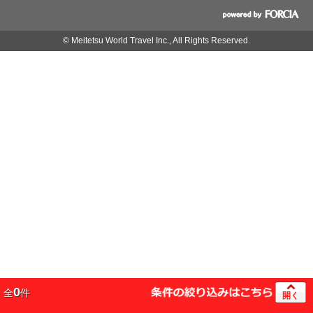
© Meitetsu World Travel Inc., All Rights Reserved.
0
全
件
開く