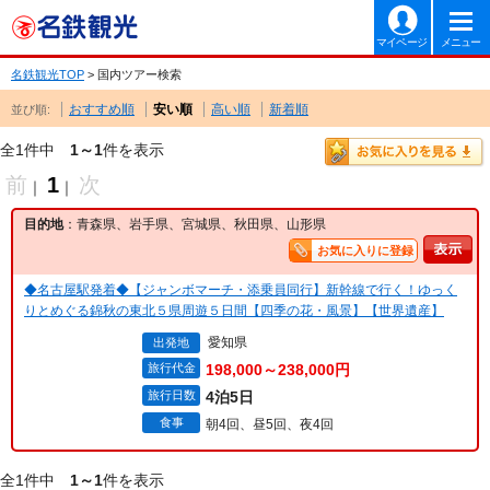
マイページ
メニュー
名鉄観光TOP
> 国内ツアー検索
おすすめ順
安い順
高い順
新着順
並び順:
全1件中
1～1
件を表示
前
1
次
｜
｜
目的地
：青森県、岩手県、宮城県、秋田県、山形県
お気に入りに登録
◆名古屋駅発着◆【ジャンボマーチ・添乗員同行】新幹線で行く！ゆっく
りとめぐる錦秋の東北５県周遊５日間【四季の花・風景】【世界遺産】
愛知県
出発地
旅行代金
198,000～238,000円
旅行日数
4泊5日
食事
朝4回、昼5回、夜4回
全1件中
1～1
件を表示