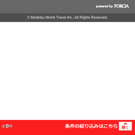
© Meitetsu World Travel Inc., All Rights Reserved.
0
全
件
開く