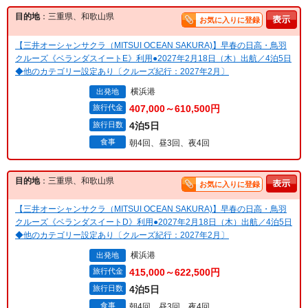
目的地
：三重県、和歌山県
お気に入りに登録
【三井オーシャンサクラ（MITSUI OCEAN SAKURA)】早春の日高・鳥羽
クルーズ《ベランダスイートE》利用●2027年2月18日（木）出航／4泊5日
◆他のカテゴリー設定あり〔クルーズ紀行：2027年2月〕
横浜港
出発地
旅行代金
407,000～610,500円
旅行日数
4泊5日
食事
朝4回、昼3回、夜4回
目的地
：三重県、和歌山県
お気に入りに登録
【三井オーシャンサクラ（MITSUI OCEAN SAKURA)】早春の日高・鳥羽
クルーズ《ベランダスイートD》利用●2027年2月18日（木）出航／4泊5日
◆他のカテゴリー設定あり〔クルーズ紀行：2027年2月〕
横浜港
出発地
旅行代金
415,000～622,500円
旅行日数
4泊5日
食事
朝4回、昼3回、夜4回