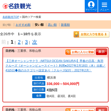
マイページ
メニュー
名鉄観光TOP
> 国内ツアー検索
おすすめ順
安い順
高い順
新着順
並び順:
全26件中
1～10
件を表示
前
1
2
3
次
｜
｜
｜
｜
目的地
：三重県、和歌山県
お気に入りに登録
【三井オーシャンサクラ（MITSUI OCEAN SAKURA)】早春の日高・鳥羽
クルーズ《オーシャンビュースイート》利用●2027年2月18日（木）出航／
4泊5日◆他のカテゴリー設定あり〔クルーズ紀行：2027年2月〕
横浜港
出発地
旅行代金
336,000～504,000円
旅行日数
4泊5日
食事
朝4回、昼3回、夜4回
目的地
：三重県、和歌山県