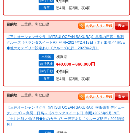
旅行日数
4泊5日
食事
朝4回、昼3回、夜4回
目的地
：三重県、和歌山県
お気に入りに登録
【三井オーシャンサクラ（MITSUI OCEAN SAKURA)】早春の日高・鳥羽
クルーズ《ベランダスイートA》利用●2027年2月18日（木）出航／4泊5日
◆他のカテゴリー設定あり〔クルーズ紀行：2027年2月〕
横浜港
出発地
旅行代金
440,000～660,000円
旅行日数
4泊5日
食事
朝4回、昼3回、夜4回
目的地
：三重県、和歌山県
お気に入りに登録
【三井オーシャンサクラ（MITSUI OCEAN SAKURA)】横浜発着 デビュー
クルーズI ～鳥羽・日高～《ベランダスイートF》利用●2026年9月19日
（土）出航／4泊5日◆他のカテゴリー設定あり〔クルーズ紀行：2026年9
月〕