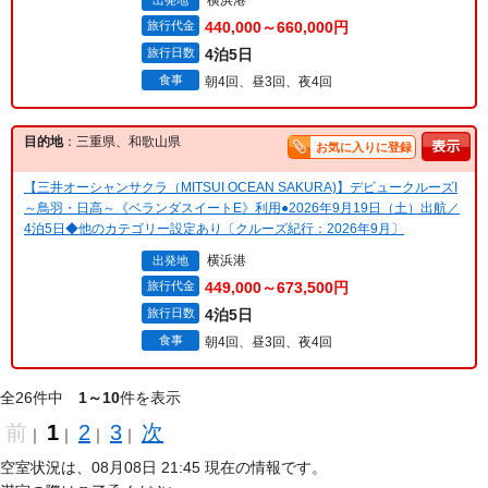
横浜港
出発地
旅行代金
440,000～660,000円
旅行日数
4泊5日
食事
朝4回、昼3回、夜4回
目的地
：三重県、和歌山県
お気に入りに登録
【三井オーシャンサクラ（MITSUI OCEAN SAKURA)】デビュークルーズI
～鳥羽・日高～《ベランダスイートE》利用●2026年9月19日（土）出航／
4泊5日◆他のカテゴリー設定あり〔クルーズ紀行：2026年9月〕
横浜港
出発地
旅行代金
449,000～673,500円
旅行日数
4泊5日
食事
朝4回、昼3回、夜4回
全26件中
1～10
件を表示
前
1
2
3
次
｜
｜
｜
｜
空室状況は、08月08日 21:45 現在の情報です。