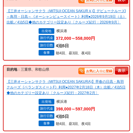
お気に入りに登録
【三井オーシャンサクラ（MITSUI OCEAN SAKURＡ)】デビュークルーズI
～鳥羽・日高～《オーシャンビュースイート》利用●2026年9月19日（土）
出航／4泊5日◆他のカテゴリー設定あり〔クルーズ紀行：2026年9月〕
横浜港
出発地
旅行代金
372,000～558,000円
旅行日数
4泊5日
食事
朝4回、昼3回、夜4回
目的地
：三重県、和歌山県
お気に入りに登録
【三井オーシャンサクラ（MITSUI OCEAN SAKURA)】早春の日高・鳥羽
クルーズ《ベランダスイートF》利用●2027年2月18日（木）出航／4泊5日
◆他のカテゴリー設定あり〔クルーズ紀行：2027年2月〕
横浜港
出発地
旅行代金
398,000～597,000円
旅行日数
4泊5日
食事
朝4回、昼3回、夜4回