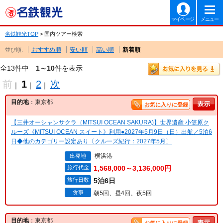
マイページ
メニュー
名鉄観光TOP
> 国内ツアー検索
おすすめ順
安い順
高い順
新着順
並び順:
全13件中
1～10
件を表示
前
1
2
次
｜
｜
｜
目的地
：東京都
お気に入りに登録
【三井オーシャンサクラ（MITSUI OCEAN SAKURA)】世界遺産 小笠原ク
ルーズ《MITSUI OCEAN スイート》利用●2027年5月9日（日）出航／5泊6
日◆他のカテゴリー設定あり〔クルーズ紀行：2027年5月〕
横浜港
出発地
旅行代金
1,568,000～3,136,000円
旅行日数
5泊6日
食事
朝5回、昼4回、夜5回
目的地
：東京都