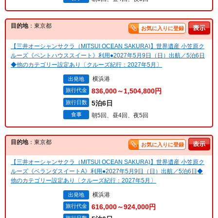
目的地
：東京都
お気に入りに登録
【三井オーシャンサクラ（MITSUI OCEAN SAKURA)】世界遺産 小笠原ク
ルーズ《ペントハウススイート》利用●2027年5月9日（日）出航／5泊6日
◆他のカテゴリー設定あり〔クルーズ紀行：2027年5月〕
横浜港
出発地
旅行代金
836,000～1,504,800円
旅行日数
5泊6日
食事
朝5回、昼4回、夜5回
目的地
：東京都
お気に入りに登録
【三井オーシャンサクラ（MITSUI OCEAN SAKURA)】世界遺産 小笠原ク
ルーズ《ベランダスイートA》利用●2027年5月9日（日）出航／5泊6日◆
他のカテゴリー設定あり〔クルーズ紀行：2027年5月〕
横浜港
出発地
旅行代金
616,000～924,000円