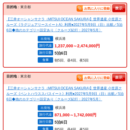
目的地
：東京都
お気に入りに登録
【三井オーシャンサクラ（MITSUI OCEAN SAKURA)】世界遺産 小笠原ク
ルーズ《ラグジュアリースイートA》利用●2027年5月9日（日）出航／5泊
6日◆他のカテゴリー設定あり〔クルーズ紀行：2027年5月〕
横浜港
出発地
旅行代金
1,237,000～2,474,000円
旅行日数
5泊6日
食事
朝5回、昼4回、夜5回
目的地
：東京都
お気に入りに登録
【三井オーシャンサクラ（MITSUI OCEAN SAKURA)】世界遺産 小笠原ク
ルーズ《ペントハウススパスイート》利用●2027年5月9日（日）出航／5泊
6日◆他のカテゴリー設定あり〔クルーズ紀行：2027年5月〕
横浜港
出発地
旅行代金
871,000～1,742,000円
旅行日数
5泊6日
食事
朝5回、昼4回、夜5回