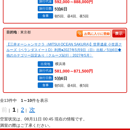
旅行代金
592,000～888,000円
旅行日数
5泊6日
食事
朝5回、昼4回、夜5回
目的地
：東京都
お気に入りに登録
【三井オーシャンサクラ（MITSUI OCEAN SAKURA)】世界遺産 小笠原ク
ルーズ《ベランダスイートD》利用●2027年5月9日（日）出航／5泊6日◆
他のカテゴリー設定あり〔クルーズ紀行：2027年5月〕
横浜港
出発地
旅行代金
581,000～871,500円
旅行日数
5泊6日
食事
朝5回、昼4回、夜5回
全13件中
1～10
件を表示
前
1
2
次
｜
｜
｜
空室状況は、08月11日 00:45 現在の情報です。
満室の際はご了承ください。