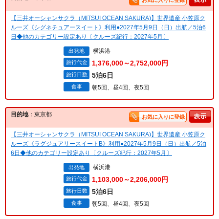
お気に入りに登録
【三井オーシャンサクラ（MITSUI OCEAN SAKURA)】世界遺産 小笠原ク
ルーズ《シグネチュアースイート》利用●2027年5月9日（日）出航／5泊6
日◆他のカテゴリー設定あり〔クルーズ紀行：2027年5月〕
横浜港
出発地
旅行代金
1,376,000～2,752,000円
旅行日数
5泊6日
食事
朝5回、昼4回、夜5回
目的地
：東京都
お気に入りに登録
【三井オーシャンサクラ（MITSUI OCEAN SAKURA)】世界遺産 小笠原ク
ルーズ《ラグジュアリースイートB》利用●2027年5月9日（日）出航／5泊
6日◆他のカテゴリー設定あり〔クルーズ紀行：2027年5月〕
横浜港
出発地
旅行代金
1,103,000～2,206,000円
旅行日数
5泊6日
食事
朝5回、昼4回、夜5回