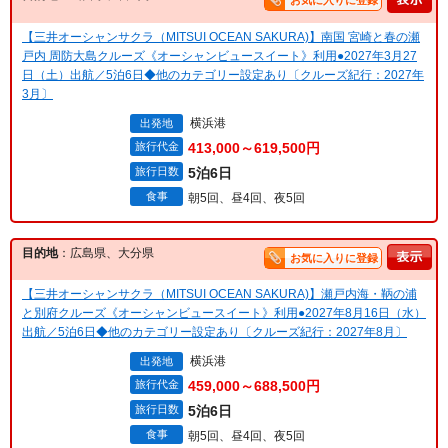
お気に入りに登録
【三井オーシャンサクラ（MITSUI OCEAN SAKURA)】南国 宮崎と春の瀬
戸内 周防大島クルーズ《オーシャンビュースイート》利用●2027年3月27
日（土）出航／5泊6日◆他のカテゴリー設定あり〔クルーズ紀行：2027年
3月〕
横浜港
出発地
旅行代金
413,000～619,500円
旅行日数
5泊6日
食事
朝5回、昼4回、夜5回
目的地
：広島県、大分県
お気に入りに登録
【三井オーシャンサクラ（MITSUI OCEAN SAKURA)】瀬戸内海・鞆の浦
と別府クルーズ《オーシャンビュースイート》利用●2027年8月16日（水）
出航／5泊6日◆他のカテゴリー設定あり〔クルーズ紀行：2027年8月〕
横浜港
出発地
旅行代金
459,000～688,500円
旅行日数
5泊6日
食事
朝5回、昼4回、夜5回