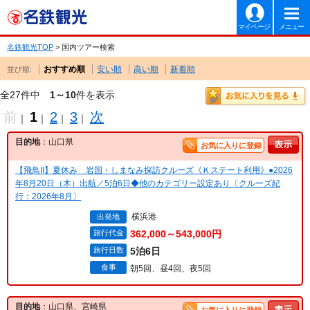
マイページ
メニュー
名鉄観光TOP
> 国内ツアー検索
おすすめ順
安い順
高い順
新着順
並び順:
全27件中
1～10
件を表示
前
1
2
3
次
｜
｜
｜
｜
目的地
：山口県
お気に入りに登録
【飛鳥II】夏休み 岩国・しまなみ探訪クルーズ《Ｋステート利用》●2026
年8月20日（木）出航／5泊6日◆他のカテゴリー設定あり〔クルーズ紀
行：2026年8月〕
横浜港
出発地
旅行代金
362,000～543,000円
旅行日数
5泊6日
食事
朝5回、昼4回、夜5回
目的地
：山口県、宮崎県