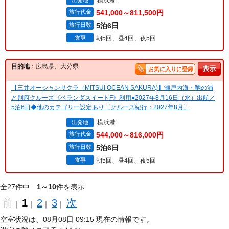
横浜港
出発地
旅行代金
541,000～811,500円
旅行日数
5泊6日
食事
朝5回、昼4回、夜5回
目的地
：広島県、大分県
お気に入りに登録
【三井オーシャンサクラ（MITSUI OCEAN SAKURA)】瀬戸内海・鞆の浦
と別府クルーズ《ベランダスイートF》利用●2027年8月16日（水）出航／
5泊6日◆他のカテゴリー設定あり〔クルーズ紀行：2027年8月〕
横浜港
出発地
旅行代金
544,000～816,000円
旅行日数
5泊6日
食事
朝5回、昼4回、夜5回
全27件中
1～10
件を表示
前
1
2
3
次
｜
｜
｜
｜
空室状況は、08月08日 09:15 現在の情報です。