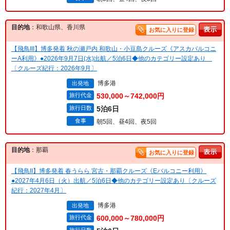
目的地
：和歌山県、香川県
お気に入りに登録
【飛鳥III】博多発着 秋の瀬戸内 和歌山・小豆島クルーズ《アスカバルコニ
ーA利用》●2026年9月7日(水)出航／5泊6日◆他のカテゴリー設定あり
〔クルーズ紀行：2026年9月〕
博多港
出発地
旅行代金
530,000～742,000円
旅行日数
5泊6日
食事
朝5回、昼4回、夜5回
目的地
：那覇
お気に入りに登録
【飛鳥II】博多発着 春うらら 宮古・那覇クルーズ《Eバルコニー利用》
●2027年4月6日（火）出航／5泊6日◆他のカテゴリー設定あり〔クルーズ
紀行：2027年4月〕
博多港
出発地
旅行代金
600,000～780,000円