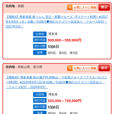
目的地
：那覇
お気に入りに登録
【飛鳥II】博多発着 春うらら 宮古・那覇クルーズ《Fステート利用》●2027
年4月6日（火）出航／5泊6日◆他のカテゴリー設定あり〔クルーズ紀行：
2027年4月〕
博多港
出発地
旅行代金
509,000～559,900円
旅行日数
5泊6日
食事
朝5回、昼4回、夜5回
目的地
：和歌山県、香川県
お気に入りに登録
【飛鳥III】博多発着 秋の瀬戸内 和歌山・小豆島クルーズ《アスカバルコニ
ーB利用》●2026年9月7日(水)出航／5泊6日◆他のカテゴリー設定あり
〔クルーズ紀行：2026年9月〕
博多港
出発地
旅行代金
520,000～728,000円
旅行日数
5泊6日
食事
朝5回、昼4回、夜5回