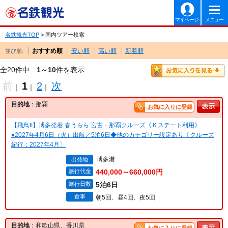
マイページ
メニュー
名鉄観光TOP
> 国内ツアー検索
おすすめ順
安い順
高い順
新着順
並び順:
全20件中
1～10
件を表示
前
1
2
次
｜
｜
｜
目的地
：那覇
お気に入りに登録
【飛鳥II】博多発着 春うらら 宮古・那覇クルーズ《Ｋステート利用》
●2027年4月6日（火）出航／5泊6日◆他のカテゴリー設定あり〔クルーズ
紀行：2027年4月〕
博多港
出発地
旅行代金
440,000～660,000円
旅行日数
5泊6日
食事
朝5回、昼4回、夜5回
目的地
：和歌山県、香川県