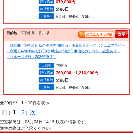
旅行代金
670,000円
旅行日数
5泊6日
食事
朝5回、昼4回、夜5回
目的地
：和歌山県、香川県
お気に入りに登録
【飛鳥III】博多発着 秋の瀬戸内 和歌山・小豆島クルーズ《ジュニアスイー
ト利用》●2026年9月7日(水)出航／5泊6日◆他のカテゴリー設定あり
〔クルーズ紀行：2026年9月〕
博多港
出発地
旅行代金
760,000～1,216,000円
旅行日数
5泊6日
食事
朝5回、昼4回、夜5回
全20件中
1～10
件を表示
前
1
2
次
｜
｜
｜
空室状況は、08月08日 14:15 現在の情報です。
満室の際はご了承ください。