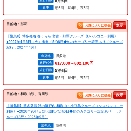
旅行日数
5泊6日
食事
朝5回、昼4回、夜5回
目的地
：那覇
お気に入りに登録
【飛鳥II】博多発着 春うらら 宮古・那覇クルーズ《Dバルコニー利用》
●2027年4月6日（火）出航／5泊6日◆他のカテゴリー設定あり〔クルーズ
紀行：2027年4月〕
博多港
出発地
旅行代金
617,000～802,100円
旅行日数
5泊6日
食事
朝5回、昼4回、夜5回
目的地
：和歌山県、香川県
お気に入りに登録
【飛鳥III】博多発着 秋の瀬戸内 和歌山・小豆島クルーズ《ソロバルコニー
利用》●2026年9月7日(水)出航／5泊6日◆他のカテゴリー設定あり 〔ク
ルーズ紀行：2026年9月〕
博多港
出発地