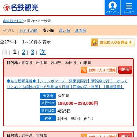
マイページ
メニュー
名鉄観光TOP
> 国内ツアー検索
おすすめ順
安い順
高い順
新着順
並び順:
全27件中
1～10
件を表示
前
1
2
3
次
｜
｜
｜
｜
目的地
：青森県、岩手県、宮城県、秋田県、山形県
お気に入りに登録
◆名古屋駅発着◆【ジャンボマーチ・添乗員同行】新幹線で行く！ゆっく
りとめぐる錦秋の東北５県周遊５日間【四季の花・風景】【世界遺産】
愛知県
出発地
旅行代金
198,000～238,000円
旅行日数
4泊5日
食事
朝4回、昼5回、夜4回
目的地
：岩手県、宮城県