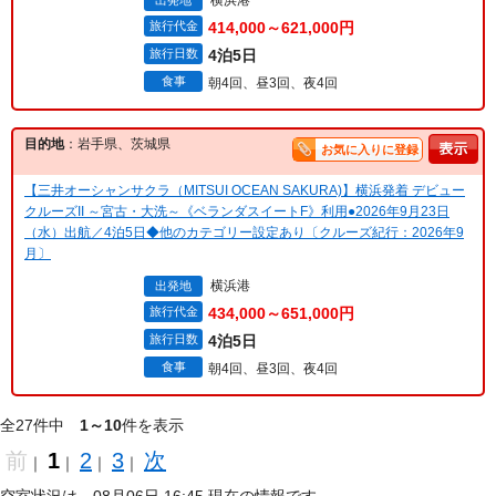
横浜港
出発地
旅行代金
414,000～621,000円
旅行日数
4泊5日
食事
朝4回、昼3回、夜4回
目的地
：岩手県、茨城県
お気に入りに登録
【三井オーシャンサクラ（MITSUI OCEAN SAKURA)】横浜発着 デビュー
クルーズII ～宮古・大洗～《ベランダスイートF》利用●2026年9月23日
（水）出航／4泊5日◆他のカテゴリー設定あり〔クルーズ紀行：2026年9
月〕
横浜港
出発地
旅行代金
434,000～651,000円
旅行日数
4泊5日
食事
朝4回、昼3回、夜4回
全27件中
1～10
件を表示
前
1
2
3
次
｜
｜
｜
｜
空室状況は、08月06日 16:45 現在の情報です。