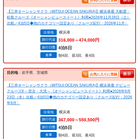
お気に入りに登録
【三井オーシャンサクラ（MITSUI OCEAN SAKURA)】横浜発着 大船渡・
松島クルーズ《オーシャンビュースイート》利用●2026年11月28日（土）
出航／4泊5日◆他のカテゴリー設定あり〔クルーズ紀行：2026年11月〕
横浜港
出発地
旅行代金
316,000～474,000円
旅行日数
4泊5日
食事
朝4回、昼3回、夜4回
目的地
：岩手県、茨城県
お気に入りに登録
【三井オーシャンサクラ（MITSUI OCEAN SAKURA)】横浜発着 デビュー
クルーズII ～宮古・大洗～《オーシャンビュースイート》利用●2026年9月
23日（水）出航／4泊5日◆他のカテゴリー設定あり〔クルーズ紀行：2026
年9月〕
横浜港
出発地
旅行代金
367,000～550,500円
旅行日数
4泊5日
食事
朝4回、昼3回、夜4回