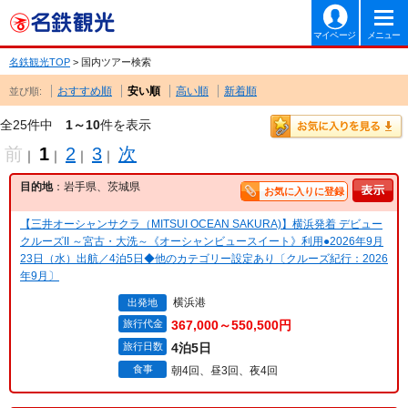
マイページ
メニュー
名鉄観光TOP
> 国内ツアー検索
おすすめ順
安い順
高い順
新着順
並び順:
全25件中
1～10
件を表示
前
1
2
3
次
｜
｜
｜
｜
目的地
：岩手県、茨城県
お気に入りに登録
【三井オーシャンサクラ（MITSUI OCEAN SAKURA)】横浜発着 デビュー
クルーズII ～宮古・大洗～《オーシャンビュースイート》利用●2026年9月
23日（水）出航／4泊5日◆他のカテゴリー設定あり〔クルーズ紀行：2026
年9月〕
横浜港
出発地
旅行代金
367,000～550,500円
旅行日数
4泊5日
食事
朝4回、昼3回、夜4回