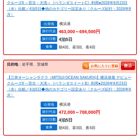
クルーズII ～宮古・大洗～《ベランダスイートC》利用●2026年9月23日
（水）出航／4泊5日◆他のカテゴリー設定あり〔クルーズ紀行：2026年9
月〕
横浜港
出発地
旅行代金
463,000～694,500円
旅行日数
4泊5日
食事
朝4回、昼3回、夜4回
目的地
：岩手県、茨城県
お気に入りに登録
【三井オーシャンサクラ（MITSUI OCEAN SAKURA)】横浜発着 デビュー
クルーズII ～宮古・大洗～《ベランダスイートB》利用●2026年9月23日
（水）出航／4泊5日◆他のカテゴリー設定あり〔クルーズ紀行：2026年9
月〕
横浜港
出発地
旅行代金
472,000～708,000円
旅行日数
4泊5日
食事
朝4回、昼3回、夜4回