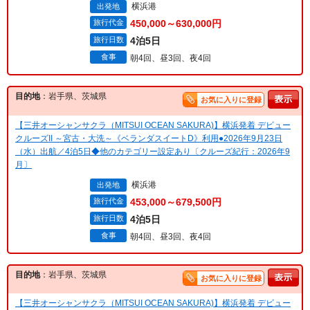
横浜港
出発地
旅行代金
450,000～630,000円
旅行日数
4泊5日
食事
朝4回、昼3回、夜4回
目的地
：岩手県、茨城県
お気に入りに登録
【三井オーシャンサクラ（MITSUI OCEAN SAKURA)】横浜発着 デビュー
クルーズII ～宮古・大洗～《ベランダスイートD》利用●2026年9月23日
（水）出航／4泊5日◆他のカテゴリー設定あり〔クルーズ紀行：2026年9
月〕
横浜港
出発地
旅行代金
453,000～679,500円
旅行日数
4泊5日
食事
朝4回、昼3回、夜4回
目的地
：岩手県、茨城県
お気に入りに登録
【三井オーシャンサクラ（MITSUI OCEAN SAKURA)】横浜発着 デビュー