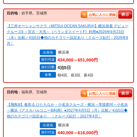
目的地
：岩手県、茨城県
お気に入りに登録
【三井オーシャンサクラ（MITSUI OCEAN SAKURA)】横浜発着 デビュー
クルーズII ～宮古・大洗～《ベランダスイートF》利用●2026年9月23日
（水）出航／4泊5日◆他のカテゴリー設定あり〔クルーズ紀行：2026年9
月〕
横浜港
出発地
旅行代金
434,000～651,000円
旅行日数
4泊5日
食事
朝4回、昼3回、夜4回
目的地
：福島県、茨城県
お気に入りに登録
【飛鳥III】春彩る ひたちなか・小名浜クルーズ・横浜～常陸那珂～小名浜
～横浜《アスカバルコニーB利用》●2027年4月5日（月）出航／4泊5日◆
他のカテゴリー設定あり 〔クルーズ紀行：2027年4月〕
横浜港
出発地
旅行代金
440,000～616,000円