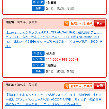
旅行日数
4泊5日
食事
朝4回、昼3回、夜4回
目的地
：岩手県、茨城県
お気に入りに登録
【三井オーシャンサクラ（MITSUI OCEAN SAKURA)】横浜発着 デビュー
クルーズII ～宮古・大洗～《ベランダスイートE》利用●2026年9月23日
（水）出航／4泊5日◆他のカテゴリー設定あり〔クルーズ紀行：2026年9
月〕
横浜港
出発地
旅行代金
444,000～666,000円
旅行日数
4泊5日
食事
朝4回、昼3回、夜4回
目的地
：福島県、茨城県
お気に入りに登録
【飛鳥III】春彩る ひたちなか・小名浜クルーズ・横浜～常陸那珂～小名浜
～横浜《アスカバルコニーA利用》●2027年4月5日（月）出航／4泊5日◆
他のカテゴリー設定あり 〔クルーズ紀行：2027年4月〕