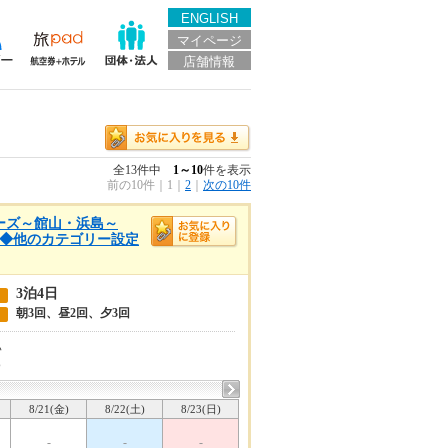
ENGLISH
マイページ
店舗情報
全13件中
1～10
件を表示
前の10件
｜
1
｜
2
｜
次の10件
クルーズ～館山・浜島～
泊4日◆他のカテゴリー設定
3泊4日
朝3回、昼2回、夕3回
い
6
8/21(金)
8/22(土)
8/23(日)
-
-
-