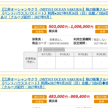
【三井オーシャンサクラ（MITSUI OCEAN SAKURA)】秋の味覚
《ペントハウススパスイート》利用●2027年9月26日（日）出航／3泊
あり〔クルーズ紀行：2027年9月〕
503,000
1,006,000
円～
円
旅行代金
旅行日数
横浜港
出発地
食事
添乗員：
利用交通機関：
添乗員なし
指定しない
商品コード：
設定期間：
BJMYMC00080I
2027/09/26
8/17(月)
8/18(火)
8/19(水)
8/20(木)
空席照会
/予約へ
-
-
-
-
【三井オーシャンサクラ（MITSUI OCEAN SAKURA)】秋の味覚
《ペントハウススイート》利用●2027年9月26日（日）出航／3泊4日
〔クルーズ紀行：2027年9月〕
483,000
869,400
円～
円
旅行代金
旅行日数
横浜港
出発地
食事