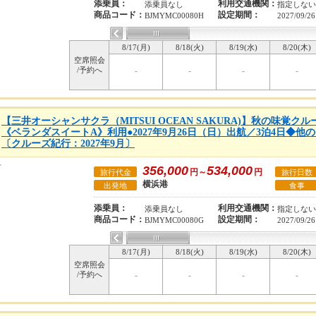
添乗員：
利用交通機関：
添乗員なし
指定しない
商品コード：
設定期間：
BJMYMC00080H
2027/09/26
8/17(月)
8/18(火)
8/19(水)
8/20(木)
空席照会
/予約へ
-
-
-
-
【三井オーシャンサクラ（MITSUI OCEAN SAKURA)】秋の味覚
《ベランダスイートA》利用●2027年9月26日（日）出航／3泊4日◆
〔クルーズ紀行：2027年9月〕
356,000
534,000
円～
円
旅行代金
旅行日数
横浜港
出発地
食事
添乗員：
利用交通機関：
添乗員なし
指定しない
商品コード：
設定期間：
BJMYMC00080G
2027/09/26
8/17(月)
8/18(火)
8/19(水)
8/20(木)
空席照会
/予約へ
-
-
-
-