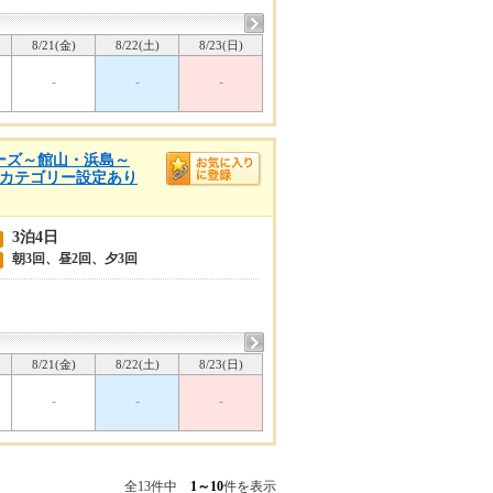
8/21(金)
8/22(土)
8/23(日)
-
-
-
クルーズ～館山・浜島～
他のカテゴリー設定あり
3泊4日
朝3回、昼2回、夕3回
8/21(金)
8/22(土)
8/23(日)
-
-
-
全13件中
1～10
件を表示