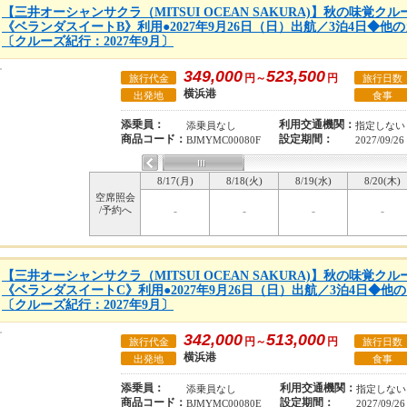
【三井オーシャンサクラ（MITSUI OCEAN SAKURA)】秋の味覚
《ベランダスイートB》利用●2027年9月26日（日）出航／3泊4日◆
〔クルーズ紀行：2027年9月〕
349,000
523,500
円～
円
旅行代金
旅行日数
横浜港
出発地
食事
添乗員：
利用交通機関：
添乗員なし
指定しない
商品コード：
設定期間：
BJMYMC00080F
2027/09/26
8/17(月)
8/18(火)
8/19(水)
8/20(木)
空席照会
/予約へ
-
-
-
-
【三井オーシャンサクラ（MITSUI OCEAN SAKURA)】秋の味覚
《ベランダスイートC》利用●2027年9月26日（日）出航／3泊4日◆
〔クルーズ紀行：2027年9月〕
342,000
513,000
円～
円
旅行代金
旅行日数
横浜港
出発地
食事
添乗員：
利用交通機関：
添乗員なし
指定しない
商品コード：
設定期間：
BJMYMC00080E
2027/09/26