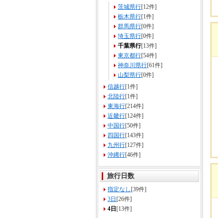
茨城県行
[12件]
栃木県行
[1件]
群馬県行
[0件]
埼玉県行
[0件]
千葉県行
[13件]
東京都行
[54件]
神奈川県行
[61件]
山梨県行
[0件]
信越行
[1件]
北陸行
[1件]
東海行
[214件]
近畿行
[124件]
中国行
[50件]
四国行
[143件]
九州行
[127件]
沖縄行
[46件]
旅行日数
指定なし
[39件]
3日
[26件]
4日
[13件]