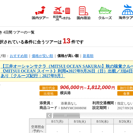
き 4日間 ツアーの一覧
13
択されている条件に合うツアーは
件です
び順：
おすすめ順
｜
価格が安い順
｜
価格が高い順
｜
新着順
【三井オーシャンサクラ（MITSUI OCEAN SAKURA)】秋の味覚
《MITSUI OCEAN スイート》利用●2027年9月26日（日）出航／3
あり〔クルーズ紀行：2027年9月〕
906,000
1,812,000
円～
円
旅行代金
旅行日数
横浜港
出発地
食事
添乗員：
利用交通機関：
添乗員なし
指定しな
商品コード：
設定期間：
BJMYMC00080M
2027/09/2
8/17(月)
8/18(火)
8/19(水)
8/20(木)
空席照会
/予約へ
-
-
-
-