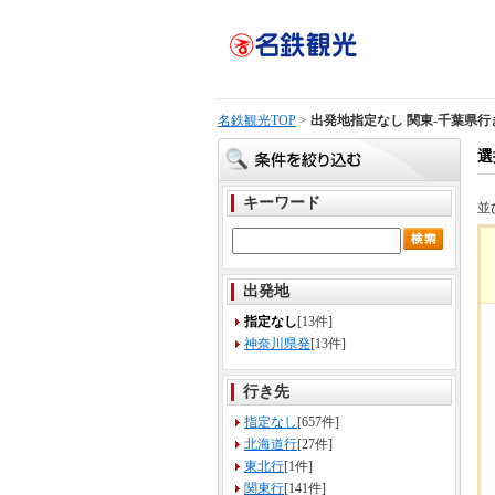
名鉄観光TOP
>
出発地指定なし 関東-千葉県行
選
キーワード
並
出発地
指定なし
[13件]
神奈川県発
[13件]
行き先
指定なし
[657件]
北海道行
[27件]
東北行
[1件]
関東行
[141件]