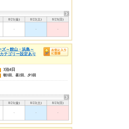
8/21(金)
8/22(土)
8/23(日)
-
-
-
クルーズ～館山・浜島～
他のカテゴリー設定あり
3泊4日
朝3回、昼2回、夕3回
8/21(金)
8/22(土)
8/23(日)
-
-
-