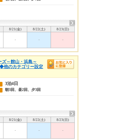
8/21(金)
8/22(土)
8/23(日)
-
-
-
クルーズ～館山・浜島～
4日◆他のカテゴリー設定
3泊4日
朝3回、昼2回、夕3回
8/21(金)
8/22(土)
8/23(日)
-
-
-