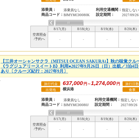
添乗員：
利用交通機関：
添乗員なし
指定しない
商品コード：
設定期間：
BJMYMC00080K
2027/09/26
8/17(月)
8/18(火)
8/19(水)
8/20(木)
空席照会
/予約へ
-
-
-
-
【三井オーシャンサクラ（MITSUI OCEAN SAKURA)】秋の味覚
《ラグジュアリースイートB》利用●2027年9月26日（日）出航／3泊
あり〔クルーズ紀行：2027年9月〕
637,000
1,274,000
円～
円
旅行代金
旅行日数
横浜港
出発地
食事
添乗員：
利用交通機関：
添乗員なし
指定しない
商品コード：
設定期間：
BJMYMC00080J
2027/09/26
8/17(月)
8/18(火)
8/19(水)
8/20(木)
空席照会
/予約へ
-
-
-
-