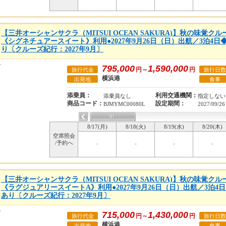
【三井オーシャンサクラ（MITSUI OCEAN SAKURA)】秋の味覚
《シグネチュアースイート》利用●2027年9月26日（日）出航／3泊4
り〔クルーズ紀行：2027年9月〕
795,000
1,590,000
円～
円
旅行代金
旅行日数
横浜港
出発地
食事
添乗員：
利用交通機関：
添乗員なし
指定しない
商品コード：
設定期間：
BJMYMC00080L
2027/09/26
8/17(月)
8/18(火)
8/19(水)
8/20(木)
空席照会
/予約へ
-
-
-
-
【三井オーシャンサクラ（MITSUI OCEAN SAKURA)】秋の味覚
《ラグジュアリースイートA》利用●2027年9月26日（日）出航／3泊
あり〔クルーズ紀行：2027年9月〕
715,000
1,430,000
円～
円
旅行代金
旅行日数
横浜港
出発地
食事