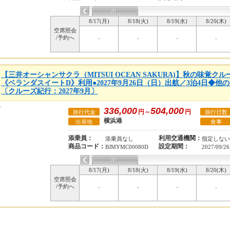
8/17(月)
8/18(火)
8/19(水)
8/20(木)
空席照会
/予約へ
-
-
-
-
【三井オーシャンサクラ（MITSUI OCEAN SAKURA)】秋の味覚
《ベランダスイートD》利用●2027年9月26日（日）出航／3泊4日◆
〔クルーズ紀行：2027年9月〕
336,000
504,000
円～
円
旅行代金
旅行日数
横浜港
出発地
食事
添乗員：
利用交通機関：
添乗員なし
指定しない
商品コード：
設定期間：
BJMYMC00080D
2027/09/26
8/17(月)
8/18(火)
8/19(水)
8/20(木)
空席照会
/予約へ
-
-
-
-