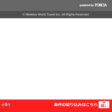
© Meitetsu World Travel Inc., All Rights Reserved.
0
全
件
開く