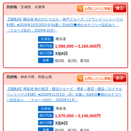
目的地
：茨城県、兵庫県
お気に入りに登録
【飛鳥III】横浜発 秋のひたちなか・神戸クルーズ 《グランドペントハウス
利用》●2026年10月20日(火)出航／3泊4日◆他のカテゴリー設定あり
〔クルーズ紀行：2026年10月〕
横浜港
出発地
旅行代金
1,580,000～3,160,000円
旅行日数
3泊4日
食事
朝3回、昼2回、夜3回
目的地
：神奈川県、和歌山県
お気に入りに登録
【飛鳥III】博多発 秋の新宮・横浜クルーズ・博多～新宮～横浜《ロイヤル
ペントハウス利用》●2026年11月1日（日）出航／3泊4日◆他のカテゴリ
ー設定あり 〔クルーズ紀行：2026年11月〕
博多港
出発地
旅行代金
1,570,000～3,140,000円
旅行日数
3泊4日
食事
朝3回、昼2回、夜3回