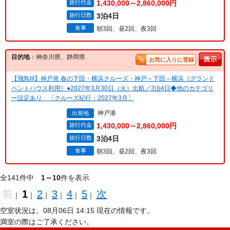
旅行代金
1,430,000～2,860,000円
旅行日数
3泊4日
食事
朝3回、昼2回、夜3回
目的地
：神奈川県、静岡県
お気に入りに登録
【飛鳥III】神戸発 春の下田・横浜クルーズ・神戸～下田～横浜《グランド
ペントハウス利用》●2027年3月30日（火）出航／3泊4日◆他のカテゴリ
ー設定あり 〔クルーズ紀行：2027年3月〕
神戸港
出発地
旅行代金
1,430,000～2,860,000円
旅行日数
3泊4日
食事
朝3回、昼2回、夜3回
全141件中
1～10
件を表示
前
1
2
3
4
5
次
｜
｜
｜
｜
｜
｜
空室状況は、08月06日 14:15 現在の情報です。
満室の際はご了承ください。