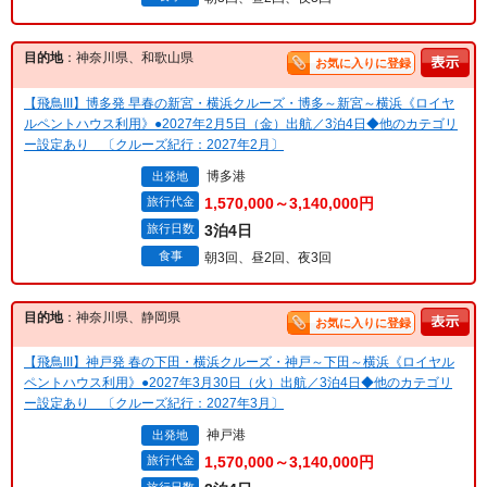
目的地
：神奈川県、和歌山県
お気に入りに登録
【飛鳥III】博多発 早春の新宮・横浜クルーズ・博多～新宮～横浜《ロイヤ
ルペントハウス利用》●2027年2月5日（金）出航／3泊4日◆他のカテゴリ
ー設定あり 〔クルーズ紀行：2027年2月〕
博多港
出発地
旅行代金
1,570,000～3,140,000円
旅行日数
3泊4日
食事
朝3回、昼2回、夜3回
目的地
：神奈川県、静岡県
お気に入りに登録
【飛鳥III】神戸発 春の下田・横浜クルーズ・神戸～下田～横浜《ロイヤル
ペントハウス利用》●2027年3月30日（火）出航／3泊4日◆他のカテゴリ
ー設定あり 〔クルーズ紀行：2027年3月〕
神戸港
出発地
旅行代金
1,570,000～3,140,000円