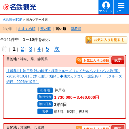
マイページ
メニュー
名鉄観光TOP
> 国内ツアー検索
おすすめ順
安い順
高い順
新着順
並び順:
全141件中
1～10
件を表示
前
1
2
3
4
5
次
｜
｜
｜
｜
｜
｜
目的地
：神奈川県、静岡県
お気に入りに登録
【飛鳥III】神戸発 秋の駿河・横浜クルーズ《ロイヤルペントハウス利用》
●2026年10月1日(木)出航／3泊4日◆他のカテゴリー設定あり 〔クルーズ
紀行：2026年10月〕
神戸港
出発地
旅行代金
1,730,000～3,460,000円
旅行日数
3泊4日
食事
朝3回、昼2回、夜3回
目的地
：茨城県、兵庫県