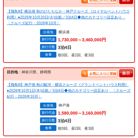
お気に入りに登録
【飛鳥III】横浜発 秋のひたちなか・神戸クルーズ 《ロイヤルペントハウス
利用》●2026年10月20日(火)出航／3泊4日◆他のカテゴリー設定あり
〔クルーズ紀行：2026年10月〕
横浜港
出発地
旅行代金
1,730,000～3,460,000円
旅行日数
3泊4日
食事
朝3回、昼2回、夜3回
目的地
：神奈川県、静岡県
お気に入りに登録
【飛鳥III】神戸発 秋の駿河・横浜クルーズ《グランドペントハウス利用》
●2026年10月1日(木)出航／3泊4日◆他のカテゴリー設定あり 〔クルーズ
紀行：2026年10月〕
神戸港
出発地
旅行代金
1,580,000～3,160,000円
旅行日数
3泊4日
食事
朝3回、昼2回、夜3回