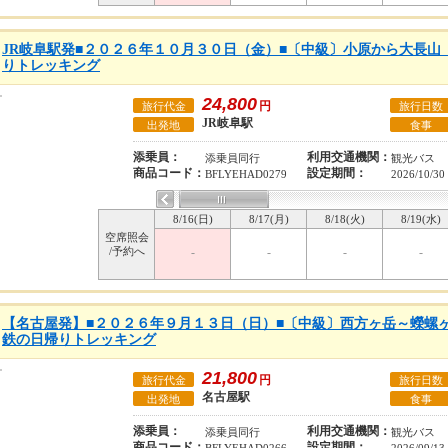
JR岐阜駅発■２０２６年１０月３０日（金）■〔中級〕小原から大長山
りトレッキング
24,800
円
旅行代金
旅行日数
JR岐阜駅
出発地
食事
添乗員：
利用交通機関：
添乗員同行
観光バス
商品コード：
設定期間：
BFLYEHAD0279
2026/10/30
8/16(日)
8/17(月)
8/18(火)
8/19(水)
空席照会
/予約へ
-
-
-
-
【名古屋発】■２０２６年９月１３日（日）■〔中級〕西方ヶ岳～蠑螺
鉄の日帰りトレッキング
21,800
円
旅行代金
旅行日数
名古屋駅
出発地
食事
添乗員：
利用交通機関：
添乗員同行
観光バス
商品コード：
設定期間：