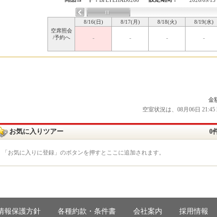
BFLYEHAD0266
2026/09/13
8/16(日)
8/17(月)
8/18(火)
8/19(水)
空席照会
/予約へ
-
-
-
-
金
空室状況は、08月06日 21
お気に入りツアー
0
「お気に入りに登録」のボタンを押すとここに追加されます。
情報保護方針
各種約款・条件書
会社案内
採用情報