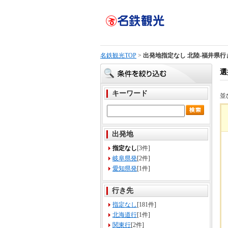
名鉄観光TOP
>
出発地指定なし 北陸-福井県行
選
キーワード
並
出発地
指定なし
[3件]
岐阜県発
[2件]
愛知県発
[1件]
行き先
指定なし
[181件]
北海道行
[1件]
関東行
[2件]