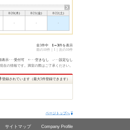
8/20(木)
8/21(金)
8/22(土)
-
-
-
全3件中
1～3
件を表示
前の10件
｜
1
｜
次の10件
額表示･･･受付可 ×･･･空きなし -･･･設定なし
:45 現在の情報です。満室の際はご了承ください。
件
登録されています（最大5件登録できます）
ページトップへ
サイトマップ
Company Profile