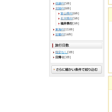
信越行
[5件]
北陸行
[8件]
富山県行
[0件]
石川県行
[5件]
福井県行
[3件]
東海行
[153件]
近畿行
[14件]
旅行日数
指定なし
[3件]
日帰り
[3件]