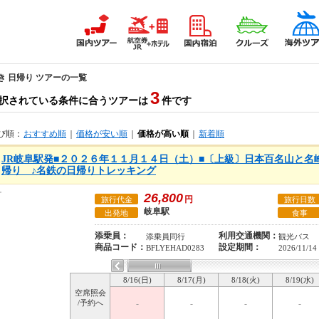
き 日帰り ツアーの一覧
3
択されている条件に合うツアーは
件です
び順：
おすすめ順
｜
価格が安い順
｜
価格が高い順
｜
新着順
JR岐阜駅発■２０２６年１１月１４日（土）■〔上級〕日本百名山と名
帰り ♪名鉄の日帰りトレッキング
26,800
円
旅行代金
旅行日数
岐阜駅
出発地
食事
添乗員：
利用交通機関：
添乗員同行
観光バス
商品コード：
設定期間：
BFLYEHAD0283
2026/11/14
8/16(日)
8/17(月)
8/18(火)
8/19(水)
空席照会
/予約へ
-
-
-
-