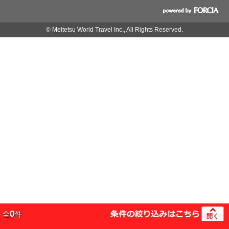
© Meitetsu World Travel Inc., All Rights Reserved.
0
全
件
開く