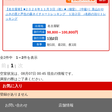
お気に入りに登録
【名古屋発】■２０２６年１１月３日（祝）■（個室）［中級+］美山かや
ぶきの里と芦生の森ネイチャートレッキング １泊２日 ♪名鉄の泊りトレ
ッキング
名古屋駅
出発地
旅行代金
98,800～100,800円
旅行日数
1泊2日
食事
朝1回、昼2回、夜1回
全2件中
1～2
件を表示
前
1
次
｜
｜
空室状況は、08月07日 00:45 現在の情報です。
満室の際はご了承ください。
お気に入り
登録がありません
お問い合わせ
店舗情報