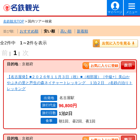
マイページ
メニュー
名鉄観光TOP
> 国内ツアー検索
おすすめ順
安い順
高い順
新着順
並び順:
全2件中
1～2
件を表示
前
1
次
｜
｜
目的地
：京都府
お気に入りに登録
【名古屋発】■２０２６年１１月３日（祝）■（相部屋）［中級+］美山か
やぶきの里と芦生の森ネイチャートレッキング １泊２日 ♪名鉄の泊りト
レッキング
名古屋駅
出発地
旅行代金
96,800円
旅行日数
1泊2日
食事
朝1回、昼2回、夜1回
目的地
：京都府