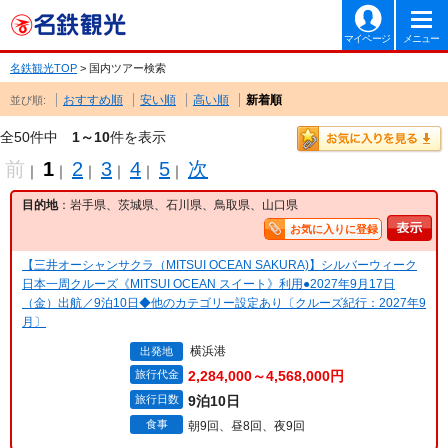
マイページ
メニュー
名鉄観光TOP
> 国内ツアー検索
おすすめ順
安い順
高い順
新着順
並び順:
全50件中
1～10
件を表示
前
1
2
3
4
5
次
｜
｜
｜
｜
｜
｜
目的地
：岩手県、茨城県、石川県、鳥取県、山口県
お気に入りに登録
【三井オーシャンサクラ（MITSUI OCEAN SAKURA)】シルバーウィーク
日本一周クルーズ《MITSUI OCEAN スイート》利用●2027年9月17日
（金）出航／9泊10日◆他のカテゴリー設定あり〔クルーズ紀行：2027年9
月〕
横浜港
出発地
旅行代金
2,284,000～4,568,000円
旅行日数
9泊10日
食事
朝9回、昼8回、夜9回