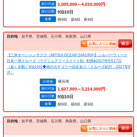
旅行代金
2,005,000～4,010,000円
旅行日数
9泊10日
食事
朝9回、昼8回、夜9回
目的地
：岩手県、茨城県、石川県、鳥取県、山口県
お気に入りに登録
【三井オーシャンサクラ（MITSUI OCEAN SAKURA)】シルバーウィーク
日本一周クルーズ《ラグジュアリースイートB》利用●2027年9月17日
（金）出航／9泊10日◆他のカテゴリー設定あり〔クルーズ紀行：2027年9
月〕
横浜港
出発地
旅行代金
1,607,000～3,214,000円
旅行日数
9泊10日
食事
朝9回、昼8回、夜9回
目的地
：岩手県、茨城県、石川県、鳥取県、山口県
お気に入りに登録