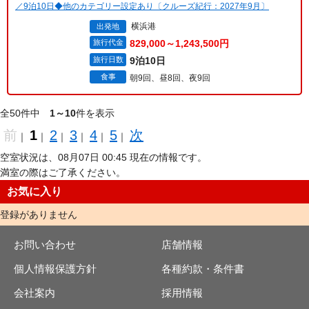
／9泊10日◆他のカテゴリー設定あり〔クルーズ紀行：2027年9月〕
横浜港
出発地
旅行代金
829,000～1,243,500円
旅行日数
9泊10日
食事
朝9回、昼8回、夜9回
全50件中
1～10
件を表示
前
1
2
3
4
5
次
｜
｜
｜
｜
｜
｜
空室状況は、08月07日 00:45 現在の情報です。
満室の際はご了承ください。
お気に入り
登録がありません
お問い合わせ
店舗情報
個人情報保護方針
各種約款・条件書
会社案内
採用情報