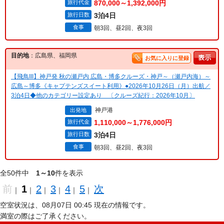
旅行代金
870,000～1,392,000円
旅行日数
3泊4日
食事
朝3回、昼2回、夜3回
目的地
：広島県、福岡県
お気に入りに登録
【飛鳥III】神戸発 秋の瀬戸内 広島・博多クルーズ・神戸～（瀬戸内海）～
広島～博多《キャプテンズスイート利用》●2026年10月26日（月）出航／
3泊4日◆他のカテゴリー設定あり 〔クルーズ紀行：2026年10月〕
神戸港
出発地
旅行代金
1,110,000～1,776,000円
旅行日数
3泊4日
食事
朝3回、昼2回、夜3回
全50件中
1～10
件を表示
前
1
2
3
4
5
次
｜
｜
｜
｜
｜
｜
空室状況は、08月07日 00:45 現在の情報です。
満室の際はご了承ください。