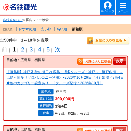
マイページ
メニュー
名鉄観光TOP
> 国内ツアー検索
おすすめ順
安い順
高い順
新着順
並び順:
全50件中
1～10
件を表示
前
1
2
3
4
5
次
｜
｜
｜
｜
｜
｜
目的地
：広島県、福岡県
お気に入りに登録
【飛鳥III】神戸発 秋の瀬戸内 広島・博多クルーズ・神戸～（瀬戸内海）～
広島～博多《ソロバルコニー利用》●2026年10月26日（月）出航／3泊4日
◆他のカテゴリー設定あり 〔クルーズ紀行：2026年10月〕
神戸港
出発地
旅行代金
390,000円
旅行日数
3泊4日
食事
朝3回、昼2回、夜3回
目的地
：広島県、福岡県