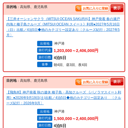
目的地
：高知県、鹿児島県
お気に入りに登録
【三井オーシャンサクラ（MITSUI OCEAN SAKURA)】神戸発着 春の瀬戸
内海と種子島クルーズ《MITSUI OCEAN スイート》利用●2027年5月16日
（日）出航／4泊5日◆他のカテゴリー設定あり〔クルーズ紀行：2027年5
月〕
神戸港
出発地
旅行代金
1,203,000～2,406,000円
旅行日数
4泊5日
食事
朝4回、昼3回、夜4回
目的地
：高知県、鹿児島県
お気に入りに登録
【飛鳥III】神戸発着 秋の連休 種子島・高知クルーズ 《パノラマスイート利
用》●2026年9月19日(土)出航／4泊5日◆他のカテゴリー設定あり 〔クル
ーズ紀行：2026年9月〕
神戸港
出発地
旅行代金
1,500,000～2,400,000円
旅行日数
4泊5日