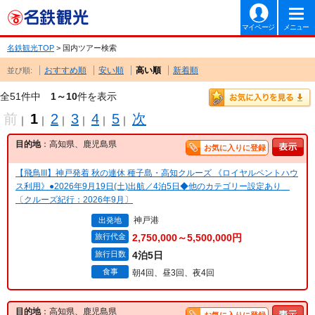
マイページ
メニュー
名鉄観光TOP
> 国内ツアー検索
おすすめ順
安い順
高い順
新着順
並び順:
全51件中
1～10
件を表示
前
1
2
3
4
5
次
｜
｜
｜
｜
｜
｜
目的地
：高知県、鹿児島県
お気に入りに登録
【飛鳥III】神戸発着 秋の連休 種子島・高知クルーズ 《ロイヤルペントハウ
ス利用》●2026年9月19日(土)出航／4泊5日◆他のカテゴリー設定あり
〔クルーズ紀行：2026年9月〕
神戸港
出発地
旅行代金
2,750,000～5,500,000円
旅行日数
4泊5日
食事
朝4回、昼3回、夜4回
目的地
：高知県、鹿児島県