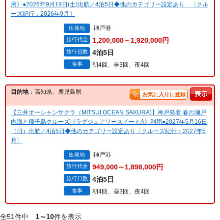
用》●2026年9月19日(土)出航／4泊5日◆他のカテゴリー設定あり 〔クル
ーズ紀行：2026年9月〕
神戸港
出発地
旅行代金
1,200,000～1,920,000円
旅行日数
4泊5日
食事
朝4回、昼3回、夜4回
目的地
：高知県、鹿児島県
お気に入りに登録
【三井オーシャンサクラ（MITSUI OCEAN SAKURA)】神戸発着 春の瀬戸
内海と種子島クルーズ《ラグジュアリースイートA》利用●2027年5月16日
（日）出航／4泊5日◆他のカテゴリー設定あり〔クルーズ紀行：2027年5
月〕
神戸港
出発地
旅行代金
949,000～1,898,000円
旅行日数
4泊5日
食事
朝4回、昼3回、夜4回
全51件中
1～10
件を表示