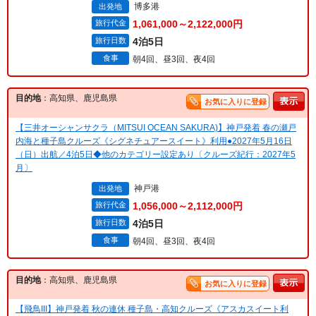
博多港
出発地
旅行代金
1,061,000～2,122,000円
旅行日数
4泊5日
食事
朝4回、昼3回、夜4回
目的地
：高知県、鹿児島県
お気に入りに登録
【三井オーシャンサクラ（MITSUI OCEAN SAKURA)】神戸発着 春の瀬戸
内海と種子島クルーズ《シグネチュアースイート》利用●2027年5月16日
（日）出航／4泊5日◆他のカテゴリー設定あり〔クルーズ紀行：2027年5
月〕
神戸港
出発地
旅行代金
1,056,000～2,112,000円
旅行日数
4泊5日
食事
朝4回、昼3回、夜4回
目的地
：高知県、鹿児島県
お気に入りに登録
【飛鳥III】神戸発着 秋の連休 種子島・高知クルーズ《アスカスイート利