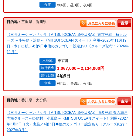
食事
朝4回、昼3回、夜4回
目的地
：三重県、香川県
お気に入りに登録
【三井オーシャンサクラ（MITSUI OCEAN SAKURA)】東京発着 秋クル
ーズ ～小松島・浜島～《MITSUI OCEAN スイート》利用●2026年11月19
日（木）出航／4泊5日◆他のカテゴリー設定あり〔クルーズ紀行：2026年
11月〕
東京港
出発地
旅行代金
1,067,000～2,134,000円
旅行日数
4泊5日
食事
朝4回、昼3回、夜4回
目的地
：香川県、大分県
お気に入りに登録
【三井オーシャンサクラ（MITSUI OCEAN SAKURA)】博多発着 春の瀬戸
内海クルーズ～姫島村・小豆島～《MITSUI OCEAN スイート》利用●2027
年3月2日（火）出航／4泊5日◆他のカテゴリー設定あり〔クルーズ紀行：
2027年3月〕