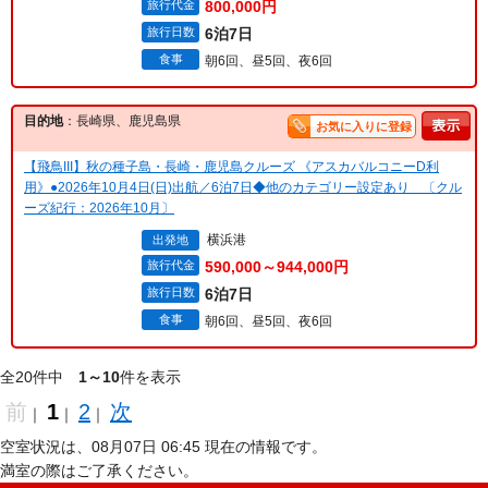
旅行代金
800,000円
旅行日数
6泊7日
食事
朝6回、昼5回、夜6回
目的地
：長崎県、鹿児島県
お気に入りに登録
【飛鳥III】秋の種子島・長崎・鹿児島クルーズ 《アスカバルコニーD利
用》●2026年10月4日(日)出航／6泊7日◆他のカテゴリー設定あり 〔クル
ーズ紀行：2026年10月〕
横浜港
出発地
旅行代金
590,000～944,000円
旅行日数
6泊7日
食事
朝6回、昼5回、夜6回
全20件中
1～10
件を表示
前
1
2
次
｜
｜
｜
空室状況は、08月07日 06:45 現在の情報です。
満室の際はご了承ください。