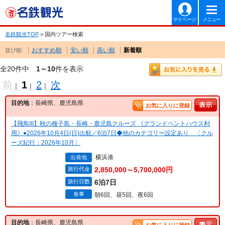
マイページ
メニュー
名鉄観光TOP
> 国内ツアー検索
おすすめ順
安い順
高い順
新着順
並び順:
全20件中
1～10
件を表示
前
1
2
次
｜
｜
｜
目的地
：長崎県、鹿児島県
お気に入りに登録
【飛鳥III】秋の種子島・長崎・鹿児島クルーズ 《グランドペントハウス利
用》●2026年10月4日(日)出航／6泊7日◆他のカテゴリー設定あり 〔クル
ーズ紀行：2026年10月〕
横浜港
出発地
旅行代金
2,850,000～5,700,000円
旅行日数
6泊7日
食事
朝6回、昼5回、夜6回
目的地
：長崎県、鹿児島県