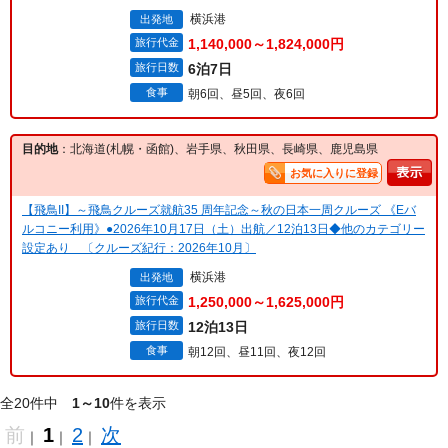
横浜港
出発地
旅行代金
1,140,000～1,824,000円
旅行日数
6泊7日
食事
朝6回、昼5回、夜6回
目的地
：北海道(札幌・函館)、岩手県、秋田県、長崎県、鹿児島県
お気に入りに登録
【飛鳥II】～飛鳥クルーズ就航35 周年記念～秋の日本一周クルーズ 《Eバ
ルコニー利用》●2026年10月17日（土）出航／12泊13日◆他のカテゴリー
設定あり 〔クルーズ紀行：2026年10月〕
横浜港
出発地
旅行代金
1,250,000～1,625,000円
旅行日数
12泊13日
食事
朝12回、昼11回、夜12回
全20件中
1～10
件を表示
前
1
2
次
｜
｜
｜