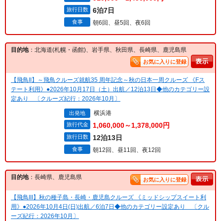
旅行日数
6泊7日
食事
朝6回、昼5回、夜6回
目的地
：北海道(札幌・函館)、岩手県、秋田県、長崎県、鹿児島県
お気に入りに登録
【飛鳥II】～飛鳥クルーズ就航35 周年記念～秋の日本一周クルーズ 《Fス
テート利用》●2026年10月17日（土）出航／12泊13日◆他のカテゴリー設
定あり 〔クルーズ紀行：2026年10月〕
横浜港
出発地
旅行代金
1,060,000～1,378,000円
旅行日数
12泊13日
食事
朝12回、昼11回、夜12回
目的地
：長崎県、鹿児島県
お気に入りに登録
【飛鳥III】秋の種子島・長崎・鹿児島クルーズ 《ミッドシップスイート利
用》●2026年10月4日(日)出航／6泊7日◆他のカテゴリー設定あり 〔クル
ーズ紀行：2026年10月〕