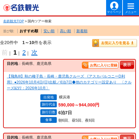
マイページ
メニュー
名鉄観光TOP
> 国内ツアー検索
おすすめ順
安い順
高い順
新着順
並び順:
全20件中
1～10
件を表示
前
1
2
次
｜
｜
｜
目的地
：長崎県、鹿児島県
お気に入りに登録
【飛鳥III】秋の種子島・長崎・鹿児島クルーズ 《アスカバルコニーD利
用》●2026年10月4日(日)出航／6泊7日◆他のカテゴリー設定あり 〔クル
ーズ紀行：2026年10月〕
横浜港
出発地
旅行代金
590,000～944,000円
旅行日数
6泊7日
食事
朝6回、昼5回、夜6回
目的地
：長崎県、鹿児島県