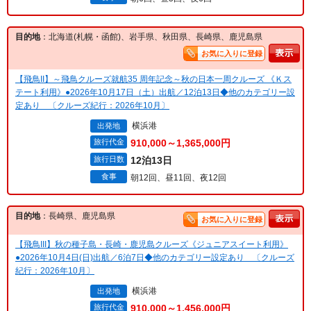
目的地
：北海道(札幌・函館)、岩手県、秋田県、長崎県、鹿児島県
お気に入りに登録
【飛鳥II】～飛鳥クルーズ就航35 周年記念～秋の日本一周クルーズ 《Ｋス
テート利用》●2026年10月17日（土）出航／12泊13日◆他のカテゴリー設
定あり 〔クルーズ紀行：2026年10月〕
横浜港
出発地
旅行代金
910,000～1,365,000円
旅行日数
12泊13日
食事
朝12回、昼11回、夜12回
目的地
：長崎県、鹿児島県
お気に入りに登録
【飛鳥III】秋の種子島・長崎・鹿児島クルーズ《ジュニアスイート利用》
●2026年10月4日(日)出航／6泊7日◆他のカテゴリー設定あり 〔クルーズ
紀行：2026年10月〕
横浜港
出発地
旅行代金
910,000～1,456,000円