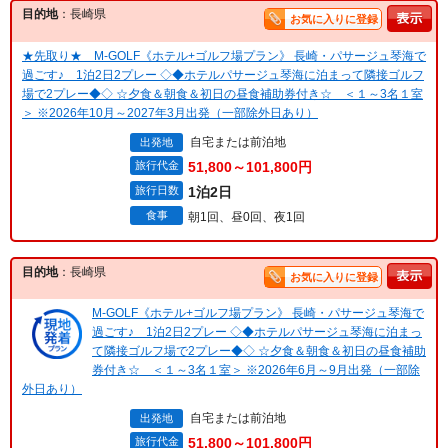
目的地
：長崎県
お気に入りに登録
★先取り★ M-GOLF《ホテル+ゴルフ場プラン》 長崎・パサージュ琴海で
過ごす♪ 1泊2日2プレー ◇◆ホテルパサージュ琴海に泊まって隣接ゴルフ
場で2プレー◆◇ ☆夕食＆朝食＆初日の昼食補助券付き☆ ＜１～3名１室
＞ ※2026年10月～2027年3月出発（一部除外日あり）
自宅または前泊地
出発地
旅行代金
51,800～101,800円
旅行日数
1泊2日
食事
朝1回、昼0回、夜1回
目的地
：長崎県
お気に入りに登録
M-GOLF《ホテル+ゴルフ場プラン》 長崎・パサージュ琴海で
過ごす♪ 1泊2日2プレー ◇◆ホテルパサージュ琴海に泊まっ
て隣接ゴルフ場で2プレー◆◇ ☆夕食＆朝食＆初日の昼食補助
券付き☆ ＜１～3名１室＞ ※2026年6月～9月出発（一部除
外日あり）
自宅または前泊地
出発地
旅行代金
51,800～101,800円