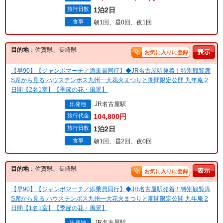
旅行日数
1泊2日
食事
朝1回、昼0回、夜1回
目的地
：佐賀県、長崎県
お気に入りに登録
【早90】【ジャンボマーチ／添乗員同行】◆JR名古屋駅発着！特別観覧席
S席から見る ハウステンボス九州一大花火まつりと期間限定公開 九年庵 2
日間【2名1室】【季節の花・風景】
JR名古屋駅
出発地
旅行代金
104,800円
旅行日数
1泊2日
食事
朝1回、昼2回、夜0回
目的地
：佐賀県、長崎県
お気に入りに登録
【早90】【ジャンボマーチ／添乗員同行】◆JR名古屋駅発着！特別観覧席
S席から見る ハウステンボス九州一大花火まつりと期間限定公開 九年庵 2
日間【1名1室】【季節の花・風景】
JR名古屋駅
出発地