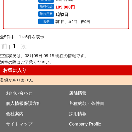
旅行代金
109,800円
旅行日数
1泊2日
食事
朝1回、昼2回、夜0回
全5件中
1～5
件を表示
前
1
次
｜
｜
空室状況は、08月09日 09:15 現在の情報です。
満室の際はご了承ください。
お気に入り
登録がありません
お問い合わせ
店舗情報
個人情報保護方針
各種約款・条件書
会社案内
採用情報
サイトマップ
Company Profile