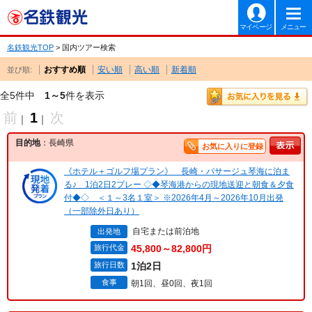
マイページ
メニュー
名鉄観光TOP
> 国内ツアー検索
おすすめ順
安い順
高い順
新着順
並び順:
全5件中
1～5
件を表示
前
1
次
｜
｜
目的地
：長崎県
お気に入りに登録
《ホテル＋ゴルフ場プラン》 長崎・パサージュ琴海に泊ま
る♪ 1泊2日2プレー ◇◆琴海港からの現地送迎と朝食＆夕食
付◆◇ ＜１～3名１室＞ ※2026年4月～2026年10月出発
（一部除外日あり）
自宅または前泊地
出発地
旅行代金
45,800～82,800円
旅行日数
1泊2日
食事
朝1回、昼0回、夜1回