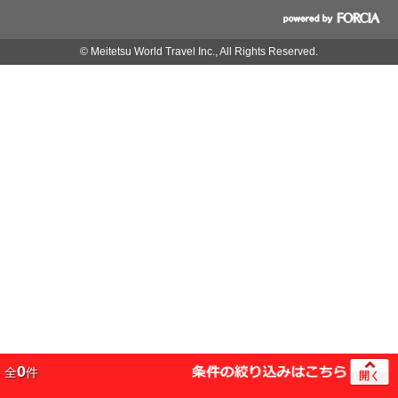
© Meitetsu World Travel Inc., All Rights Reserved.
0
全
件
開く