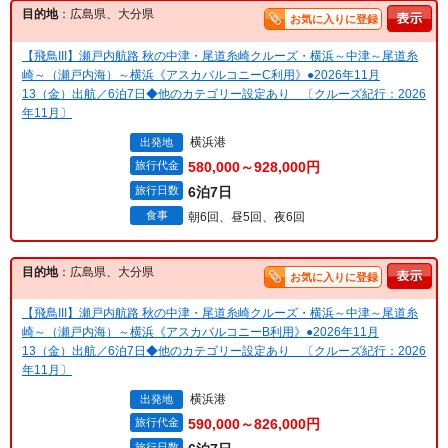
目的地
：広島県、大分県
お気に入りに登録
【飛鳥III】瀬戸内航路 秋の中津・尾道糸崎クルーズ・横浜～中津～尾道糸
崎～（瀬戸内海）～横浜《アスカバルコニーC利用》●2026年11月
13（金）出航／6泊7日◆他のカテゴリー設定あり 〔クルーズ紀行：2026
年11月〕
横浜港
出発地
旅行代金
580,000～928,000円
旅行日数
6泊7日
食事
朝6回、昼5回、夜6回
目的地
：広島県、大分県
お気に入りに登録
【飛鳥III】瀬戸内航路 秋の中津・尾道糸崎クルーズ・横浜～中津～尾道糸
崎～（瀬戸内海）～横浜《アスカバルコニーB利用》●2026年11月
13（金）出航／6泊7日◆他のカテゴリー設定あり 〔クルーズ紀行：2026
年11月〕
横浜港
出発地
旅行代金
590,000～826,000円
旅行日数