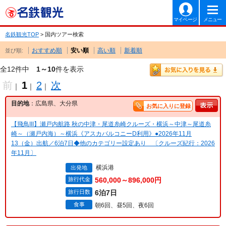
マイページ
メニュー
名鉄観光TOP
> 国内ツアー検索
おすすめ順
安い順
高い順
新着順
並び順:
全12件中
1～10
件を表示
前
1
2
次
｜
｜
｜
目的地
：広島県、大分県
お気に入りに登録
【飛鳥III】瀬戸内航路 秋の中津・尾道糸崎クルーズ・横浜～中津～尾道糸
崎～（瀬戸内海）～横浜《アスカバルコニーD利用》●2026年11月
13（金）出航／6泊7日◆他のカテゴリー設定あり 〔クルーズ紀行：2026
年11月〕
横浜港
出発地
旅行代金
560,000～896,000円
旅行日数
6泊7日
食事
朝6回、昼5回、夜6回