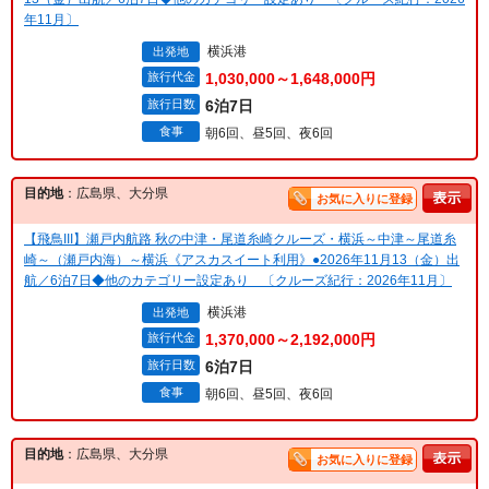
年11月〕
横浜港
出発地
旅行代金
1,030,000～1,648,000円
旅行日数
6泊7日
食事
朝6回、昼5回、夜6回
目的地
：広島県、大分県
お気に入りに登録
【飛鳥III】瀬戸内航路 秋の中津・尾道糸崎クルーズ・横浜～中津～尾道糸
崎～（瀬戸内海）～横浜《アスカスイート利用》●2026年11月13（金）出
航／6泊7日◆他のカテゴリー設定あり 〔クルーズ紀行：2026年11月〕
横浜港
出発地
旅行代金
1,370,000～2,192,000円
旅行日数
6泊7日
食事
朝6回、昼5回、夜6回
目的地
：広島県、大分県
お気に入りに登録