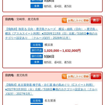
旅行日数
5泊6日
食事
朝5回、昼4回、夜5回
目的地
：宮崎県、鹿児島県
お気に入りに登録
【飛鳥III】秋彩る 日向・鹿児島クルーズ 横浜～細島（日向）～鹿児島～
横浜《アスカスイート利用》●2026年11月8（日）出航／5泊6日◆他のカ
テゴリー設定あり 〔クルーズ紀行：2026年11月〕
横浜港
出発地
旅行代金
1,020,000～1,632,000円
旅行日数
5泊6日
食事
朝5回、昼4回、夜5回
目的地
：鹿児島県
お気に入りに登録
【飛鳥II】名古屋発着 種子島・古仁屋 春の島めぐり《Cスイート利用》
●2027年3月30日（火）出航／5泊6日◆他のカテゴリー設定あり〔クルー
ズ紀行：2027年3月〕
名古屋港
出発地