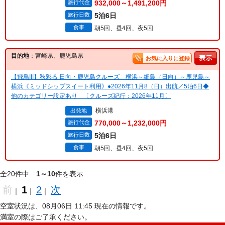
旅行代金
932,000～1,491,200円
旅行日数
5泊6日
食事
朝5回、昼4回、夜5回
目的地
：宮崎県、鹿児島県
お気に入りに登録
【飛鳥III】秋彩る 日向・鹿児島クルーズ 横浜～細島（日向）～鹿児島～
横浜《ミッドシップスイート利用》●2026年11月8（日）出航／5泊6日◆
他のカテゴリー設定あり 〔クルーズ紀行：2026年11月〕
横浜港
出発地
旅行代金
770,000～1,232,000円
旅行日数
5泊6日
食事
朝5回、昼4回、夜5回
全20件中
1～10
件を表示
前
1
2
次
｜
｜
｜
空室状況は、08月06日 11:45 現在の情報です。
満室の際はご了承ください。