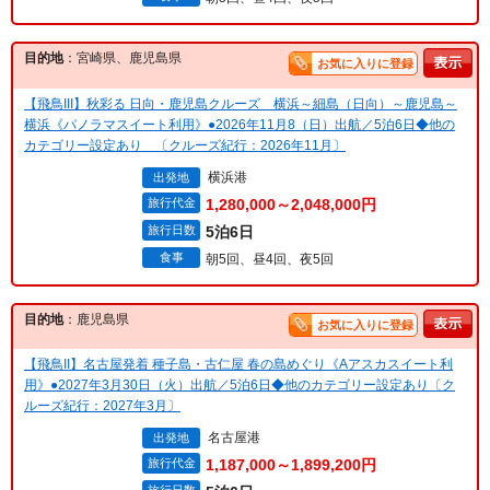
目的地
：宮崎県、鹿児島県
お気に入りに登録
【飛鳥III】秋彩る 日向・鹿児島クルーズ 横浜～細島（日向）～鹿児島～
横浜《パノラマスイート利用》●2026年11月8（日）出航／5泊6日◆他の
カテゴリー設定あり 〔クルーズ紀行：2026年11月〕
横浜港
出発地
旅行代金
1,280,000～2,048,000円
旅行日数
5泊6日
食事
朝5回、昼4回、夜5回
目的地
：鹿児島県
お気に入りに登録
【飛鳥II】名古屋発着 種子島・古仁屋 春の島めぐり《Aアスカスイート利
用》●2027年3月30日（火）出航／5泊6日◆他のカテゴリー設定あり〔ク
ルーズ紀行：2027年3月〕
名古屋港
出発地
旅行代金
1,187,000～1,899,200円