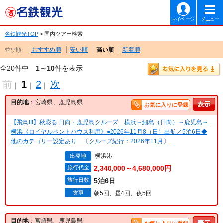
マイページ
メニュー
名鉄観光TOP
> 国内ツアー検索
おすすめ順
安い順
高い順
新着順
並び順:
全20件中
1～10
件を表示
前
1
2
次
｜
｜
｜
目的地
：宮崎県、鹿児島県
お気に入りに登録
【飛鳥III】秋彩る 日向・鹿児島クルーズ 横浜～細島（日向）～鹿児島～
横浜《ロイヤルペントハウス利用》●2026年11月8（日）出航／5泊6日◆
他のカテゴリー設定あり 〔クルーズ紀行：2026年11月〕
横浜港
出発地
旅行代金
2,340,000～4,680,000円
旅行日数
5泊6日
食事
朝5回、昼4回、夜5回
目的地
：宮崎県、鹿児島県