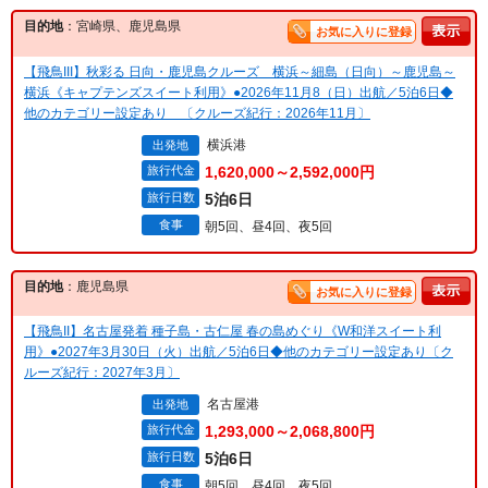
目的地
：宮崎県、鹿児島県
お気に入りに登録
【飛鳥III】秋彩る 日向・鹿児島クルーズ 横浜～細島（日向）～鹿児島～
横浜《キャプテンズスイート利用》●2026年11月8（日）出航／5泊6日◆
他のカテゴリー設定あり 〔クルーズ紀行：2026年11月〕
横浜港
出発地
旅行代金
1,620,000～2,592,000円
旅行日数
5泊6日
食事
朝5回、昼4回、夜5回
目的地
：鹿児島県
お気に入りに登録
【飛鳥II】名古屋発着 種子島・古仁屋 春の島めぐり《W和洋スイート利
用》●2027年3月30日（火）出航／5泊6日◆他のカテゴリー設定あり〔ク
ルーズ紀行：2027年3月〕
名古屋港
出発地
旅行代金
1,293,000～2,068,800円
旅行日数
5泊6日
食事
朝5回、昼4回、夜5回