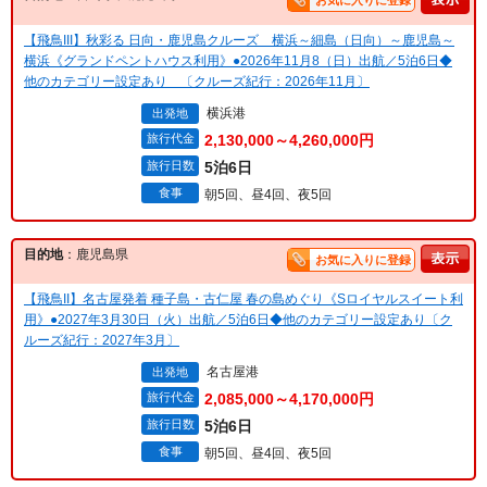
お気に入りに登録
【飛鳥III】秋彩る 日向・鹿児島クルーズ 横浜～細島（日向）～鹿児島～
横浜《グランドペントハウス利用》●2026年11月8（日）出航／5泊6日◆
他のカテゴリー設定あり 〔クルーズ紀行：2026年11月〕
横浜港
出発地
旅行代金
2,130,000～4,260,000円
旅行日数
5泊6日
食事
朝5回、昼4回、夜5回
目的地
：鹿児島県
お気に入りに登録
【飛鳥II】名古屋発着 種子島・古仁屋 春の島めぐり《Sロイヤルスイート利
用》●2027年3月30日（火）出航／5泊6日◆他のカテゴリー設定あり〔ク
ルーズ紀行：2027年3月〕
名古屋港
出発地
旅行代金
2,085,000～4,170,000円
旅行日数
5泊6日
食事
朝5回、昼4回、夜5回