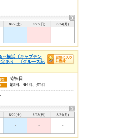
ー
8/22(土)
8/23(日)
8/24(月)
-
-
-
児島～横浜《キャプテン
ー設定あり 〔クルーズ紀
5泊6日
日数
朝5回、昼4回、夕5回
事
ー
8/22(土)
8/23(日)
8/24(月)
-
-
-