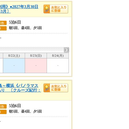
》●2027年3月30日
3月〕
5泊6日
日数
朝5回、昼4回、夕5回
事
ー
8/22(土)
8/23(日)
8/24(月)
-
-
-
児島～横浜《パノラマス
定あり 〔クルーズ紀行：
5泊6日
日数
朝5回、昼4回、夕5回
事
ー