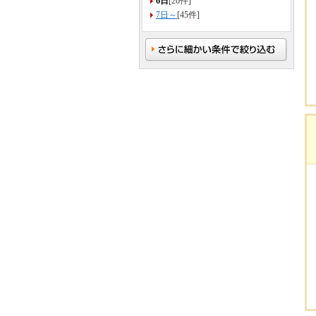
6日
[20件]
7日～
[45件]