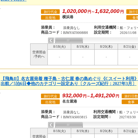
1,020,000
1,632,000
円～
円
旅行代金
旅行
横浜港
出発地
食
添乗員：
利用交通機関：
添乗員なし
船・フェリ
商品コード：
設定期間：
BJMYAT00088H
2026/11/08
8/18(火)
8/19(水)
8/20(木)
8/21(金)
空席照会
/予約へ
-
-
-
-
【飛鳥II】名古屋発着 種子島・古仁屋 春の島めぐり《Cスイート利用》●2
出航／5泊6日◆他のカテゴリー設定あり〔クルーズ紀行：2027年3月〕
932,000
1,491,200
円～
円
旅行代金
旅行日数
名古屋港
出発地
食事
添乗員：
利用交通機関：
添乗員なし
船・フェリ
商品コード：
設定期間：
BJMYAS003815
2027/03/30
8/18(火)
8/19(水)
8/20(木)
8/21(金)
空席照会