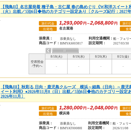
【飛鳥II】名古屋発着 種子島・古仁屋 春の島めぐり《W和洋スイート利用
（火）出航／5泊6日◆他のカテゴリー設定あり〔クルーズ紀行：2027年
1,293,000
2,068,800
円～
円
旅行代金
旅行
名古屋港
出発地
食
添乗員：
利用交通機関：
添乗員なし
船・フェリ
商品コード：
設定期間：
BJMYAS003817
2027/03/30
8/18(火)
8/19(水)
8/20(木)
8/21(金)
空席照会
/予約へ
-
-
-
-
【飛鳥III】秋彩る 日向・鹿児島クルーズ 横浜～細島（日向）～鹿
イート利用》●2026年11月8（日）出航／5泊6日◆他のカテゴリー設
2026年11月〕
1,280,000
2,048,000
円～
円
旅行代金
旅行
横浜港
出発地
食
添乗員：
利用交通機関：
添乗員なし
船・フェリ
商品コード：
設定期間：
BJMYAT00088I
2026/11/08