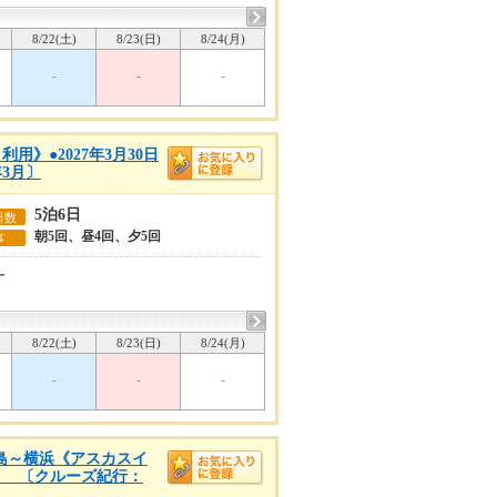
8/22(土)
8/23(日)
8/24(月)
-
-
-
》●2027年3月30日
3月〕
5泊6日
日数
朝5回、昼4回、夕5回
事
ー
8/22(土)
8/23(日)
8/24(月)
-
-
-
児島～横浜《アスカスイ
あり 〔クルーズ紀行：