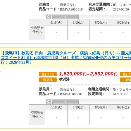
添乗員：
利用交通機関：
添乗員なし
船・フェリ
商品コード：
設定期間：
BJMYAS003818
2027/03/30
8/18(火)
8/19(水)
8/20(木)
8/21(金)
空席照会
/予約へ
-
-
-
-
【飛鳥III】秋彩る 日向・鹿児島クルーズ 横浜～細島（日向）～鹿
ズスイート利用》●2026年11月8（日）出航／5泊6日◆他のカテゴリ
行：2026年11月〕
1,620,000
2,592,000
円～
円
旅行代金
旅行
横浜港
出発地
食
添乗員：
利用交通機関：
添乗員なし
船・フェリ
商品コード：
設定期間：
BJMYAT00088J
2026/11/08
8/18(火)
8/19(水)
8/20(木)
8/21(金)
空席照会
/予約へ
-
-
-
-