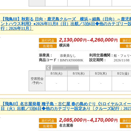
【飛鳥III】秋彩る 日向・鹿児島クルーズ 横浜～細島（日向）～鹿
ントハウス利用》●2026年11月8（日）出航／5泊6日◆他のカテゴリ
行：2026年11月〕
2,130,000
4,260,000
円～
円
旅行代金
旅行
横浜港
出発地
食
添乗員：
利用交通機関：
添乗員なし
船・フェリ
商品コード：
設定期間：
BJMYAT00088K
2026/11/08
8/18(火)
8/19(水)
8/20(木)
8/21(金)
空席照会
/予約へ
-
-
-
-
【飛鳥II】名古屋発着 種子島・古仁屋 春の島めぐり《Sロイヤルスイート利
日（火）出航／5泊6日◆他のカテゴリー設定あり〔クルーズ紀行：202
2,085,000
4,170,000
円～
円
旅行代金
旅行
名古屋港
出発地
食