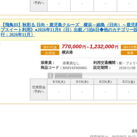
/予約へ
-
-
-
-
【飛鳥III】秋彩る 日向・鹿児島クルーズ 横浜～細島（日向）～鹿
プスイート利用》●2026年11月8（日）出航／5泊6日◆他のカテゴリ
行：2026年11月〕
770,000
1,232,000
円～
円
旅行代金
旅行日数
横浜港
出発地
食事
添乗員：
利用交通機関：
添乗員なし
船・フェリ
商品コード：
設定期間：
BJMYAT00088G
2026/11/08
8/18(火)
8/19(水)
8/20(木)
8/21(金)
空席照会
/予約へ
-
-
-
-
金