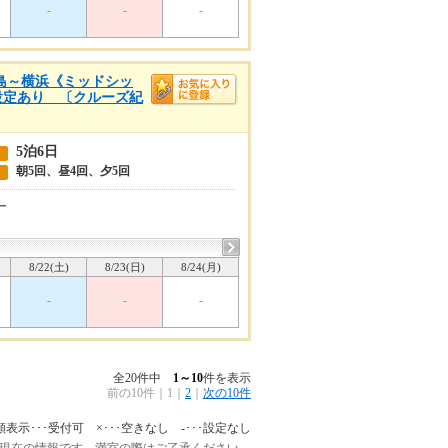
-
-
-
児島～横浜《ミッドシッ
ー設定あり 〔クルーズ紀
5泊6日
朝5回、昼4回、夕5回
ー
8/22(土)
8/23(日)
8/24(月)
-
-
-
全20件中
1～10
件を表示
前の10件
｜
1
｜
2
｜
次の10件
額表示･･･受付可 ×･･･空きなし -･･･設定なし