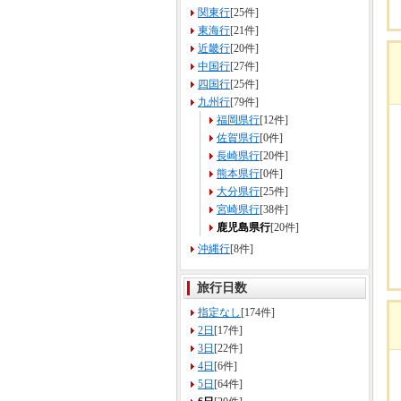
関東行
[25件]
東海行
[21件]
近畿行
[20件]
中国行
[27件]
四国行
[25件]
九州行
[79件]
福岡県行
[12件]
佐賀県行
[0件]
長崎県行
[20件]
熊本県行
[0件]
大分県行
[25件]
宮崎県行
[38件]
鹿児島県行
[20件]
沖縄行
[8件]
旅行日数
指定なし
[174件]
2日
[17件]
3日
[22件]
4日
[6件]
5日
[64件]