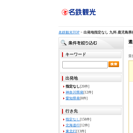
名鉄観光TOP
>
出発地指定なし 九州-鹿児島県
選
キーワード
並
出発地
指定なし
[20件]
神奈川県発
[12件]
愛知県発
[8件]
行き先
指定なし
[158件]
北海道行
[12件]
東北行
[13件]