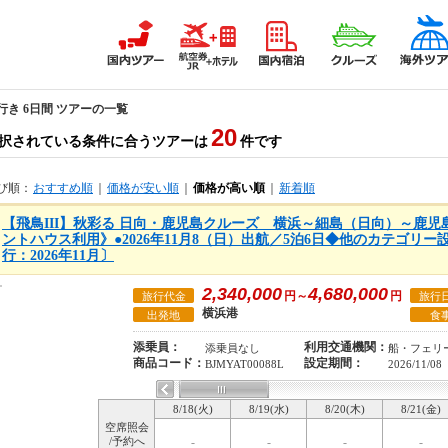
行き 6日間 ツアーの一覧
20
択されている条件に合うツアーは
件です
び順：
おすすめ順
｜
価格が安い順
｜
価格が高い順
｜
新着順
【飛鳥III】秋彩る 日向・鹿児島クルーズ 横浜～細島（日向）～鹿
ントハウス利用》●2026年11月8（日）出航／5泊6日◆他のカテゴリ
行：2026年11月〕
2,340,000
4,680,000
円～
円
旅行代金
旅行
横浜港
出発地
食
添乗員：
利用交通機関：
添乗員なし
船・フェリ
商品コード：
設定期間：
BJMYAT00088L
2026/11/08
8/18(火)
8/19(水)
8/20(木)
8/21(金)
空席照会
/予約へ
-
-
-
-