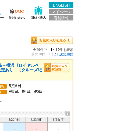
ENGLISH
マイページ
店舗情報
全20件中
1～10
件を表示
前の10件
｜
1
｜
2
｜
次の10件
児島～横浜《ロイヤルペ
ー設定あり 〔クルーズ紀
5泊6日
日数
朝5回、昼4回、夕5回
事
ー
8/22(土)
8/23(日)
8/24(月)
-
-
-