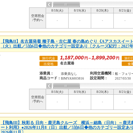
8/18(火)
8/19(水)
8/20(木)
8/21(金)
空席照会
/予約へ
-
-
-
-
【飛鳥II】名古屋発着 種子島・古仁屋 春の島めぐり《Aアスカスイート利用
（火）出航／5泊6日◆他のカテゴリー設定あり〔クルーズ紀行：2027年
1,187,000
1,899,200
円～
円
旅行代金
旅行
名古屋港
出発地
食
添乗員：
利用交通機関：
添乗員なし
船・フェリ
商品コード：
設定期間：
BJMYAS003816
2027/03/30
8/18(火)
8/19(水)
8/20(木)
8/21(金)
空席照会
/予約へ
-
-
-
-
【飛鳥III】秋彩る 日向・鹿児島クルーズ 横浜～細島（日向）～鹿
ート利用》●2026年11月8（日）出航／5泊6日◆他のカテゴリー設定
2026年11月〕