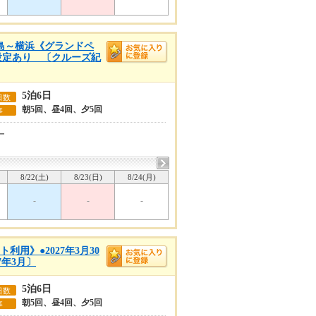
児島～横浜《グランドペ
ー設定あり 〔クルーズ紀
5泊6日
日数
朝5回、昼4回、夕5回
事
ー
8/22(土)
8/23(日)
8/24(月)
-
-
-
用》●2027年3月30
7年3月〕
5泊6日
日数
朝5回、昼4回、夕5回
事