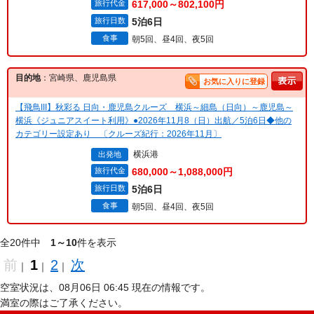
旅行代金
617,000～802,100円
旅行日数
5泊6日
食事
朝5回、昼4回、夜5回
目的地
：宮崎県、鹿児島県
お気に入りに登録
【飛鳥III】秋彩る 日向・鹿児島クルーズ 横浜～細島（日向）～鹿児島～
横浜《ジュニアスイート利用》●2026年11月8（日）出航／5泊6日◆他の
カテゴリー設定あり 〔クルーズ紀行：2026年11月〕
横浜港
出発地
旅行代金
680,000～1,088,000円
旅行日数
5泊6日
食事
朝5回、昼4回、夜5回
全20件中
1～10
件を表示
前
1
2
次
｜
｜
｜
空室状況は、08月06日 06:45 現在の情報です。
満室の際はご了承ください。