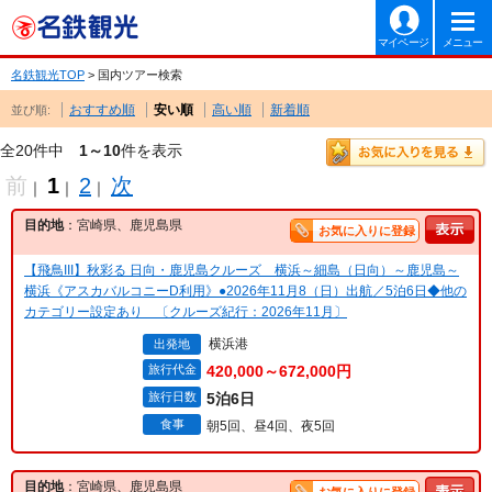
マイページ
メニュー
名鉄観光TOP
> 国内ツアー検索
おすすめ順
安い順
高い順
新着順
並び順:
全20件中
1～10
件を表示
前
1
2
次
｜
｜
｜
目的地
：宮崎県、鹿児島県
お気に入りに登録
【飛鳥III】秋彩る 日向・鹿児島クルーズ 横浜～細島（日向）～鹿児島～
横浜《アスカバルコニーD利用》●2026年11月8（日）出航／5泊6日◆他の
カテゴリー設定あり 〔クルーズ紀行：2026年11月〕
横浜港
出発地
旅行代金
420,000～672,000円
旅行日数
5泊6日
食事
朝5回、昼4回、夜5回
目的地
：宮崎県、鹿児島県