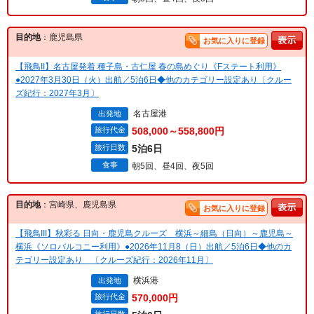
目的地
：鹿児島県
お気に入りに登録
【飛鳥II】名古屋発着 種子島・古仁屋 春の島めぐり《Fステート利用》
●2027年3月30日（火）出航／5泊6日◆他のカテゴリー設定あり〔クルー
ズ紀行：2027年3月〕
名古屋港
出発地
旅行代金
508,000～558,800円
旅行日数
5泊6日
食事
朝5回、昼4回、夜5回
目的地
：宮崎県、鹿児島県
お気に入りに登録
【飛鳥III】秋彩る 日向・鹿児島クルーズ 横浜～細島（日向）～鹿児島～
横浜《ソロバルコニー利用》●2026年11月8（日）出航／5泊6日◆他のカ
テゴリー設定あり 〔クルーズ紀行：2026年11月〕
横浜港
出発地
旅行代金
570,000円