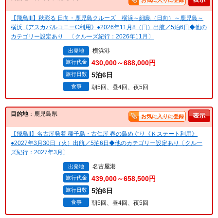
お気に入りに登録
【飛鳥III】秋彩る 日向・鹿児島クルーズ 横浜～細島（日向）～鹿児島～
横浜《アスカバルコニーC利用》●2026年11月8（日）出航／5泊6日◆他の
カテゴリー設定あり 〔クルーズ紀行：2026年11月〕
横浜港
出発地
旅行代金
430,000～688,000円
旅行日数
5泊6日
食事
朝5回、昼4回、夜5回
目的地
：鹿児島県
お気に入りに登録
【飛鳥II】名古屋発着 種子島・古仁屋 春の島めぐり《Ｋステート利用》
●2027年3月30日（火）出航／5泊6日◆他のカテゴリー設定あり〔クルー
ズ紀行：2027年3月〕
名古屋港
出発地
旅行代金
439,000～658,500円
旅行日数
5泊6日
食事
朝5回、昼4回、夜5回