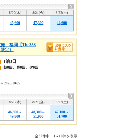
8/20(木)
8/21(金)
8/22(土)
45,600
47,300
44,600
 福岡【The358
目限定）
1泊3日
朝0回、昼0回、夕0回
1～2026/10/22
8/20(木)
8/21(金)
8/22(土)
46,800～
48,300～
47,100～
49,800
51,900
51,700
全57件中
1～10
件を表示