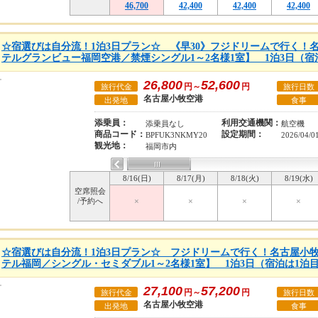
46,700
42,400
42,400
42,400
☆宿選びは自分流！1泊3日プラン☆ 《早30》フジドリームで行く！
テルグランビュー福岡空港／禁煙シングル1～2名様1室】 1泊3日（宿
26,800
52,600
円～
円
旅行代金
旅行日数
名古屋小牧空港
出発地
食事
添乗員：
利用交通機関：
添乗員なし
航空機
商品コード：
設定期間：
BPFUK3NKMY20
2026/04/0
観光地：
福岡市内
8/16(日)
8/17(月)
8/18(火)
8/19(水)
空席照会
/予約へ
×
×
×
×
☆宿選びは自分流！1泊3日プラン☆ フジドリームで行く！名古屋小
テル福岡／シングル・セミダブル1～2名様1室】 1泊3日（宿泊は1泊
27,100
57,200
円～
円
旅行代金
旅行日数
名古屋小牧空港
出発地
食事