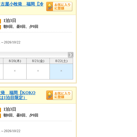
名古屋小牧発 福岡【冷
1泊3日
朝0回、昼0回、夕0回
1～2026/10/22
8/20(木)
8/21(金)
8/22(土)
×
×
×
発 福岡【KOKO
泊は1泊目限定）
1泊3日
朝0回、昼0回、夕0回
1～2026/10/22