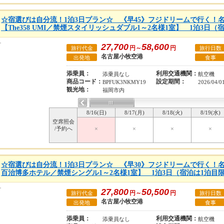
☆宿選びは自分流！1泊3日プラン☆ 《早45》フジドリームで行く！
【The358 UMI／禁煙スタイリッシュダブル1～2名様1室】 1泊3日
27,700
58,600
円～
円
旅行代金
旅行日数
名古屋小牧空港
出発地
食事
添乗員：
利用交通機関：
添乗員なし
航空機
商品コード：
設定期間：
BPFUK3NKMY19
2026/04/0
観光地：
福岡市内
8/16(日)
8/17(月)
8/18(火)
8/19(水)
空席照会
/予約へ
×
×
×
×
☆宿選びは自分流！1泊3日プラン☆ 《早30》フジドリームで行く！
百治博多ホテル／禁煙シングル1～2名様1室】 1泊3日（宿泊は1泊目
27,800
50,500
円～
円
旅行代金
旅行日数
名古屋小牧空港
出発地
食事
添乗員：
利用交通機関：
添乗員なし
航空機