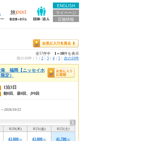
ENGLISH
マイページ
店舗情報
全57件中
1～10
件を表示
前の10件
｜
1
｜
2
｜
3
｜
4
｜
5
｜
次の10件
牧発 福岡【ニッセイホ
目限定）
1泊3日
朝0回、昼0回、夕0回
1～2026/10/22
8/20(木)
8/21(金)
8/22(土)
43,800～
43,800～
41,700～