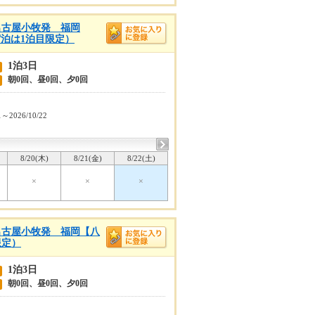
名古屋小牧発 福岡
（宿泊は1泊目限定）
1泊3日
朝0回、昼0回、夕0回
1～2026/10/22
8/20(木)
8/21(金)
8/22(土)
×
×
×
名古屋小牧発 福岡【八
限定）
1泊3日
朝0回、昼0回、夕0回