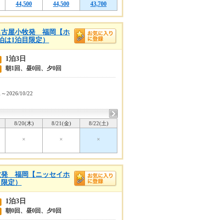
44,500
44,500
43,700
名古屋小牧発 福岡【ホ
泊は1泊目限定）
1泊3日
朝1回、昼0回、夕0回
1～2026/10/22
8/20(木)
8/21(金)
8/22(土)
×
×
×
牧発 福岡【ニッセイホ
目限定）
1泊3日
朝0回、昼0回、夕0回