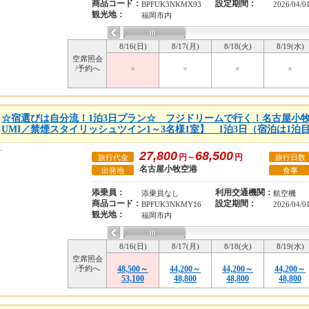
商品コード：
設定期間：
BPFUK3NKMX93
2026/04/0
観光地：
福岡市内
8/16(日)
8/17(月)
8/18(火)
8/19(水)
空席照会
/予約へ
×
×
×
×
☆宿選びは自分流！1泊3日プラン☆ フジドリームで行く！名古屋小牧発
UMI／禁煙スタイリッシュツイン1～3名様1室】 1泊3日（宿泊は1泊
27,800
68,500
円～
円
旅行代金
旅行日数
名古屋小牧空港
出発地
食事
添乗員：
利用交通機関：
添乗員なし
航空機
商品コード：
設定期間：
BPFUK3NKMY16
2026/04/0
観光地：
福岡市内
8/16(日)
8/17(月)
8/18(火)
8/19(水)
空席照会
/予約へ
48,500～
44,200～
44,200～
44,200～
53,100
48,800
48,800
48,800