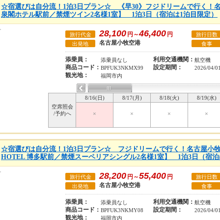
☆宿選びは自分流！1泊3日プラン☆ 《早30》フジドリームで行く！
泉閣ホテル駅前／禁煙ツイン2名様1室】 1泊3日（宿泊は1泊目限定）
28,100
46,400
円～
円
旅行代金
旅行日数
名古屋小牧空港
出発地
食事
添乗員：
利用交通機関：
添乗員なし
航空機
商品コード：
設定期間：
BPFUK3NKMX99
2026/04/0
観光地：
福岡市内
8/16(日)
8/17(月)
8/18(火)
8/19(水)
空席照会
/予約へ
×
×
×
×
☆宿選びは自分流！1泊3日プラン☆ フジドリームで行く！名古屋小牧
HOTEL 博多駅前／禁煙スーペリアシングル2名様1室】 1泊3日（宿
28,200
55,400
円～
円
旅行代金
旅行日数
名古屋小牧空港
出発地
食事
添乗員：
利用交通機関：
添乗員なし
航空機
商品コード：
設定期間：
BPFUK3NKMY08
2026/04/0
観光地：
福岡市内