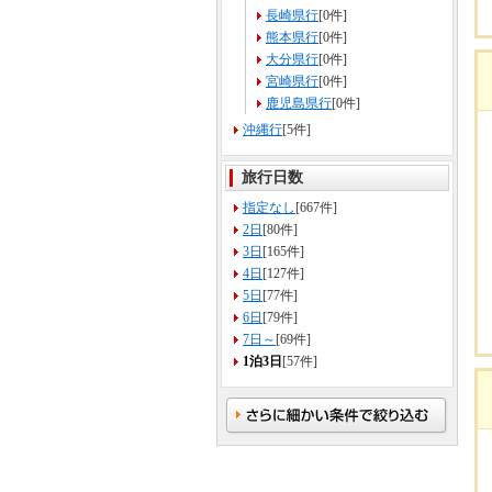
長崎県行
[0件]
熊本県行
[0件]
大分県行
[0件]
宮崎県行
[0件]
鹿児島県行
[0件]
沖縄行
[5件]
旅行日数
指定なし
[667件]
2日
[80件]
3日
[165件]
4日
[127件]
5日
[77件]
6日
[79件]
7日～
[69件]
1泊3日
[57件]