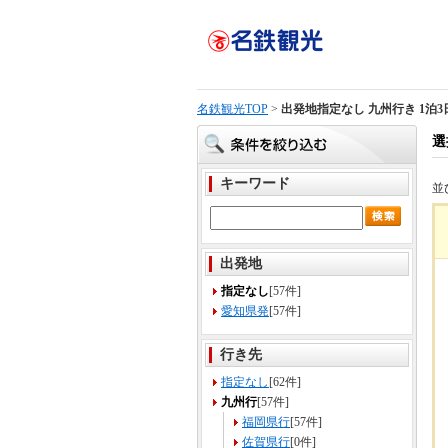
名鉄観光TOP
>
出発地指定なし 九州行き 1泊3
選
キーワード
並
出発地
指定なし
[57件]
愛知県発
[57件]
行き先
指定なし
[62件]
九州行
[57件]
福岡県行
[57件]
佐賀県行
[0件]