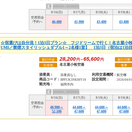
8/16(日)
8/17(月)
8/18(火)
8/19(水)
空席照会
/予約へ
46,400
41,900
43,400
43,400
☆宿選びは自分流！1泊3日プラン☆ フジドリームで行く！名古屋小牧発
UMI／禁煙スタイリッシュダブル1～2名様1室】 1泊3日（宿泊は1泊
28,200
65,600
円～
円
旅行代金
旅行日数
名古屋小牧空港
出発地
食事
添乗員：
利用交通機関：
添乗員なし
航空機
商品コード：
設定期間：
BPFUK3NKMY18
2026/04/0
観光地：
福岡市内
8/16(日)
8/17(月)
8/18(火)
8/19(水)
空席照会
/予約へ
48,900～
44,600～
44,600～
44,600～
52,100
47,600
47,600
47,600