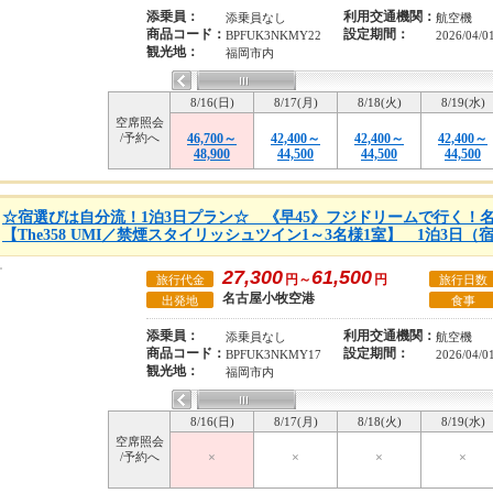
添乗員：
利用交通機関：
添乗員なし
航空機
商品コード：
設定期間：
BPFUK3NKMY22
2026/04/0
観光地：
福岡市内
8/16(日)
8/17(月)
8/18(火)
8/19(水)
空席照会
/予約へ
46,700～
42,400～
42,400～
42,400～
48,900
44,500
44,500
44,500
☆宿選びは自分流！1泊3日プラン☆ 《早45》フジドリームで行く！
【The358 UMI／禁煙スタイリッシュツイン1～3名様1室】 1泊3日
27,300
61,500
円～
円
旅行代金
旅行日数
名古屋小牧空港
出発地
食事
添乗員：
利用交通機関：
添乗員なし
航空機
商品コード：
設定期間：
BPFUK3NKMY17
2026/04/0
観光地：
福岡市内
8/16(日)
8/17(月)
8/18(火)
8/19(水)
空席照会
/予約へ
×
×
×
×