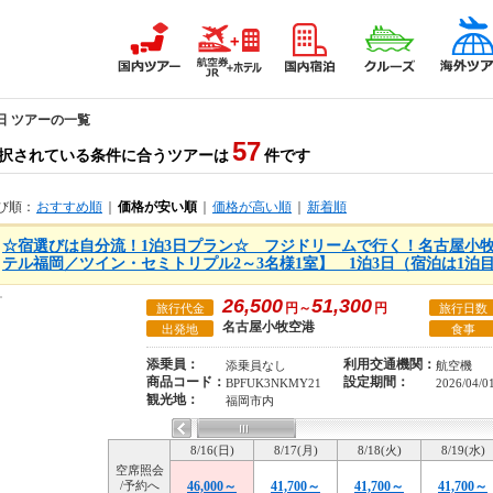
日 ツアーの一覧
57
択されている条件に合うツアーは
件です
び順：
おすすめ順
｜
価格が安い順
｜
価格が高い順
｜
新着順
☆宿選びは自分流！1泊3日プラン☆ フジドリームで行く！名古屋小
テル福岡／ツイン・セミトリプル2～3名様1室】 1泊3日（宿泊は1泊
26,500
51,300
円～
円
旅行代金
旅行日数
名古屋小牧空港
出発地
食事
添乗員：
利用交通機関：
添乗員なし
航空機
商品コード：
設定期間：
BPFUK3NKMY21
2026/04/0
観光地：
福岡市内
8/16(日)
8/17(月)
8/18(火)
8/19(水)
空席照会
/予約へ
46,000～
41,700～
41,700～
41,700～