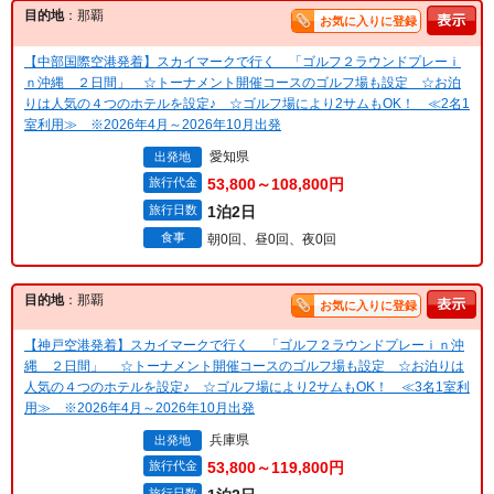
目的地
：那覇
お気に入りに登録
【中部国際空港発着】スカイマークで行く 「ゴルフ２ラウンドプレーｉ
ｎ沖縄 ２日間」 ☆トーナメント開催コースのゴルフ場も設定 ☆お泊
りは人気の４つのホテルを設定♪ ☆ゴルフ場により2サムもOK！ ≪2名1
室利用≫ ※2026年4月～2026年10月出発
愛知県
出発地
旅行代金
53,800～108,800円
旅行日数
1泊2日
食事
朝0回、昼0回、夜0回
目的地
：那覇
お気に入りに登録
【神戸空港発着】スカイマークで行く 「ゴルフ２ラウンドプレーｉｎ沖
縄 ２日間」 ☆トーナメント開催コースのゴルフ場も設定 ☆お泊りは
人気の４つのホテルを設定♪ ☆ゴルフ場により2サムもOK！ ≪3名1室利
用≫ ※2026年4月～2026年10月出発
兵庫県
出発地
旅行代金
53,800～119,800円
旅行日数