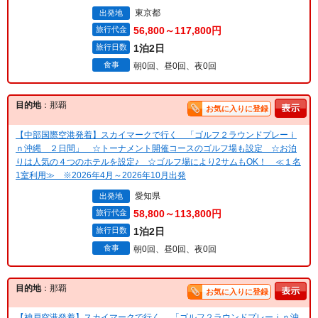
東京都
出発地
旅行代金
56,800～117,800円
旅行日数
1泊2日
食事
朝0回、昼0回、夜0回
目的地
：那覇
お気に入りに登録
【中部国際空港発着】スカイマークで行く 「ゴルフ２ラウンドプレーｉ
ｎ沖縄 ２日間」 ☆トーナメント開催コースのゴルフ場も設定 ☆お泊
りは人気の４つのホテルを設定♪ ☆ゴルフ場により2サムもOK！ ≪１名
1室利用≫ ※2026年4月～2026年10月出発
愛知県
出発地
旅行代金
58,800～113,800円
旅行日数
1泊2日
食事
朝0回、昼0回、夜0回
目的地
：那覇
お気に入りに登録
【神戸空港発着】スカイマークで行く 「ゴルフ２ラウンドプレーｉｎ沖