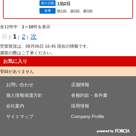
旅行日数
1泊2日
食事
朝1回、昼0回、夜0回
全12件中
1～10
件を表示
前
1
2
次
｜
｜
｜
空室状況は、08月06日 16:45 現在の情報です。
満室の際はご了承ください。
お気に入り
登録がありません
お問い合わせ
店舗情報
個人情報保護方針
各種約款・条件書
会社案内
採用情報
サイトマップ
Company Profile