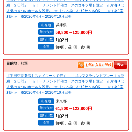
縄 ２日間」 ☆トーナメント開催コースのゴルフ場も設定 ☆お泊りは
人気の４つのホテルを設定♪ ☆ゴルフ場により2サムもOK！ ≪１名1室
利用≫ ※2026年4月～2026年10月出発
兵庫県
出発地
旅行代金
59,800～125,800円
旅行日数
1泊2日
食事
朝0回、昼0回、夜0回
目的地
：那覇
お気に入りに登録
【羽田空港発着】スカイマークで行く 「ゴルフ２ラウンドプレーｉｎ沖
縄 ２日間」 ☆トーナメント開催コースのゴルフ場も設定 ☆お泊りは
人気の４つのホテルを設定♪ ☆ゴルフ場により2サムもOK！ ≪１名1室
利用≫ ※2026年4月～2026年10月出発
東京都
出発地
旅行代金
61,800～122,800円
旅行日数
1泊2日
食事
朝0回、昼0回、夜0回