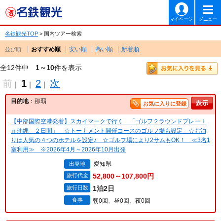
マイページ
メニュー
名鉄観光TOP
> 国内ツアー検索
おすすめ順
安い順
高い順
新着順
並び順:
全12件中
1～10
件を表示
前
1
2
次
｜
｜
｜
目的地
：那覇
お気に入りに登録
【中部国際空港発着】スカイマークで行く 「ゴルフ２ラウンドプレーｉ
ｎ沖縄 ２日間」 ☆トーナメント開催コースのゴルフ場も設定 ☆お泊
りは人気の４つのホテルを設定♪ ☆ゴルフ場により2サムもOK！ ≪3名1
室利用≫ ※2026年4月～2026年10月出発
愛知県
出発地
旅行代金
52,800～107,800円
旅行日数
1泊2日
食事
朝0回、昼0回、夜0回