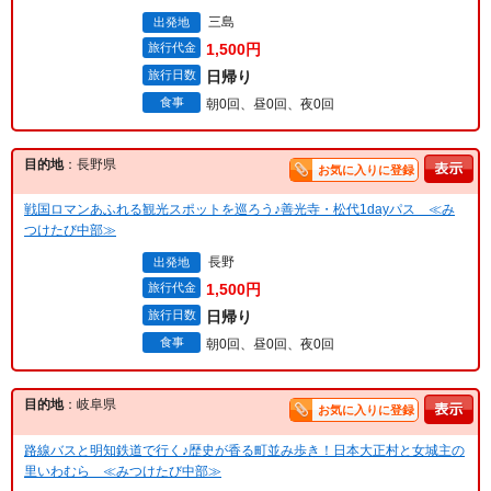
三島
出発地
旅行代金
1,500円
旅行日数
日帰り
食事
朝0回、昼0回、夜0回
目的地
：長野県
お気に入りに登録
戦国ロマンあふれる観光スポットを巡ろう♪善光寺・松代1dayパス ≪み
つけたび中部≫
長野
出発地
旅行代金
1,500円
旅行日数
日帰り
食事
朝0回、昼0回、夜0回
目的地
：岐阜県
お気に入りに登録
路線バスと明知鉄道で行く♪歴史が香る町並み歩き！日本大正村と女城主の
里いわむら ≪みつけたび中部≫