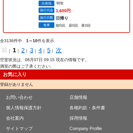
明智
出発地
旅行代金
1,600円
旅行日数
日帰り
食事
朝0回、昼0回、夜0回
全3136件中
1～10
件を表示
前
1
2
3
4
5
次
｜
｜
｜
｜
｜
｜
空室状況は、08月07日 09:15 現在の情報です。
満室の際はご了承ください。
お気に入り
登録がありません
お問い合わせ
店舗情報
個人情報保護方針
各種約款・条件書
会社案内
採用情報
サイトマップ
Company Profile