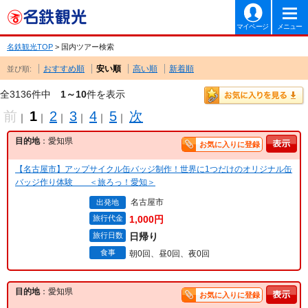
マイページ
メニュー
名鉄観光TOP
> 国内ツアー検索
おすすめ順
安い順
高い順
新着順
並び順:
全3136件中
1～10
件を表示
前
1
2
3
4
5
次
｜
｜
｜
｜
｜
｜
目的地
：愛知県
お気に入りに登録
【名古屋市】アップサイクル缶バッジ制作！世界に1つだけのオリジナル缶
バッジ作り体験 ＜旅ろっ！愛知＞
名古屋市
出発地
旅行代金
1,000円
旅行日数
日帰り
食事
朝0回、昼0回、夜0回
目的地
：愛知県
お気に入りに登録