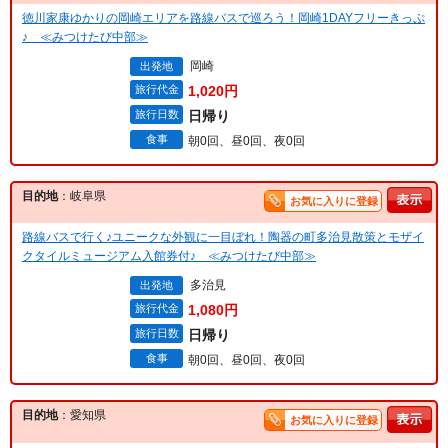
徳川家康ゆかりの岡崎エリアを路線バスで巡ろう！岡崎1DAYフリーきっぷ
♪ ≪みつけたび中部≫
岡崎
出発地
旅行代金
1,020円
旅行日数
日帰り
食事
朝0回、昼0回、夜0回
目的地
：岐阜県
お気に入りに登録
路線バスで行く♪ユニークな外観に一目ぼれ！陶器の町多治見散策とモザイ
クタイルミュージアム入館券付♪ ≪みつけたび中部≫
多治見
出発地
旅行代金
1,080円
旅行日数
日帰り
食事
朝0回、昼0回、夜0回
目的地
：愛知県
お気に入りに登録