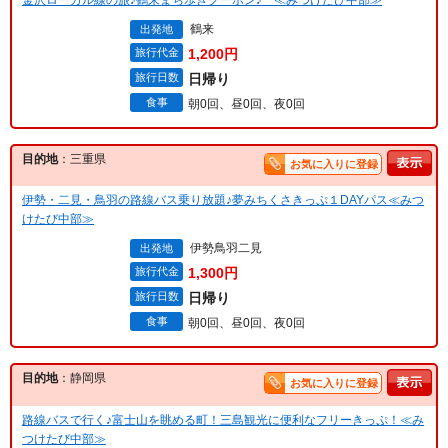
鶴来
出発地
旅行代金
1,200円
旅行日数
日帰り
食事
朝0回、昼0回、夜0回
目的地
：三重県
お気に入りに登録
伊勢・二見・鳥羽の路線バス乗り放題♪夢みちくさきっぷ１DAYパス≪みつ
けたび中部≫
伊勢鳥羽二見
出発地
旅行代金
1,300円
旅行日数
日帰り
食事
朝0回、昼0回、夜0回
目的地
：静岡県
お気に入りに登録
路線バスで行く♪富士山を眺める町！三島観光に便利なフリーきっぷ！≪み
つけたび中部≫