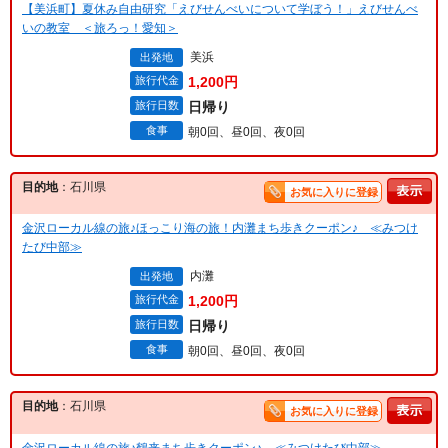
【美浜町】夏休み自由研究「えびせんべいについて学ぼう！」えびせんべ
いの教室 ＜旅ろっ！愛知＞
美浜
出発地
旅行代金
1,200円
旅行日数
日帰り
食事
朝0回、昼0回、夜0回
目的地
：石川県
お気に入りに登録
金沢ローカル線の旅♪ほっこり海の旅！内灘まち歩きクーポン♪ ≪みつけ
たび中部≫
内灘
出発地
旅行代金
1,200円
旅行日数
日帰り
食事
朝0回、昼0回、夜0回
目的地
：石川県
お気に入りに登録
金沢ローカル線の旅♪鶴来まち歩きクーポン♪ ≪みつけたび中部≫