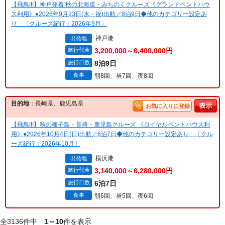
【飛鳥III】神戸発着 秋の北海道・みちのくクルーズ《グランドペントハウ
ス利用》●2026年9月23日(水・祝)出航／8泊9日◆他のカテゴリー設定あ
り 〔クルーズ紀行：2026年9月〕
神戸港
出発地
旅行代金
3,200,000～6,400,000円
旅行日数
8泊9日
食事
朝8回、昼7回、夜8回
目的地
：長崎県、鹿児島県
お気に入りに登録
【飛鳥III】秋の種子島・長崎・鹿児島クルーズ 《ロイヤルペントハウス利
用》●2026年10月4日(日)出航／6泊7日◆他のカテゴリー設定あり 〔クル
ーズ紀行：2026年10月〕
横浜港
出発地
旅行代金
3,140,000～6,280,000円
旅行日数
6泊7日
食事
朝6回、昼5回、夜6回
全3136件中
1～10
件を表示