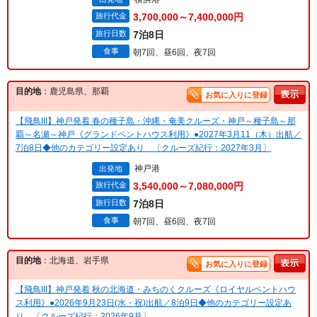
旅行代金
3,700,000～7,400,000円
旅行日数
7泊8日
食事
朝7回、昼6回、夜7回
目的地
：鹿児島県、那覇
お気に入りに登録
【飛鳥III】神戸発着 春の種子島・沖縄・奄美クルーズ・神戸～種子島～那
覇～名瀬～神戸《グランドペントハウス利用》●2027年3月11（木）出航／
7泊8日◆他のカテゴリー設定あり 〔クルーズ紀行：2027年3月〕
神戸港
出発地
旅行代金
3,540,000～7,080,000円
旅行日数
7泊8日
食事
朝7回、昼6回、夜7回
目的地
：北海道、岩手県
お気に入りに登録
【飛鳥III】神戸発着 秋の北海道・みちのくクルーズ《ロイヤルペントハウ
ス利用》●2026年9月23日(水・祝)出航／8泊9日◆他のカテゴリー設定あ
り 〔クルーズ紀行：2026年9月〕