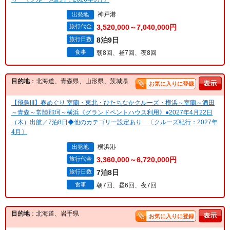
神戸港
出発地
旅行代金
3,520,000～7,040,000円
旅行日数
8泊9日
食事
朝8回、昼7回、夜8回
目的地
：北海道、青森県、山形県、茨城県
お気に入りに登録
【飛鳥III】春めぐり 室蘭・東北・ひたちなかクルーズ・横浜～室蘭～酒田
～青森～常陸那珂～横浜《グランドペントハウス利用》●2027年4月22日
（木）出航／7泊8日◆他のカテゴリー設定あり 〔クルーズ紀行：2027年
4月〕
横浜港
出発地
旅行代金
3,360,000～6,720,000円
旅行日数
7泊8日
食事
朝7回、昼6回、夜7回
目的地
：北海道、岩手県
お気に入りに登録