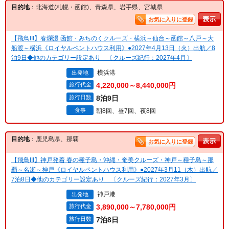
目的地
：北海道(札幌・函館)、青森県、岩手県、宮城県
お気に入りに登録
【飛鳥III】春爛漫 函館・みちのくクルーズ・横浜～仙台～函館～八戸～大
船渡～横浜《ロイヤルペントハウス利用》●2027年4月13日（火）出航／8
泊9日◆他のカテゴリー設定あり 〔クルーズ紀行：2027年4月〕
横浜港
出発地
旅行代金
4,220,000～8,440,000円
旅行日数
8泊9日
食事
朝8回、昼7回、夜8回
目的地
：鹿児島県、那覇
お気に入りに登録
【飛鳥III】神戸発着 春の種子島・沖縄・奄美クルーズ・神戸～種子島～那
覇～名瀬～神戸《ロイヤルペントハウス利用》●2027年3月11（木）出航／
7泊8日◆他のカテゴリー設定あり 〔クルーズ紀行：2027年3月〕
神戸港
出発地
旅行代金
3,890,000～7,780,000円
旅行日数
7泊8日