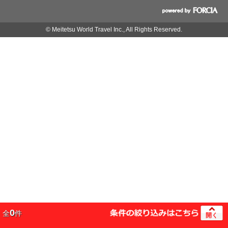
© Meitetsu World Travel Inc., All Rights Reserved.
0
全
件
開く