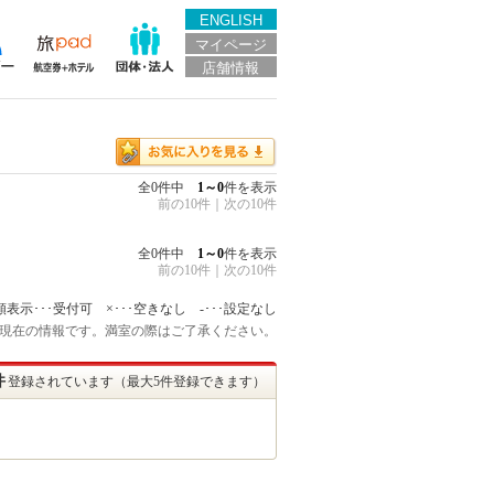
ENGLISH
マイページ
店舗情報
全0件中
1～0
件を表示
前の10件
｜
次の10件
全0件中
1～0
件を表示
前の10件
｜
次の10件
額表示･･･受付可 ×･･･空きなし -･･･設定なし
:45 現在の情報です。満室の際はご了承ください。
件
登録されています（最大5件登録できます）