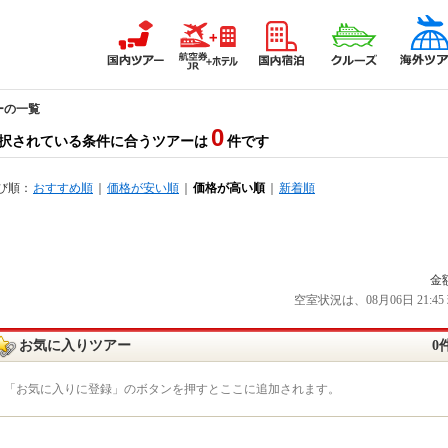
ーの一覧
0
択されている条件に合うツアーは
件です
び順：
おすすめ順
｜
価格が安い順
｜
価格が高い順
｜
新着順
金
空室状況は、08月06日 21
お気に入りツアー
0
「お気に入りに登録」のボタンを押すとここに追加されます。