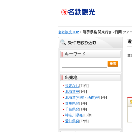
名鉄観光TOP
>
岩手県発 関東行き 2日間 ツア
選
キーワード
並
出発地
指定なし
[41件]
北海道発
[1件]
北海道(札幌・函館)発
[1件]
群馬県発
[1件]
千葉県発
[1件]
神奈川県発
[13件]
愛知県発
[22件]