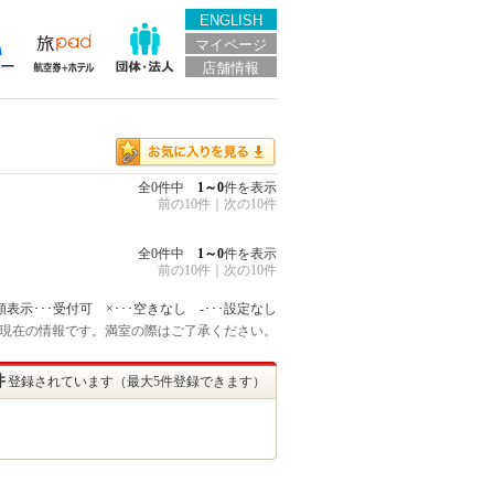
ENGLISH
マイページ
店舗情報
全0件中
1～0
件を表示
前の10件
｜
次の10件
全0件中
1～0
件を表示
前の10件
｜
次の10件
額表示･･･受付可 ×･･･空きなし -･･･設定なし
:15 現在の情報です。満室の際はご了承ください。
件
登録されています（最大5件登録できます）