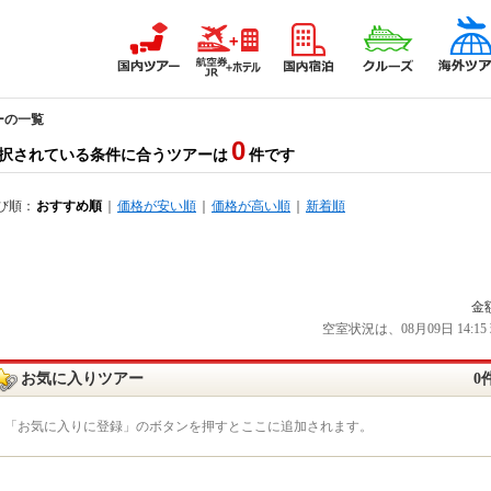
ーの一覧
0
択されている条件に合うツアーは
件です
び順：
おすすめ順
｜
価格が安い順
｜
価格が高い順
｜
新着順
金
空室状況は、08月09日 14
お気に入りツアー
0
「お気に入りに登録」のボタンを押すとここに追加されます。