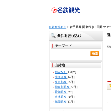
名鉄観光TOP
>
岩手県発 関東行き 3日間 ツア
選
キーワード
並
出発地
指定なし
[131件]
北海道発
[14件]
東京都発
[25件]
神奈川県発
[52件]
愛知県発
[3件]
兵庫県発
[20件]
福岡県発
[13件]