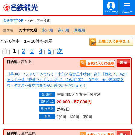
マイページ
メニュー
名鉄観光TOP
> 国内ツアー検索
おすすめ順
安い順
高い順
新着順
並び順:
全948件中
1～10
件を表示
前
1
2
3
4
5
次
｜
｜
｜
｜
｜
｜
目的地
：高知県
お気に入りに登録
《早30》フジドリームで行く！中部／名古屋小牧発 高知【西鉄イン高知
はりまや橋／禁煙ワイドシングル1～2名様1室】 3日間 ★中部国際空
港・名古屋小牧空港発着がお選びいただけます！
中部国際／名古屋小牧空港
出発地
旅行代金
29,000～57,600円
旅行日数
2泊3日
食事
朝0回、昼0回、夜0回
目的地
：鹿児島県