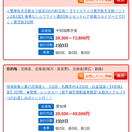
お気に入りに登録
☆繁華街天文館まで徒歩3分の好立地！【マイステイズ鹿児島天文館／ツイ
ン2名1室】食事なし☆フライト選択OK☆セントレア発着スカイマークで行
く！鹿児島3日間
中部国際空港
出発地
旅行代金
29,300～71,800円
旅行日数
2泊3日
食事
朝0回、昼0回、夜0回
目的地
：北海道、北海道(旭川・富良野)、北海道(帯広・釧路)
お気に入りに登録
現地発着☆夏の北海道☆ 1泊目：札幌市内＆2泊目：白金温泉♪【4名様1
室】3日間 ★禁煙・レンタカー（新千歳空港配返車限定)＆観光とグルメ3
つのお楽しみポイント付！！
愛知県
出発地
旅行代金
29,500～43,000円
旅行日数
2泊3日
食事
朝2回、昼0回、夜1回