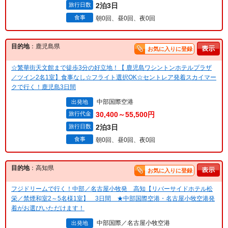
旅行日数
2泊3日
食事
朝0回、昼0回、夜0回
目的地
：鹿児島県
お気に入りに登録
☆繁華街天文館まで徒歩3分の好立地！【 鹿児島ワシントンホテルプラザ
／ツイン2名1室】食事なし☆フライト選択OK☆セントレア発着スカイマー
クで行く！鹿児島3日間
中部国際空港
出発地
旅行代金
30,400～55,500円
旅行日数
2泊3日
食事
朝0回、昼0回、夜0回
目的地
：高知県
お気に入りに登録
フジドリームで行く！中部／名古屋小牧発 高知【リバーサイドホテル松
栄／禁煙和室2～5名様1室】 3日間 ★中部国際空港・名古屋小牧空港発
着がお選びいただけます！
中部国際／名古屋小牧空港
出発地