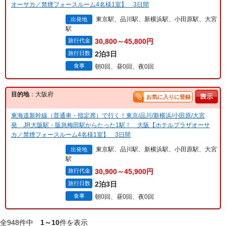
オーサカ／禁煙フォースルーム4名様1室】 3日間
東京駅、品川駅、新横浜駅、小田原駅、大宮
出発地
駅
旅行代金
30,800～45,800円
旅行日数
2泊3日
食事
朝0回、昼0回、夜0回
目的地
：大阪府
お気に入りに登録
東海道新幹線（普通車・指定席）で行く！東京/品川/新横浜/小田原/大宮
発 JR大阪駅・阪急梅田駅からたった1駅！ 大阪【ホテルプラザオーサ
カ／禁煙フォースルーム4名様1室】 3日間
東京駅、品川駅、新横浜駅、小田原駅、大宮
出発地
駅
旅行代金
30,900～45,900円
旅行日数
2泊3日
食事
朝0回、昼0回、夜0回
全948件中
1～10
件を表示