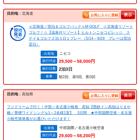
目的地
：北海道
お気に入りに登録
≪北海道／宿泊＆ゴルフパック≫M-GOLF ☆北海道リゾート
ゴルフ！☆【温泉付リゾート】ヒルトンニセコビレッジ ス
テイ＆ゴルフ２泊３日１プレー （5/14～9/29 プレーは宿泊
翌日）
ニセコ
出発地
旅行代金
29,500～58,000円
旅行日数
2泊3日
食事
朝2回、昼0回、夜0回
目的地
：高知県
お気に入りに登録
フジドリームで行く！中部／名古屋小牧発 高知【西鉄イン高知はりまや
橋／禁煙ワイドシングル1～2名様1室】 3日間 ★中部国際空港・名古屋
小牧空港発着がお選びいただけます！
中部国際／名古屋小牧空港
出発地
旅行代金
29,600～58,200円