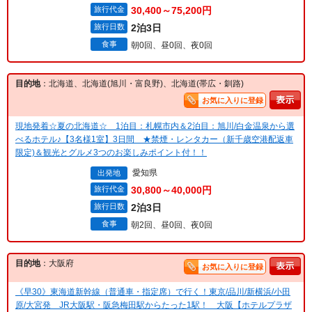
旅行代金
30,400～75,200円
旅行日数
2泊3日
食事
朝0回、昼0回、夜0回
目的地
：北海道、北海道(旭川・富良野)、北海道(帯広・釧路)
お気に入りに登録
現地発着☆夏の北海道☆ 1泊目：札幌市内＆2泊目：旭川/白金温泉から選
べるホテル♪【3名様1室】3日間 ★禁煙・レンタカー（新千歳空港配返車
限定)＆観光とグルメ3つのお楽しみポイント付！！
愛知県
出発地
旅行代金
30,800～40,000円
旅行日数
2泊3日
食事
朝2回、昼0回、夜0回
目的地
：大阪府
お気に入りに登録
《早30》東海道新幹線（普通車・指定席）で行く！東京/品川/新横浜/小田
原/大宮発 JR大阪駅・阪急梅田駅からたった1駅！ 大阪【ホテルプラザ