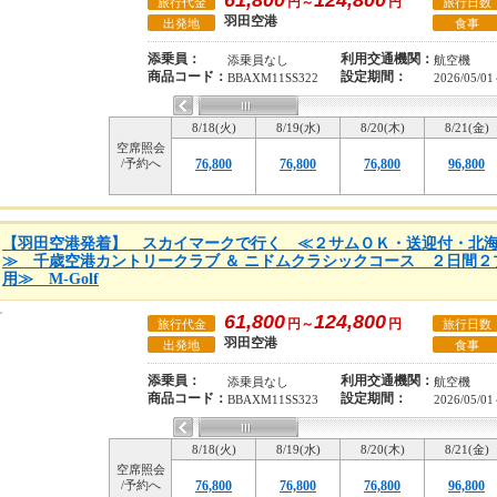
61,800
124,800
円～
円
旅行代金
旅行日数
羽田空港
出発地
食事
添乗員：
利用交通機関：
添乗員なし
航空機
商品コード：
設定期間：
BBAXM11SS322
2026/05/01
8/18(火)
8/19(水)
8/20(木)
8/21(金)
空席照会
/予約へ
76,800
76,800
76,800
96,800
【羽田空港発着】 スカイマークで行く ≪２サムＯＫ・送迎付・北
≫ 千歳空港カントリークラブ ＆ ニドムクラシックコース ２日間
用≫ M-Golf
61,800
124,800
円～
円
旅行代金
旅行日数
羽田空港
出発地
食事
添乗員：
利用交通機関：
添乗員なし
航空機
商品コード：
設定期間：
BBAXM11SS323
2026/05/01
8/18(火)
8/19(水)
8/20(木)
8/21(金)
空席照会
/予約へ
76,800
76,800
76,800
96,800