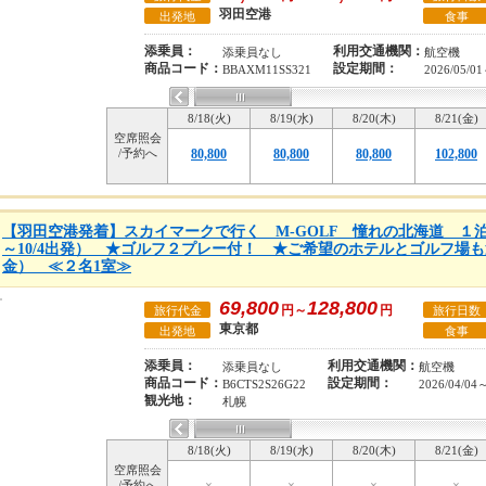
羽田空港
出発地
食事
添乗員：
利用交通機関：
添乗員なし
航空機
商品コード：
設定期間：
BBAXM11SS321
2026/05/01
8/18(火)
8/19(水)
8/20(木)
8/21(金)
空席照会
/予約へ
80,800
80,800
80,800
102,800
【羽田空港発着】スカイマークで行く M-GOLF 憧れの北海道 １泊
～10/4出発） ★ゴルフ２プレー付！ ★ご希望のホテルとゴルフ場
金） ≪２名1室≫
69,800
128,800
円～
円
旅行代金
旅行日数
東京都
出発地
食事
添乗員：
利用交通機関：
添乗員なし
航空機
商品コード：
設定期間：
B6CTS2S26G22
2026/04/04
観光地：
札幌
8/18(火)
8/19(水)
8/20(木)
8/21(金)
空席照会
/予約へ