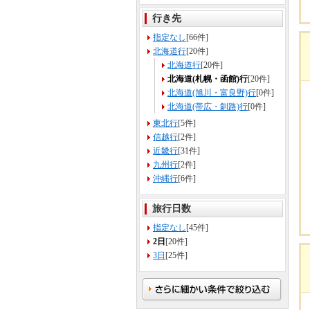
行き先
指定なし
[66件]
北海道行
[20件]
北海道行
[20件]
北海道(札幌・函館)行
[20件]
北海道(旭川・富良野)行
[0件]
北海道(帯広・釧路)行
[0件]
東北行
[5件]
信越行
[2件]
近畿行
[31件]
九州行
[2件]
沖縄行
[6件]
旅行日数
指定なし
[45件]
2日
[20件]
3日
[25件]