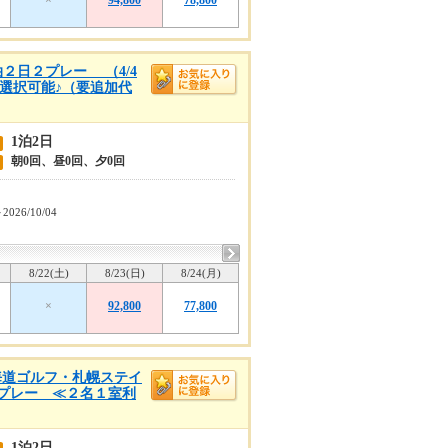
×
94,800
78,800
２日２プレー （4/4
も選択可能♪（要追加代
1泊2日
朝0回、昼0回、夕0回
～2026/10/04
8/22(土)
8/23(日)
8/24(月)
×
92,800
77,800
海道ゴルフ・札幌ステイ
２プレー ≪２名１室利
1泊2日