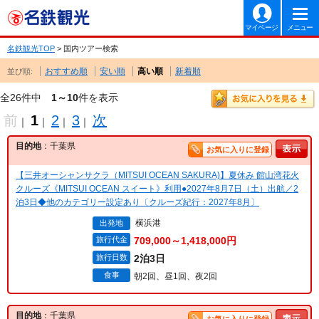
マイページ
メニュー
名鉄観光TOP
> 国内ツアー検索
おすすめ順
安い順
高い順
新着順
並び順:
全26件中
1～10
件を表示
前
1
2
3
次
｜
｜
｜
｜
目的地
：千葉県
お気に入りに登録
【三井オーシャンサクラ（MITSUI OCEAN SAKURA)】夏休み 館山湾花火
クルーズ《MITSUI OCEAN スイート》利用●2027年8月7日（土）出航／2
泊3日◆他のカテゴリー設定あり〔クルーズ紀行：2027年8月〕
横浜港
出発地
旅行代金
709,000～1,418,000円
旅行日数
2泊3日
食事
朝2回、昼1回、夜2回
目的地
：千葉県