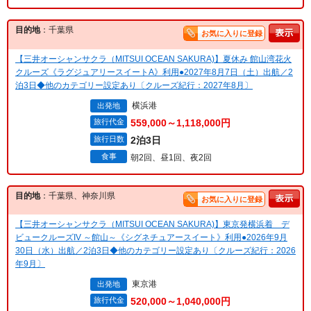
目的地
：千葉県
お気に入りに登録
【三井オーシャンサクラ（MITSUI OCEAN SAKURA)】夏休み 館山湾花火
クルーズ《ラグジュアリースイートA》利用●2027年8月7日（土）出航／2
泊3日◆他のカテゴリー設定あり〔クルーズ紀行：2027年8月〕
横浜港
出発地
旅行代金
559,000～1,118,000円
旅行日数
2泊3日
食事
朝2回、昼1回、夜2回
目的地
：千葉県、神奈川県
お気に入りに登録
【三井オーシャンサクラ（MITSUI OCEAN SAKURA)】東京発横浜着 デ
ビュークルーズIV ～館山～《シグネチュアースイート》利用●2026年9月
30日（水）出航／2泊3日◆他のカテゴリー設定あり〔クルーズ紀行：2026
年9月〕
東京港
出発地
旅行代金
520,000～1,040,000円