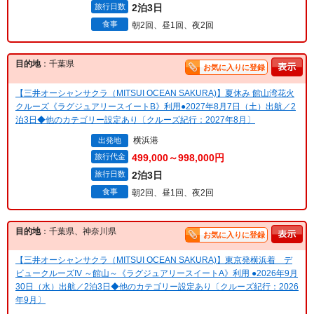
旅行日数
2泊3日
食事
朝2回、昼1回、夜2回
目的地
：千葉県
お気に入りに登録
【三井オーシャンサクラ（MITSUI OCEAN SAKURA)】夏休み 館山湾花火
クルーズ《ラグジュアリースイートB》利用●2027年8月7日（土）出航／2
泊3日◆他のカテゴリー設定あり〔クルーズ紀行：2027年8月〕
横浜港
出発地
旅行代金
499,000～998,000円
旅行日数
2泊3日
食事
朝2回、昼1回、夜2回
目的地
：千葉県、神奈川県
お気に入りに登録
【三井オーシャンサクラ（MITSUI OCEAN SAKURA)】東京発横浜着 デ
ビュークルーズIV ～館山～《ラグジュアリースイートA》利用 ●2026年9月
30日（水）出航／2泊3日◆他のカテゴリー設定あり〔クルーズ紀行：2026
年9月〕