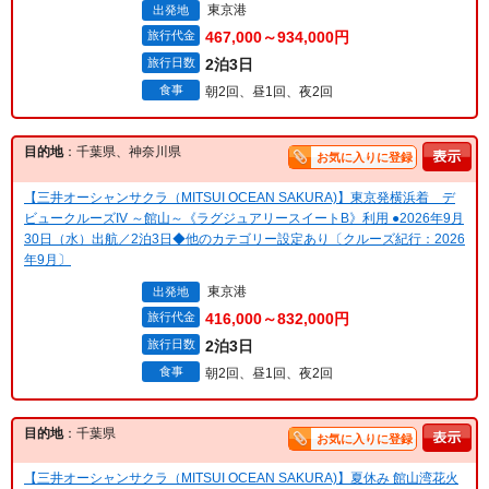
東京港
出発地
旅行代金
467,000～934,000円
旅行日数
2泊3日
食事
朝2回、昼1回、夜2回
目的地
：千葉県、神奈川県
お気に入りに登録
【三井オーシャンサクラ（MITSUI OCEAN SAKURA)】東京発横浜着 デ
ビュークルーズIV ～館山～《ラグジュアリースイートB》利用 ●2026年9月
30日（水）出航／2泊3日◆他のカテゴリー設定あり〔クルーズ紀行：2026
年9月〕
東京港
出発地
旅行代金
416,000～832,000円
旅行日数
2泊3日
食事
朝2回、昼1回、夜2回
目的地
：千葉県
お気に入りに登録
【三井オーシャンサクラ（MITSUI OCEAN SAKURA)】夏休み 館山湾花火