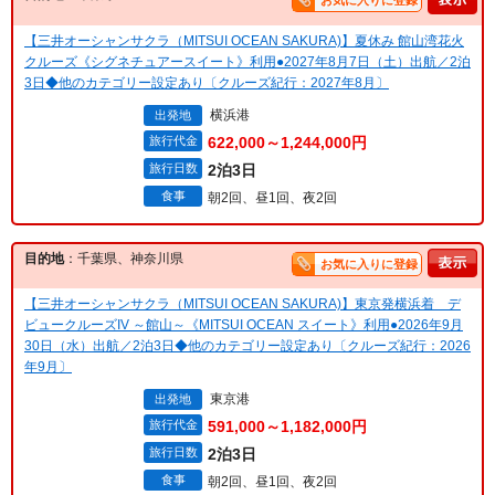
お気に入りに登録
【三井オーシャンサクラ（MITSUI OCEAN SAKURA)】夏休み 館山湾花火
クルーズ《シグネチュアースイート》利用●2027年8月7日（土）出航／2泊
3日◆他のカテゴリー設定あり〔クルーズ紀行：2027年8月〕
横浜港
出発地
旅行代金
622,000～1,244,000円
旅行日数
2泊3日
食事
朝2回、昼1回、夜2回
目的地
：千葉県、神奈川県
お気に入りに登録
【三井オーシャンサクラ（MITSUI OCEAN SAKURA)】東京発横浜着 デ
ビュークルーズIV ～館山～《MITSUI OCEAN スイート》利用●2026年9月
30日（水）出航／2泊3日◆他のカテゴリー設定あり〔クルーズ紀行：2026
年9月〕
東京港
出発地
旅行代金
591,000～1,182,000円
旅行日数
2泊3日
食事
朝2回、昼1回、夜2回