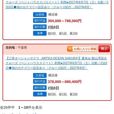
クルーズ《ペントハウススパスイート》利用●2027年8月7日（土）出航／2
泊3日◆他のカテゴリー設定あり〔クルーズ紀行：2027年8月〕
横浜港
出発地
旅行代金
394,000～788,000円
旅行日数
2泊3日
食事
朝2回、昼1回、夜2回
目的地
：千葉県
お気に入りに登録
【三井オーシャンサクラ（MITSUI OCEAN SAKURA)】夏休み 館山湾花火
クルーズ《ペントハウススイート》利用●2027年8月7日（土）出航／2泊3
日◆他のカテゴリー設定あり〔クルーズ紀行：2027年8月〕
横浜港
出発地
旅行代金
378,000～680,400円
旅行日数
2泊3日
食事
朝2回、昼1回、夜2回
全26件中
1～10
件を表示