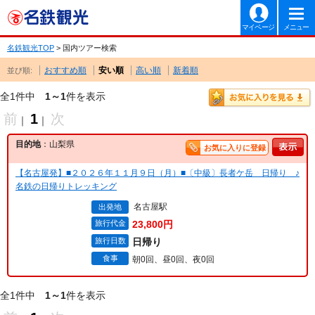
マイページ
メニュー
名鉄観光TOP
> 国内ツアー検索
おすすめ順
安い順
高い順
新着順
並び順:
全1件中
1～1
件を表示
前
1
次
｜
｜
目的地
：山梨県
お気に入りに登録
【名古屋発】■２０２６年１１月９日（月）■〔中級〕長者ケ岳 日帰り ♪
名鉄の日帰りトレッキング
名古屋駅
出発地
旅行代金
23,800円
旅行日数
日帰り
食事
朝0回、昼0回、夜0回
全1件中
1～1
件を表示