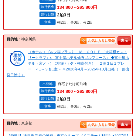
旅行代金
134,800～265,800円
旅行日数
2泊3日
食事
朝2回、昼0回、夜2回
目的地
：神奈川県
お気に入りに登録
《ホテル＋ゴルフ場プラン》 Ｍ－ＧＯＬＦ 「大箱根カント
リークラブ」x「富士屋ホテル仙石ゴルフコース」 ◆富士屋ホ
テル（宮ノ下）に宿泊♪（夕・朝食付き） ２泊３日２プレ
ー ＜1～３名1室＞ ※2026年4月～2026年10月出発（一部出
発日除く）
自宅または前泊地
出発地
旅行代金
134,800～265,800円
旅行日数
2泊3日
食事
朝2回、昼0回、夜2回
目的地
：東京都
お気に入りに登録
【飛鳥II】神戸発 新春の神戸・東京クルーズ 《Ｋステート利用》●2027年1