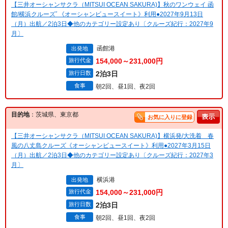
【三井オーシャンサクラ（MITSUI OCEAN SAKURA)】秋のワンウェイ 函
館/横浜クルーズﾞ《オーシャンビュースイート》利用●2027年9月13日
（月）出航／2泊3日◆他のカテゴリー設定あり〔クルーズ紀行：2027年9
月〕
函館港
出発地
旅行代金
154,000～231,000円
旅行日数
2泊3日
食事
朝2回、昼1回、夜2回
目的地
：茨城県、東京都
お気に入りに登録
【三井オーシャンサクラ（MITSUI OCEAN SAKURA)】横浜発/大洗着 春
風の八丈島クルーズ《オーシャンビュースイート》利用●2027年3月15日
（月）出航／2泊3日◆他のカテゴリー設定あり〔クルーズ紀行：2027年3
月〕
横浜港
出発地
旅行代金
154,000～231,000円
旅行日数
2泊3日
食事
朝2回、昼1回、夜2回