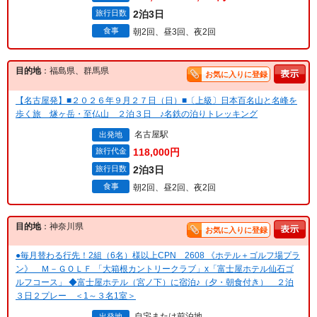
旅行日数
2泊3日
食事
朝2回、昼3回、夜2回
目的地
：福島県、群馬県
お気に入りに登録
【名古屋発】■２０２６年９月２７日（日）■〔上級〕日本百名山と名峰を
歩く旅 燧ヶ岳・至仏山 ２泊３日 ♪名鉄の泊りトレッキング
名古屋駅
出発地
旅行代金
118,000円
旅行日数
2泊3日
食事
朝2回、昼2回、夜2回
目的地
：神奈川県
お気に入りに登録
●毎月替わる行先！2組（6名）様以上CPN 2608 《ホテル＋ゴルフ場プラ
ン》 Ｍ－ＧＯＬＦ 「大箱根カントリークラブ」x「富士屋ホテル仙石ゴ
ルフコース」 ◆富士屋ホテル（宮ノ下）に宿泊♪（夕・朝食付き） ２泊
３日２プレー ＜1～３名1室＞
自宅または前泊地
出発地