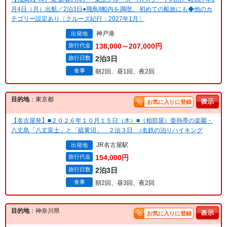
月4日（月）出航／2泊3日●飛鳥II船内を満喫。 初めての船旅にも◆他のカ
テゴリー設定あり〔クルーズ紀行：2027年1月〕
神戸港
出発地
旅行代金
138,000～207,000円
旅行日数
2泊3日
食事
朝2回、昼1回、夜2回
目的地
：東京都
お気に入りに登録
【名古屋発】■２０２６年１０月１５日（木）■（相部屋）亜熱帯の楽園・
八丈島「八丈富士」と「硫黄沼」 ２泊３日 ♪名鉄の泊りハイキング
JR名古屋駅
出発地
旅行代金
154,000円
旅行日数
2泊3日
食事
朝2回、昼3回、夜2回
目的地
：神奈川県
お気に入りに登録