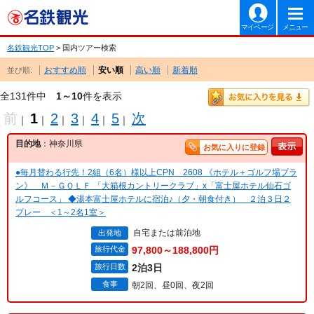
マイページ
メニュー
名鉄観光TOP
> 国内ツアー検索
おすすめ順
安い順
高い順
新着順
並び順:
全131件中
1～10
件を表示
前
1
2
3
4
5
次
｜
｜
｜
｜
｜
｜
目的地
：神奈川県
お気に入りに登録
●毎月替わる行先！2組（6名）様以上CPN 2608 《ホテル＋ゴルフ場プラ
ン》 Ｍ－ＧＯＬＦ 「大箱根カントリークラブ」x「富士屋ホテル仙石ゴ
ルフコース」 ◆湯本富士屋ホテルに宿泊♪（夕・朝食付き） ２泊３日２
プレー ＜1～2名1室＞
自宅または前泊地
出発地
旅行代金
97,800～188,800円
旅行日数
2泊3日
食事
朝2回、昼0回、夜2回