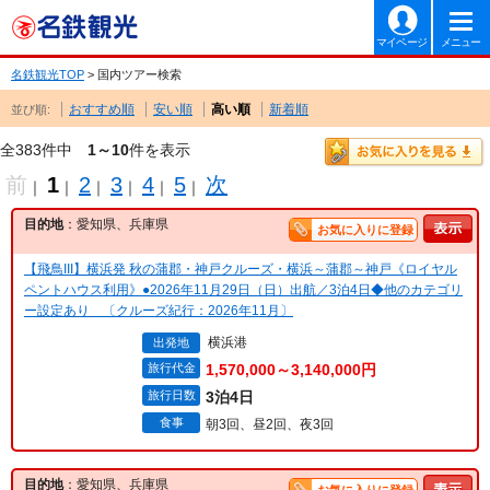
マイページ
メニュー
名鉄観光TOP
> 国内ツアー検索
おすすめ順
安い順
高い順
新着順
並び順:
全383件中
1～10
件を表示
前
1
2
3
4
5
次
｜
｜
｜
｜
｜
｜
目的地
：愛知県、兵庫県
お気に入りに登録
【飛鳥III】横浜発 秋の蒲郡・神戸クルーズ・横浜～蒲郡～神戸《ロイヤル
ペントハウス利用》●2026年11月29日（日）出航／3泊4日◆他のカテゴリ
ー設定あり 〔クルーズ紀行：2026年11月〕
横浜港
出発地
旅行代金
1,570,000～3,140,000円
旅行日数
3泊4日
食事
朝3回、昼2回、夜3回
目的地
：愛知県、兵庫県