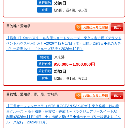
旅行日数
5泊6日
食事
朝5回、昼4回、夜5回
目的地
：愛知県
お気に入りに登録
【飛鳥III】Xmas 東京・名古屋ショートクルーズ・東京～名古屋《グランド
ペントハウス利用》用》●2026年12月17日（木）出航／2泊3日◆他のカテ
ゴリー設定あり 〔クルーズ紀行：2026年12月〕
東京港
出発地
旅行代金
950,000～1,900,000円
旅行日数
2泊3日
食事
朝2回、昼1回、夜2回
目的地
：愛知県、香川県、宮崎県
お気に入りに登録
【三井オーシャンサクラ（MITSUI OCEAN SAKURA)】東京発着 秋の絶
景クルーズ ～高千穂峡・寒霞渓・香嵐渓～《ラグジュアリースイートA》
利用●2026年11月14日（土）出航／5泊6日◆他のカテゴリー設定あり〔ク
ルーズ紀行：2026年11月〕