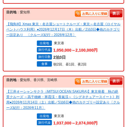
目的地
：愛知県
お気に入りに登録
【飛鳥III】Xmas 東京・名古屋ショートクルーズ・東京～名古屋《ロイヤル
ペントハウス利用》●2026年12月17日（木）出航／2泊3日◆他のカテゴリ
ー設定あり 〔クルーズ紀行：2026年12月〕
東京港
出発地
旅行代金
1,050,000～2,100,000円
旅行日数
2泊3日
食事
朝2回、昼1回、夜2回
目的地
：愛知県、香川県、宮崎県
お気に入りに登録
【三井オーシャンサクラ（MITSUI OCEAN SAKURA)】東京発着 秋の絶
景クルーズ ～高千穂峡・寒霞渓・香嵐渓～《シグネチュアースイート》利
用●2026年11月14日（土）出航／5泊6日◆他のカテゴリー設定あり〔クル
ーズ紀行：2026年11月〕
東京港
出発地
旅行代金
1,037,000～2,074,000円