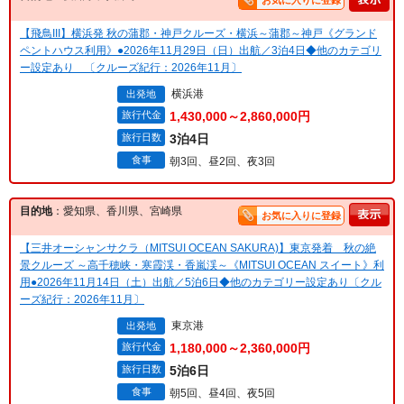
お気に入りに登録
【飛鳥III】横浜発 秋の蒲郡・神戸クルーズ・横浜～蒲郡～神戸《グランド
ペントハウス利用》●2026年11月29日（日）出航／3泊4日◆他のカテゴリ
ー設定あり 〔クルーズ紀行：2026年11月〕
横浜港
出発地
旅行代金
1,430,000～2,860,000円
旅行日数
3泊4日
食事
朝3回、昼2回、夜3回
目的地
：愛知県、香川県、宮崎県
お気に入りに登録
【三井オーシャンサクラ（MITSUI OCEAN SAKURA)】東京発着 秋の絶
景クルーズ ～高千穂峡・寒霞渓・香嵐渓～《MITSUI OCEAN スイート》利
用●2026年11月14日（土）出航／5泊6日◆他のカテゴリー設定あり〔クル
ーズ紀行：2026年11月〕
東京港
出発地
旅行代金
1,180,000～2,360,000円
旅行日数
5泊6日
食事
朝5回、昼4回、夜5回