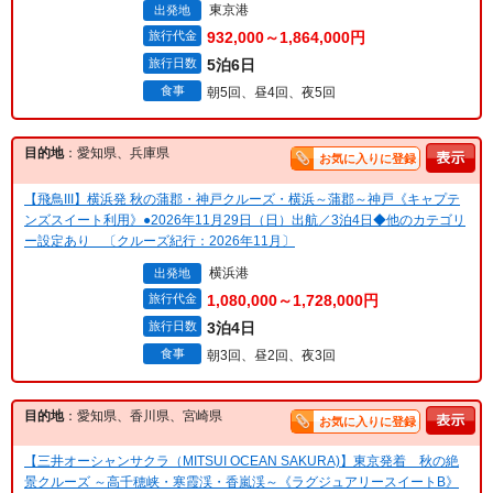
東京港
出発地
旅行代金
932,000～1,864,000円
旅行日数
5泊6日
食事
朝5回、昼4回、夜5回
目的地
：愛知県、兵庫県
お気に入りに登録
【飛鳥III】横浜発 秋の蒲郡・神戸クルーズ・横浜～蒲郡～神戸《キャプテ
ンズスイート利用》●2026年11月29日（日）出航／3泊4日◆他のカテゴリ
ー設定あり 〔クルーズ紀行：2026年11月〕
横浜港
出発地
旅行代金
1,080,000～1,728,000円
旅行日数
3泊4日
食事
朝3回、昼2回、夜3回
目的地
：愛知県、香川県、宮崎県
お気に入りに登録
【三井オーシャンサクラ（MITSUI OCEAN SAKURA)】東京発着 秋の絶
景クルーズ ～高千穂峡・寒霞渓・香嵐渓～《ラグジュアリースイートB》