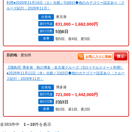
利用●2026年11月14日（土）出航／5泊6日◆他のカテゴリー設定あり〔ク
ルーズ紀行：2026年11月〕
東京港
出発地
旅行代金
831,000～1,662,000円
旅行日数
5泊6日
食事
朝5回、昼4回、夜5回
目的地
：愛知県
お気に入りに登録
【飛鳥II】博多発 秋の博多・名古屋クルーズ《Sロイヤルスイート利用》
●2026年11月11日（水）出航／2泊3日◆他のカテゴリー設定あり〔クルー
ズ紀行：2026年11月〕
博多港
出発地
旅行代金
721,000～1,442,000円
旅行日数
2泊3日
食事
朝2回、昼1回、夜2回
全383件中
1～10
件を表示