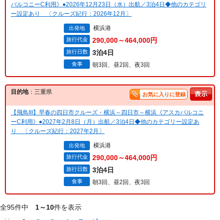
バルコニーC利用》●2026年12月23日（水）出航／3泊4日◆他のカテゴリ
ー設定あり 〔クルーズ紀行：2026年12月〕
横浜港
出発地
旅行代金
290,000～464,000円
旅行日数
3泊4日
食事
朝3回、昼2回、夜3回
目的地
：三重県
お気に入りに登録
【飛鳥III】早春の四日市クルーズ・横浜～四日市～横浜《アスカバルコニ
ーC利用》●2027年2月8日（月）出航／3泊4日◆他のカテゴリー設定あ
り 〔クルーズ紀行：2027年2月〕
横浜港
出発地
旅行代金
290,000～464,000円
旅行日数
3泊4日
食事
朝3回、昼2回、夜3回
全95件中
1～10
件を表示