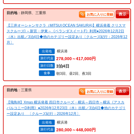
目的地
：静岡県、三重県
お気に入りに登録
【三井オーシャンサクラ（MITSUI OCEAN SAKURA)】横浜発着 クリスマ
スクルーズI ～新宮・伊東～《ベランダスイートF》利用●2026年12月2日
（水）出航／3泊4日◆他のカテゴリー設定あり〔クルーズ紀行：2026年12
月〕
横浜港
出発地
旅行代金
278,000～417,000円
旅行日数
3泊4日
食事
朝3回、昼2回、夜3回
目的地
：三重県
お気に入りに登録
【飛鳥III】Xmas 横浜発着 四日市クルーズ・横浜～四日市～横浜《アスカ
バルコニーD利用》●2026年12月23日（水）出航／3泊4日◆他のカテゴリ
ー設定あり 〔クルーズ紀行：2026年12月〕
横浜港
出発地
旅行代金
280,000～448,000円