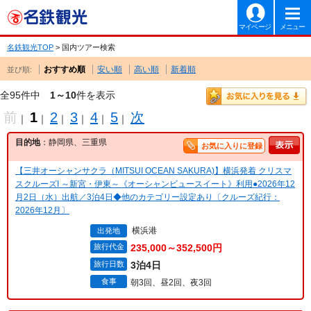
マイページ
メニュー
名鉄観光TOP
> 国内ツアー検索
おすすめ順
安い順
高い順
新着順
並び順:
全95件中
1～10
件を表示
前
1
2
3
4
5
次
｜
｜
｜
｜
｜
｜
目的地
：静岡県、三重県
お気に入りに登録
【三井オーシャンサクラ（MITSUI OCEAN SAKURA)】横浜発着 クリスマ
スクルーズI ～新宮・伊東～《オーシャンビュースイート》利用●2026年12
月2日（水）出航／3泊4日◆他のカテゴリー設定あり〔クルーズ紀行：
2026年12月〕
横浜港
出発地
旅行代金
235,000～352,500円
旅行日数
3泊4日
食事
朝3回、昼2回、夜3回