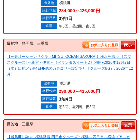
横浜港
出発地
旅行代金
284,000～426,000円
旅行日数
3泊4日
食事
朝3回、昼2回、夜3回
目的地
：静岡県、三重県
お気に入りに登録
【三井オーシャンサクラ（MITSUI OCEAN SAKURA)】横浜発着 クリスマ
スクルーズI ～新宮・伊東～《ベランダスイートD》利用●2026年12月2日
（水）出航／3泊4日◆他のカテゴリー設定あり〔クルーズ紀行：2026年12
月〕
横浜港
出発地
旅行代金
290,000～435,000円
旅行日数
3泊4日
食事
朝3回、昼2回、夜3回
目的地
：三重県
お気に入りに登録
【飛鳥III】Xmas 横浜発着 四日市クルーズ・横浜～四日市～横浜《アスカ