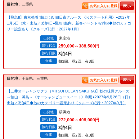
目的地
：三重県
お気に入りに登録
【飛鳥II】東京発着 旅はじめ 四日市クルーズ 《Ｋステート利用》●2027年
1月6日（水）出航／3泊4日●飛鳥II船内、新春イベントも満喫◆他のカテゴ
リー設定あり〔クルーズ紀行：2027年1月〕
東京港
出発地
旅行代金
259,000～388,500円
旅行日数
3泊4日
食事
朝3回、昼2回、夜3回
目的地
：千葉県、三重県
お気に入りに登録
【三井オーシャンサクラ（MITSUI OCEAN SAKURA)】秋の味覚クルーズ
～館山・浜島～《オーシャンビュースイート》利用●2027年9月26日（日）
出航／3泊4日◆他のカテゴリー設定あり〔クルーズ紀行：2027年9月〕
横浜港
出発地
旅行代金
272,000～408,000円
旅行日数
3泊4日
食事
朝3回、昼2回、夜3回