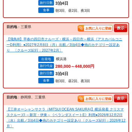
旅行日数
3泊4日
食事
朝3回、昼2回、夜3回
目的地
：三重県
お気に入りに登録
【飛鳥III】早春の四日市クルーズ・横浜～四日市～横浜《アスカバルコニ
ーD利用》●2027年2月8日（月）出航／3泊4日◆他のカテゴリー設定あ
り 〔クルーズ紀行：2027年2月〕
横浜港
出発地
旅行代金
280,000～448,000円
旅行日数
3泊4日
食事
朝3回、昼2回、夜3回
目的地
：静岡県、三重県
お気に入りに登録
【三井オーシャンサクラ（MITSUI OCEAN SAKURA)】横浜発着 クリスマ
スクルーズI ～新宮・伊東～《ベランダスイートE》利用●2026年12月2日
（水）出航／3泊4日◆他のカテゴリー設定あり〔クルーズ紀行：2026年12
月〕