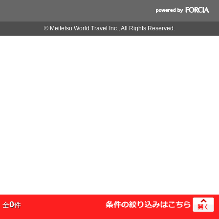
© Meitetsu World Travel Inc., All Rights Reserved.
0
全
件
開く