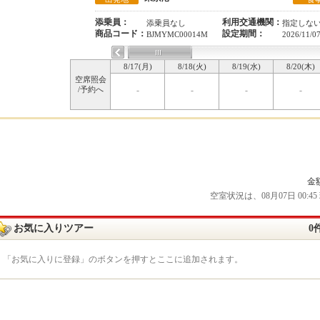
添乗員：
利用交通機関：
添乗員なし
指定しな
商品コード：
設定期間：
BJMYMC00014M
2026/11/0
8/17(月)
8/18(火)
8/19(水)
8/20(木)
空席照会
/予約へ
-
-
-
-
金
空室状況は、08月07日 00
お気に入りツアー
0
「お気に入りに登録」のボタンを押すとここに追加されます。