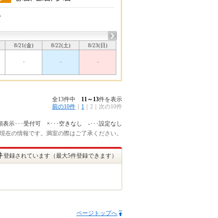
い
7
8/21(金)
8/22(土)
8/23(日)
-
-
-
全13件中
11～13
件を表示
前の10件
｜
1
｜
2
｜
次の10件
額表示･･･受付可 ×･･･空きなし -･･･設定なし
:45 現在の情報です。満室の際はご了承ください。
件
登録されています（最大5件登録できます）
ページトップへ