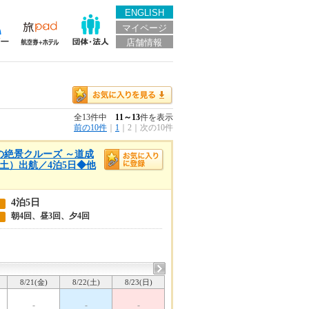
ENGLISH
マイページ
店舗情報
全13件中
11～13
件を表示
前の10件
｜
1
｜
2
｜
次の10件
秋の絶景クルーズ ～道成
（土）出航／4泊5日◆他
4泊5日
朝4回、昼3回、夕4回
8/21(金)
8/22(土)
8/23(日)
-
-
-