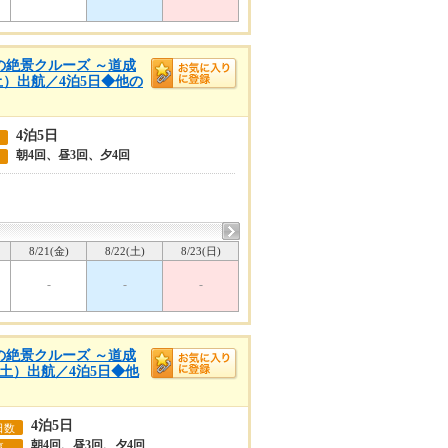
秋の絶景クルーズ ～道成
土）出航／4泊5日◆他の
4泊5日
朝4回、昼3回、夕4回
8/21(金)
8/22(土)
8/23(日)
-
-
-
秋の絶景クルーズ ～道成
日（土）出航／4泊5日◆他
4泊5日
日数
朝4回、昼3回、夕4回
事