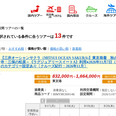
日間 ツアーの一覧
13
択されている条件に合うツアーは
件です
び順：
おすすめ順
｜
価格が安い順
｜
価格が高い順
｜
新着順
【三井オーシャンサクラ（MITSUI OCEAN SAKURA)】東京発着 
寺・三保の松原～《ラグジュアリースイートA》利用●2026年11月7日
のカテゴリー設定あり〔クルーズ紀行：2026年11月〕
832,000
1,664,000
円～
円
旅行代金
旅行日数
東京港
出発地
食事
添乗員：
利用交通機関：
添乗員なし
指定しない
商品コード：
設定期間：
BJMYMC00014K
2026/11/07
8/17(月)
8/18(火)
8/19(水)
8/20(木)
空席照会
/予約へ
-
-
-
-