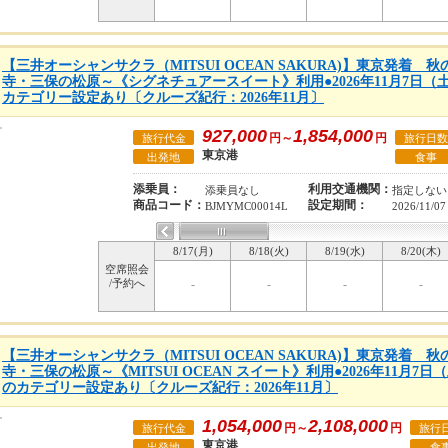
【三井オーシャンサクラ（MITSUI OCEAN SAKURA)】東京発着 
寺・三保の松原～《シグネチュアースイート》利用●2026年11月7日（
カテゴリー設定あり〔クルーズ紀行：2026年11月〕
927,000
1,854,000
円～
円
旅行代金
旅行日数
東京港
出発地
食事
添乗員：
利用交通機関：
添乗員なし
指定しない
商品コード：
設定期間：
BJMYMC00014L
2026/11/07
8/17(月)
8/18(火)
8/19(水)
8/20(木)
空席照会
/予約へ
-
-
-
-
【三井オーシャンサクラ（MITSUI OCEAN SAKURA)】東京発着 
寺・三保の松原～《MITSUI OCEAN スイート》利用●2026年11月7
のカテゴリー設定あり〔クルーズ紀行：2026年11月〕
1,054,000
2,108,000
円～
円
旅行代金
旅行
東京港
出発地
食