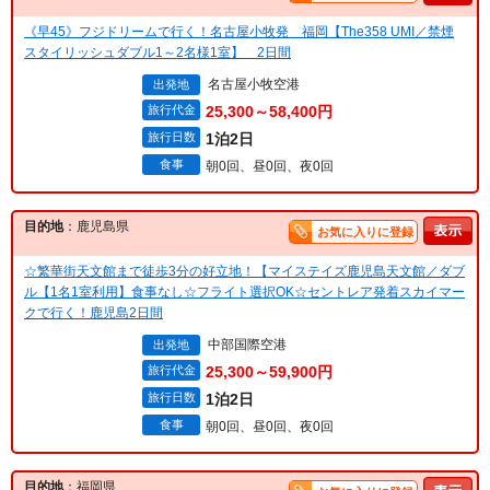
《早45》フジドリームで行く！名古屋小牧発 福岡【The358 UMI／禁煙
スタイリッシュダブル1～2名様1室】 2日間
名古屋小牧空港
出発地
旅行代金
25,300～58,400円
旅行日数
1泊2日
食事
朝0回、昼0回、夜0回
目的地
：鹿児島県
お気に入りに登録
☆繁華街天文館まで徒歩3分の好立地！【マイステイズ鹿児島天文館／ダブ
ル【1名1室利用】食事なし☆フライト選択OK☆セントレア発着スカイマー
クで行く！鹿児島2日間
中部国際空港
出発地
旅行代金
25,300～59,900円
旅行日数
1泊2日
食事
朝0回、昼0回、夜0回
目的地
：福岡県