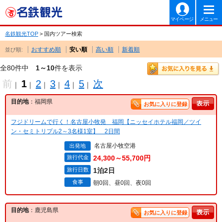
マイページ
メニュー
名鉄観光TOP
> 国内ツアー検索
おすすめ順
安い順
高い順
新着順
並び順:
全80件中
1～10
件を表示
前
1
2
3
4
5
次
｜
｜
｜
｜
｜
｜
目的地
：福岡県
お気に入りに登録
フジドリームで行く！名古屋小牧発 福岡【ニッセイホテル福岡／ツイ
ン・セミトリプル2～3名様1室】 2日間
名古屋小牧空港
出発地
旅行代金
24,300～55,700円
旅行日数
1泊2日
食事
朝0回、昼0回、夜0回
目的地
：鹿児島県
お気に入りに登録