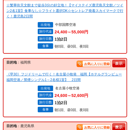
☆繁華街天文館まで徒歩3分の好立地！【マイステイズ鹿児島天文館／ツイ
ン2名1室】食事なし☆フライト選択OK☆セントレア発着スカイマークで行
く！鹿児島2日間
中部国際空港
出発地
旅行代金
24,400～55,000円
旅行日数
1泊2日
食事
朝0回、昼0回、夜0回
目的地
：福岡県
お気に入りに登録
《早30》フジドリームで行く！名古屋小牧発 福岡【ホテルグランビュー
福岡空港／禁煙シングル1～2名様1室】 2日間
名古屋小牧空港
出発地
旅行代金
24,600～52,600円
旅行日数
1泊2日
食事
朝1回、昼0回、夜0回
目的地
：鹿児島県
お気に入りに登録