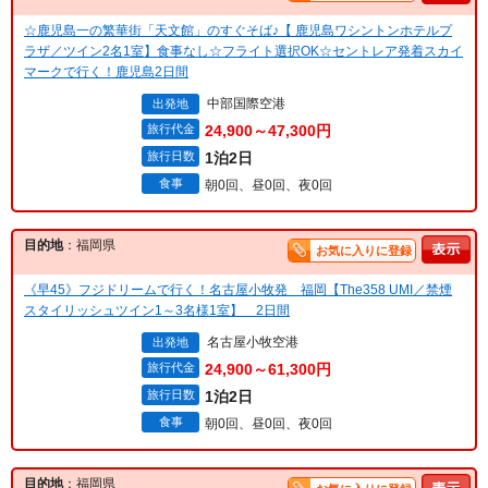
☆鹿児島一の繁華街「天文館」のすぐそば♪【 鹿児島ワシントンホテルプ
ラザ／ツイン2名1室】食事なし☆フライト選択OK☆セントレア発着スカイ
マークで行く！鹿児島2日間
中部国際空港
出発地
旅行代金
24,900～47,300円
旅行日数
1泊2日
食事
朝0回、昼0回、夜0回
目的地
：福岡県
お気に入りに登録
《早45》フジドリームで行く！名古屋小牧発 福岡【The358 UMI／禁煙
スタイリッシュツイン1～3名様1室】 2日間
名古屋小牧空港
出発地
旅行代金
24,900～61,300円
旅行日数
1泊2日
食事
朝0回、昼0回、夜0回
目的地
：福岡県