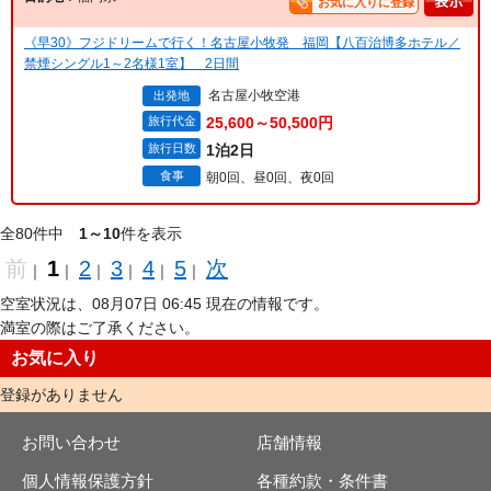
お気に入りに登録
《早30》フジドリームで行く！名古屋小牧発 福岡【八百治博多ホテル／
禁煙シングル1～2名様1室】 2日間
名古屋小牧空港
出発地
旅行代金
25,600～50,500円
旅行日数
1泊2日
食事
朝0回、昼0回、夜0回
全80件中
1～10
件を表示
前
1
2
3
4
5
次
｜
｜
｜
｜
｜
｜
空室状況は、08月07日 06:45 現在の情報です。
満室の際はご了承ください。
お気に入り
登録がありません
お問い合わせ
店舗情報
個人情報保護方針
各種約款・条件書